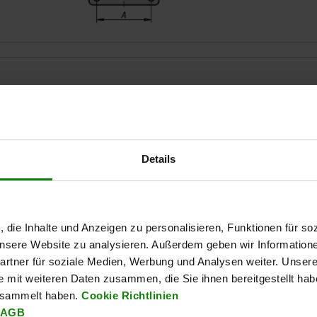
Öffnungswinkel Haltearm
Öffnungswinkel
Details
83,9
91°
93°
TABELLE VERGRÖSSERN
Ab Lager lieferbar
, die Inhalte und Anzeigen zu personalisieren, Funktionen für so
mäßigen Abständen mehrmals täglich aktualisiert.
In 1-2 Wochen lie
 unsere Website zu analysieren. Außerdem geben wir Information
rtner für soziale Medien, Werbung und Analysen weiter. Unsere
e mit weiteren Daten zusammen, die Sie ihnen bereitgestellt ha
kel
kel
Öffnungswinkel
Öffnungswinkel
Haltekraft
Haltekraft
Haltekraft
Haltekraft
Spannkraft
Spannkraft
Spannkraft
Spannkraft
esammelt haben.
Cookie Richtlinien
m
m
Griff
Griff
F1 N
F1 N
F2 N
F2 N
F3 N
F3 N
F4 N
F4 N
A
A
AGB