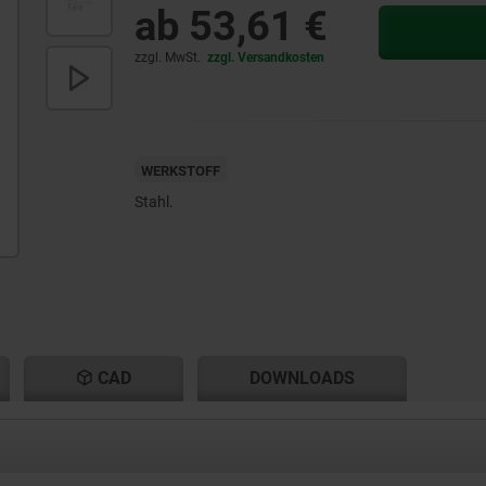
ab
53,61 €
zzgl. MwSt.
zzgl. Versandkosten
WERKSTOFF
Stahl.
CAD
DOWNLOADS