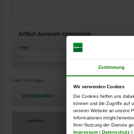
Artikel Auswahl eingrenzen
L
Handkraft FH N
H
Zustimmung
271
250
1
von 1 Einträgen
Wir verwenden Cookies
Die Cookies helfen uns dabei
VERFÜGBARKEIT
Die Verfügbarkeiten werden in regel
können und die Zugriffe auf
unserer Website an unsere Pa
Informationen möglicherweis
Bestell-Nr.
Bestell-Nr.
Öffnungswin
Öffnungswin
Ihrer Nutzung der Dienste g
L
L
Handkraft FH N
Handkraft FH N
H
H
Haltear
Haltear
Impressum
|
Datenschutz
|