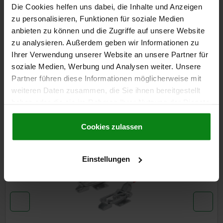
Die Cookies helfen uns dabei, die Inhalte und Anzeigen
zu personalisieren, Funktionen für soziale Medien
DETAILS
anbieten zu können und die Zugriffe auf unsere Website
zu analysieren. Außerdem geben wir Informationen zu
CAD
Ihrer Verwendung unserer Website an unsere Partner für
soziale Medien, Werbung und Analysen weiter. Unsere
Partner führen diese Informationen möglicherweise mit
DOWNLOADS
weiteren Daten zusammen, die Sie ihnen bereitgestellt
Andere Kunden kauften auch
haben oder die sie im Rahmen Ihrer Nutzung der Dienste
gesammelt haben.
Cookie Richtlinien
Impressum
|
Datenschutz
|
AGB
Cookies zulassen
05825-10
Einstellungen