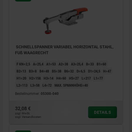
SCHNELLSPANNER VARIABEL HORIZONTAL STAHL,
FUß WAAGRECHT
F KN=2,5
A=25,4
A1=53
A2=38
A3=25,4
B=33
B1=60
B2=13
B3=8
B4=48
B5=38
B6=32
D=6,5
D1=24,5
H=47
H1=20
H2=158
H3=14
H4=60
H5=27
L=217
L1=77
L2=113
L3=58
L4=72
MAX. SPANNHÖHE=40
Bestellnummer:
05300-040
32,08 €
DETAILS
zzgl. MwSt.
zzgl. Versandkosten