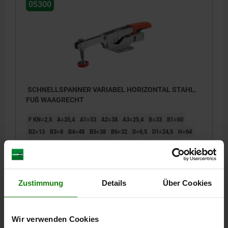
05300
SCHNELLSPANNER VARIABEL HORIZONTAL STAHL,
FUß WAAGRECHT
F KN=2,5
A=25,4
A1=53
A2=38
A3=25,4
B=33
B1=60
B2=13
B3=8
B4=48
B5=38
B6=32
D=6,5
D1=24,5
H=64
H1=36
H2=175
H3=14
H4=68
H5=44
L=217
L1=77
L2=113
L3=58
L4=72
MAX. SPANNHÖHE=60
Bestellnummer:
05300-060
Zustimmung
Details
Über Cookies
32,94 €
DETAILS
zzgl. MwSt.
zzgl. Versandkosten
Wir verwenden Cookies