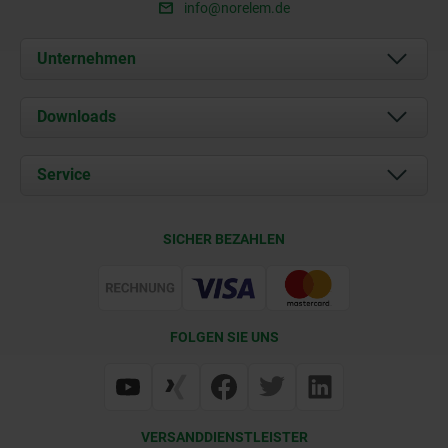
info@norelem.de
Unternehmen
Über uns
Downloads
Aktuelles
Dokumente
Service
Karriere
Kontakt
CAD
SICHER BEZAHLEN
Lieferkonditionen
Web Support
Zertifizierung
FOLGEN SIE UNS
VERSANDDIENSTLEISTER