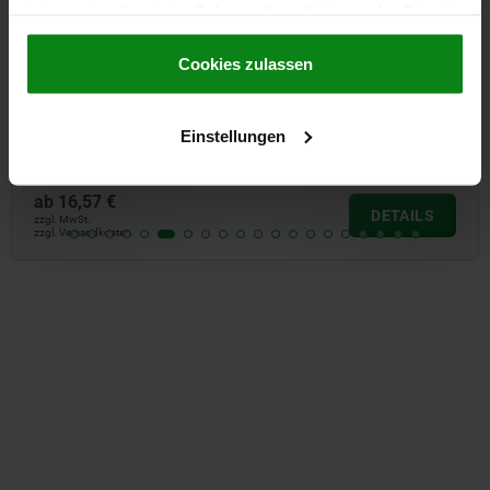
haben oder die sie im Rahmen Ihrer Nutzung der Dienste
gesammelt haben.
Cookie Richtlinien
Impressum
|
Datenschutz
|
AGB
Cookies zulassen
Schnellspanner Stahl schwarz, vertikal mit
waagrechtem Fuß und verstellbarer Andruckspindel
Einstellungen
ab
16,57 €
DETAILS
zzgl. MwSt.
zzgl. Versandkosten