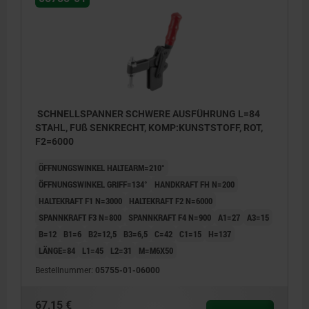
SCHNELLSPANNER SCHWERE AUSFÜHRUNG L=84
STAHL, FUß SENKRECHT, KOMP:KUNSTSTOFF, ROT,
F2=6000
ÖFFNUNGSWINKEL HALTEARM=210°
ÖFFNUNGSWINKEL GRIFF=134°
HANDKRAFT FH N=200
HALTEKRAFT F1 N=3000
HALTEKRAFT F2 N=6000
SPANNKRAFT F3 N=800
SPANNKRAFT F4 N=900
A1=27
A3=15
B=12
B1=6
B2=12,5
B3=6,5
C=42
C1=15
H=137
LÄNGE=84
L1=45
L2=31
M=M6X50
Bestellnummer:
05755-01-06000
67,15 €