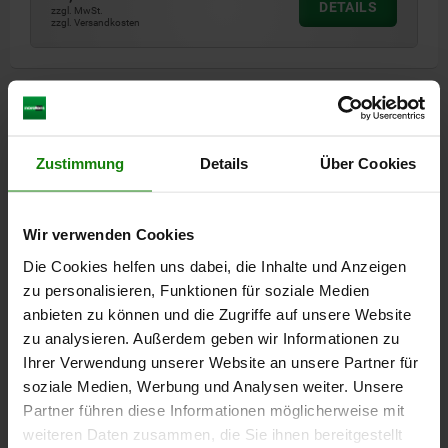
DETAILS
zzgl. MwSt.
zzgl. Versandkosten
DETAILS
CAD
Zustimmung
Details
Über Cookies
DOWNLOADS
Wir verwenden Cookies
Andere Kunden kauften auch
Die Cookies helfen uns dabei, die Inhalte und Anzeigen
zu personalisieren, Funktionen für soziale Medien
anbieten zu können und die Zugriffe auf unsere Website
zu analysieren. Außerdem geben wir Informationen zu
05715-11
Ihrer Verwendung unserer Website an unsere Partner für
soziale Medien, Werbung und Analysen weiter. Unsere
Partner führen diese Informationen möglicherweise mit
weiteren Daten zusammen, die Sie ihnen bereitgestellt