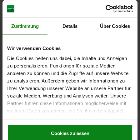
CAD
DOWNLOADS
Zustimmung
Details
Über Cookies
Andere Kunden kauften auch
Wir verwenden Cookies
Die Cookies helfen uns dabei, die Inhalte und Anzeigen
05840
zu personalisieren, Funktionen für soziale Medien
anbieten zu können und die Zugriffe auf unsere Website
zu analysieren. Außerdem geben wir Informationen zu
Ihrer Verwendung unserer Website an unsere Partner für
soziale Medien, Werbung und Analysen weiter. Unsere
Partner führen diese Informationen möglicherweise mit
weiteren Daten zusammen, die Sie ihnen bereitgestellt
Schubstangenspanner schwere Ausführung mit
haben oder die sie im Rahmen Ihrer Nutzung der Dienste
Handgriff
gesammelt haben.
Cookie Richtlinien
Impressum
|
Datenschutz
|
AGB
Cookies zulassen