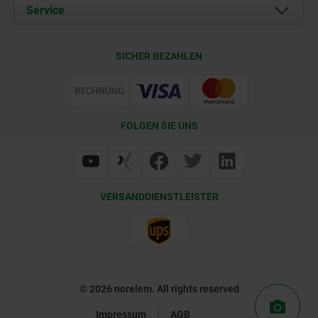
Dokumente
Service
Karriere
Kontakt
CAD
SICHER BEZAHLEN
Lieferkonditionen
Web Support
Zertifizierung
FOLGEN SIE UNS
VERSANDDIENSTLEISTER
© 2026 norelem. All rights reserved
Impressum
AGB