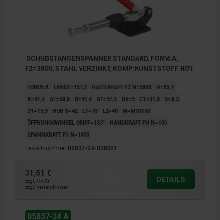
SCHUBSTANGENSPANNER STANDARD, FORM:A,
F2=3800, STAHL VERZINKT, KOMP:KUNSTSTOFF ROT
FORM=A
LÄNGE=157,2
HALTEKRAFT F2 N=3800
H=95,7
A=41,4
A1=58,8
B=41,4
B1=57,2
B5=5
C1=31,8
D=8,3
D1=15,9
HUB S=42
L1=78
L2=40
M=M10X50
ÖFFNUNGSWINKEL GRIFF=183°
HANDKRAFT FH N=100
SPANNKRAFT F1 N=1800
Bestellnummer:
05837-24-038001
31,51 €
DETAILS
zzgl. MwSt.
zzgl. Versandkosten
05837-24 A