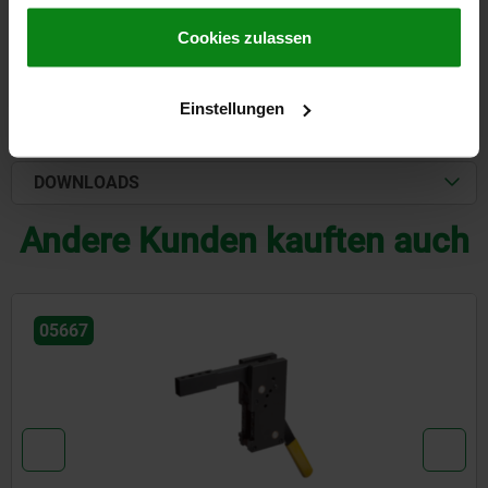
gesammelt haben.
Cookie Richtlinien
Impressum
|
Datenschutz
|
AGB
Cookies zulassen
DETAILS
Einstellungen
CAD
DOWNLOADS
Andere Kunden kauften auch
05667