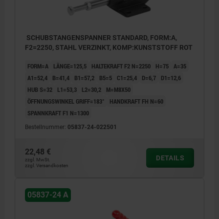
SCHUBSTANGENSPANNER STANDARD, FORM:A,
F2=2250, STAHL VERZINKT, KOMP:KUNSTSTOFF ROT
FORM=A
LÄNGE=125,5
HALTEKRAFT F2 N=2250
H=75
A=35
A1=52,4
B=41,4
B1=57,2
B5=5
C1=25,4
D=6,7
D1=12,6
HUB S=32
L1=53,3
L2=30,2
M=M8X50
ÖFFNUNGSWINKEL GRIFF=183°
HANDKRAFT FH N=60
SPANNKRAFT F1 N=1300
Bestellnummer:
05837-24-022501
22,48 €
DETAILS
zzgl. MwSt.
zzgl. Versandkosten
05837-24 A