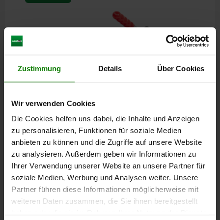
Zustimmung
Details
Über Cookies
SCHUBSTANGENSPANNER STANDARD, FORM:A,
F2=6675, STAHL VERZINKT, KOMP:KUNSTSTOFF ROT
Wir verwenden Cookies
FORM=A
LÄNGE=235,6
HALTEKRAFT F2 N=6675
H=142
Die Cookies helfen uns dabei, die Inhalte und Anzeigen
A=50,8
A1=73,2
B=50,8
B1=71,4
B5=6,4
C1=44,4
D=8,3
zu personalisieren, Funktionen für soziale Medien
D1=18,9
HUB S=60
L1=118,4
L2=50
M=M12X50
anbieten zu können und die Zugriffe auf unsere Website
ÖFFNUNGSWINKEL GRIFF=183°
HANDKRAFT FH N=140
zu analysieren. Außerdem geben wir Informationen zu
SPANNKRAFT F1 N=3000
Ihrer Verwendung unserer Website an unsere Partner für
Bestellnummer:
05837-24-066751
soziale Medien, Werbung und Analysen weiter. Unsere
Partner führen diese Informationen möglicherweise mit
59,27 €
DETAILS
weiteren Daten zusammen, die Sie ihnen bereitgestellt
zzgl. MwSt.
zzgl. Versandkosten
haben oder die sie im Rahmen Ihrer Nutzung der Dienste