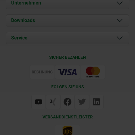
Unternehmen
Über uns
Downloads
Aktuelles
Dokumente
Service
Karriere
Kontakt
CAD
SICHER BEZAHLEN
Lieferkonditionen
Web Support
Zertifizierung
FOLGEN SIE UNS
VERSANDDIENSTLEISTER