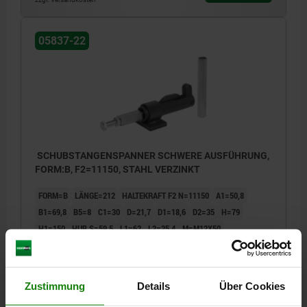
05837-22
SCHUBSTANGENSPANNER SCHWERE AUSFÜHRUNG,
FORM:B, F2=11150, STAHL VERZINKT
FORM=B
LÄNGE=212
HALTEKRAFT F2 N=11150
A1=50,8
B1=69,8
B5=8
C1=30
D=21,7
D1=18,6
D2=35
H=79
H1=150
HUB S=59,5
L1=62
L2=25,4
M=M12X50
ÖFFNUNGSWINKEL GRIFF=183°
HANDKRAFT FH N=120
SPANNKRAFT F1 N=3800
Bestellnummer:
05837-22-0111502
Zustimmung
Details
Über Cookies