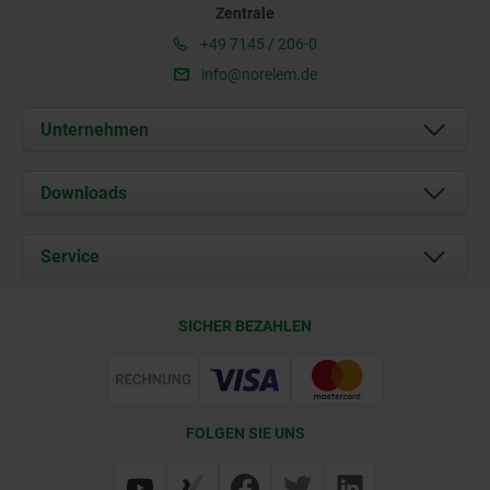
Zentrale
+49 7145 / 206-0
info@norelem.de
Unternehmen
Über uns
Downloads
Aktuelles
Dokumente
Service
Karriere
Kontakt
CAD
SICHER BEZAHLEN
Lieferkonditionen
Web Support
Zertifizierung
FOLGEN SIE UNS