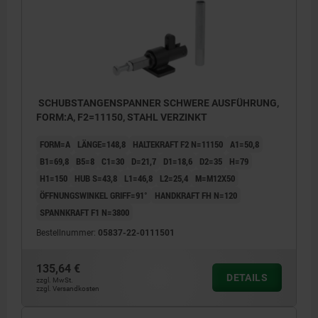
SCHUBSTANGENSPANNER SCHWERE AUSFÜHRUNG,
FORM:A, F2=11150, STAHL VERZINKT
FORM=A
LÄNGE=148,8
HALTEKRAFT F2 N=11150
A1=50,8
B1=69,8
B5=8
C1=30
D=21,7
D1=18,6
D2=35
H=79
H1=150
HUB S=43,8
L1=46,8
L2=25,4
M=M12X50
ÖFFNUNGSWINKEL GRIFF=91°
HANDKRAFT FH N=120
SPANNKRAFT F1 N=3800
Bestellnummer:
05837-22-0111501
135,64 €
DETAILS
zzgl. MwSt.
zzgl. Versandkosten