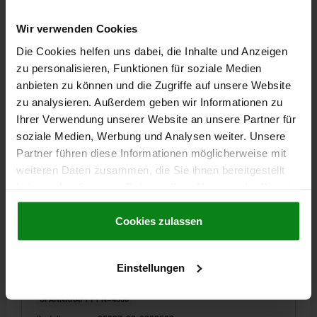
165,37 €
DETAILS
zzgl. MwSt.
Wir verwenden Cookies
zzgl. Versandkosten
Die Cookies helfen uns dabei, die Inhalte und Anzeigen
zu personalisieren, Funktionen für soziale Medien
05837-22
anbieten zu können und die Zugriffe auf unsere Website
zu analysieren. Außerdem geben wir Informationen zu
Ihrer Verwendung unserer Website an unsere Partner für
soziale Medien, Werbung und Analysen weiter. Unsere
Partner führen diese Informationen möglicherweise mit
weiteren Daten zusammen, die Sie ihnen bereitgestellt
haben oder die sie im Rahmen Ihrer Nutzung der Dienste
SCHUBSTANGENSPANNER SCHWERE AUSFÜHRUNG,
gesammelt haben.
Cookie Richtlinien
FORM:B, F2=22250, STAHL VERZINKT
Impressum
|
Datenschutz
|
AGB
Cookies zulassen
FORM=B
LÄNGE=272
HALTEKRAFT F2 N=22250
A1=70
B1=90
B5=11,1
C1=40
D=27,2
D1=25
D2=45
H=87
H1=150
HUB S=77,8
L1=78,4
L2=38,1
M=M16X50
Einstellungen
ÖFFNUNGSWINKEL GRIFF=183°
HANDKRAFT FH N=140
SPANNKRAFT F1 N=4500