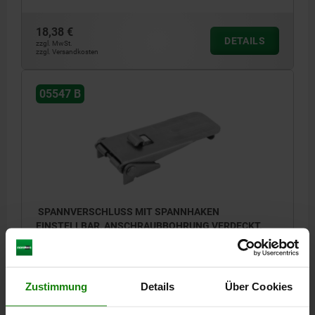
18,38 €
DETAILS
zzgl. MwSt.
zzgl. Versandkosten
05547 B
Form B mit Sicherung
1) Lochbilder für Montage mit Gegenhaken
SPANNVERSCHLUSS MIT SPANNHAKEN
EINSTELLBAR, ANSCHRAUBBOHRUNG VERDECKT,
FORM:B MIT SICHERUNG, EDELSTAHL 1.4301 BLANK,
F1=4000
MATERIAL GRUNDKÖRPER=EDELSTAHL
FORM=B
HALTEKRAFT F1 N=4000
Zustimmung
Details
Über Cookies
Bestellnummer:
05547-2631162