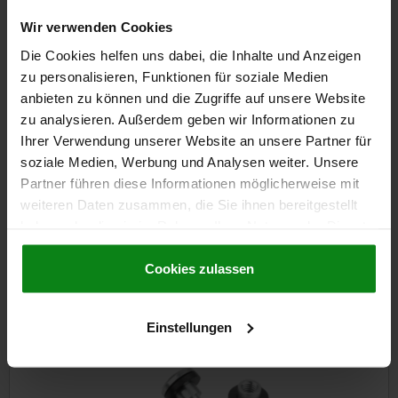
Wir verwenden Cookies
51,71 €
DETAILS
zzgl. MwSt.
Die Cookies helfen uns dabei, die Inhalte und Anzeigen
zzgl. Versandkosten
zu personalisieren, Funktionen für soziale Medien
anbieten zu können und die Zugriffe auf unsere Website
zu analysieren. Außerdem geben wir Informationen zu
DETAILS
Ihrer Verwendung unserer Website an unsere Partner für
soziale Medien, Werbung und Analysen weiter. Unsere
CAD
Partner führen diese Informationen möglicherweise mit
weiteren Daten zusammen, die Sie ihnen bereitgestellt
haben oder die sie im Rahmen Ihrer Nutzung der Dienste
DOWNLOADS
gesammelt haben.
Cookie Richtlinien
Andere Kunden kauften auch
Impressum
|
Datenschutz
|
AGB
Cookies zulassen
Einstellungen
NEU
07175-02