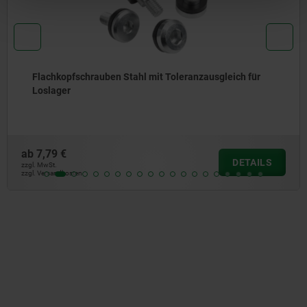
uben Stahl mit Toleranzausgleich für
Kugelkopfsch
ab
4,82 €
DETAILS
zzgl. MwSt.
zzgl. Versandkosten