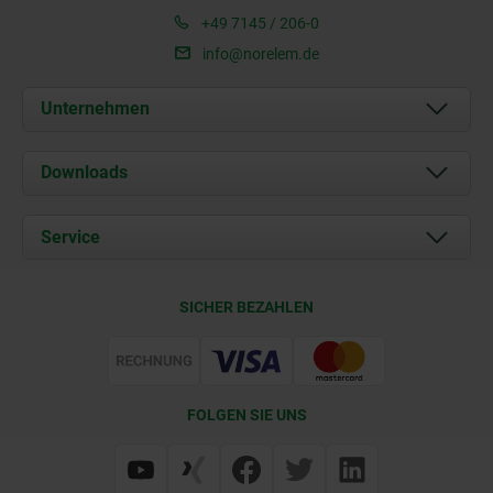
+49 7145 / 206-0
info@norelem.de
Unternehmen
Über uns
Downloads
Aktuelles
Dokumente
Service
Karriere
Kontakt
CAD
SICHER BEZAHLEN
Lieferkonditionen
Web Support
Zertifizierung
FOLGEN SIE UNS