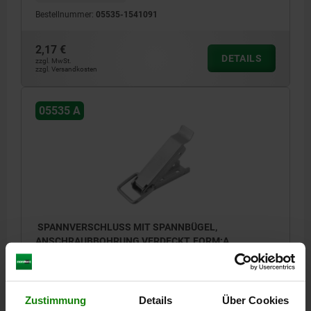
Bestellnummer:
05535-1541091
2,17 €
DETAILS
zzgl. MwSt.
zzgl. Versandkosten
05535 A
SPANNVERSCHLUSS MIT SPANNBÜGEL,
ANSCHRAUBBOHRUNG VERDECKT, FORM:A,
EDELSTAHL BLANK, F1=2000
MATERIAL GRUNDKÖRPER=EDELSTAHL
BENENNUNG=SPANNVERSCHLUSS
FORM=A
D2=3,2
Zustimmung
Details
Über Cookies