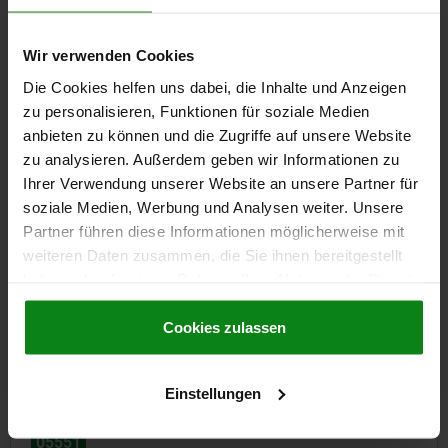
HALTEKRAFT F1 N=2000
Bestellnummer:
05535-1541092
Wir verwenden Cookies
6,47 €
Die Cookies helfen uns dabei, die Inhalte und Anzeigen
DETAILS
zzgl. MwSt.
zu personalisieren, Funktionen für soziale Medien
zzgl. Versandkosten
anbieten zu können und die Zugriffe auf unsere Website
zu analysieren. Außerdem geben wir Informationen zu
Ihrer Verwendung unserer Website an unsere Partner für
DETAILS
soziale Medien, Werbung und Analysen weiter. Unsere
Partner führen diese Informationen möglicherweise mit
CAD
weiteren Daten zusammen, die Sie ihnen bereitgestellt
haben oder die sie im Rahmen Ihrer Nutzung der Dienste
gesammelt haben.
Cookie Richtlinien
DOWNLOADS
Impressum
|
Datenschutz
|
AGB
Cookies zulassen
Andere Kunden kauften auch
Einstellungen
05550-05