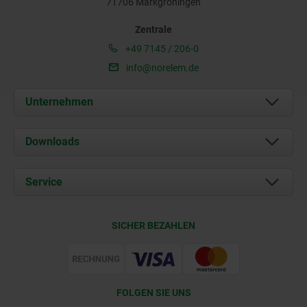
71706 Markgröningen
Zentrale
+49 7145 / 206-0
info@norelem.de
Unternehmen
Über uns
Downloads
Aktuelles
Dokumente
Service
Karriere
Kontakt
CAD
SICHER BEZAHLEN
Lieferkonditionen
Web Support
Zertifizierung
FOLGEN SIE UNS