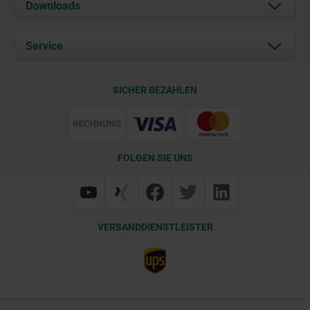
Über uns
Downloads
Aktuelles
Dokumente
Service
Karriere
Kontakt
CAD
SICHER BEZAHLEN
Lieferkonditionen
Web Support
Zertifizierung
FOLGEN SIE UNS
VERSANDDIENSTLEISTER