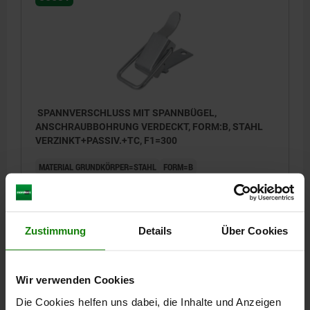
SPANNVERSCHLUSS MIT SPANNBÜGEL,
ANSCHRAUBBOHRUNG VERDECKT, FORM:B, STAHL
VERZINKT+PASSIV.+TC, F1=300
MATERIAL GRUNDKÖRPER=STAHL
FORM=B
HALTEKRAFT F1 N=300
Bestellnummer:
05531-2520821
Zustimmung
Details
Über Cookies
1,98 €
DETAILS
zzgl. MwSt.
zzgl. Versandkosten
Wir verwenden Cookies
05531
Die Cookies helfen uns dabei, die Inhalte und Anzeigen