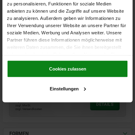
zu personalisieren, Funktionen für soziale Medien
anbieten zu können und die Zugriffe auf unsere Website
zu analysieren. Außerdem geben wir Informationen zu
Ihrer Verwendung unserer Website an unsere Partner für
soziale Medien, Werbung und Analysen weiter. Unsere
Partner führen diese Informationen möglicherweise mit
SPANNVERSCHLUSS MIT SPANNBÜGEL,
weiteren Daten zusammen, die Sie ihnen bereitgestellt
ANSCHRAUBBOHRUNG VERDECKT, FORM:B,
haben oder die sie im Rahmen Ihrer Nutzung der Dienste
EDELSTAHL 1.4301 BLANK, F1=300
gesammelt haben.
Cookie Richtlinien
Impressum
|
Datenschutz
|
AGB
Cookies zulassen
MATERIAL GRUNDKÖRPER=EDELSTAHL
FORM=B
HALTEKRAFT F1 N=300
Bestellnummer:
05531-2520822
Einstellungen
2,39 €
DETAILS
zzgl. MwSt.
zzgl. Versandkosten
FORMEN