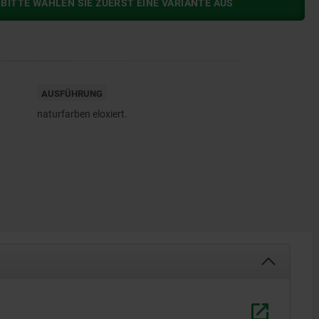
BITTE WÄHLEN SIE ZUERST EINE VARIANTE AUS
AUSFÜHRUNG
naturfarben eloxiert.