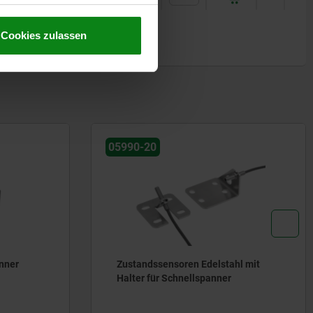
Cookies zulassen
05990-20
anner
Zustandssensoren Edelstahl mit
Halter für Schnellspanner