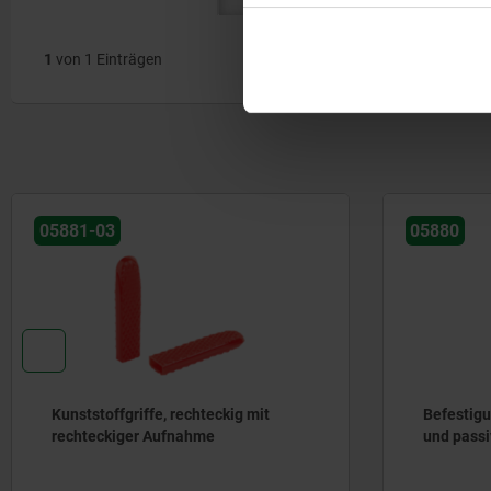
1
von 1 Einträgen
05881-03
05880
Kunststoffgriffe, rechteckig mit
Befestigu
rechteckiger Aufnahme
und passi