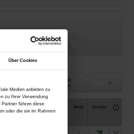
Über Cookies
Lieferzeit auf Anfrage
ferbar
Derzeit nicht lieferbar
ziale Medien anbieten zu
en zu Ihrer Verwendung
 Partner führen diese
Verfügbarkeit
CAD
Menge
Bestellen
ben oder die sie im Rahmen
Preis
16,71 €