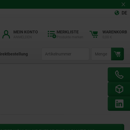
DE
MEIN KONTO
MERKLISTE
WARENKORB
ANMELDEN
Produkte merken
0,00 €
productCode
qty
irektbestellung