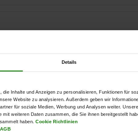
50
Details
TABELLE VERGRÖSSERN
Ab Lager lieferbar
mäßigen Abständen mehrmals täglich aktualisiert.
In 1-2 Wochen lie
, die Inhalte und Anzeigen zu personalisieren, Funktionen für so
 unsere Website zu analysieren. Außerdem geben wir Information
rtner für soziale Medien, Werbung und Analysen weiter. Unsere
e mit weiteren Daten zusammen, die Sie ihnen bereitgestellt ha
H
L
esammelt haben.
Cookie Richtlinien
AGB
12
50