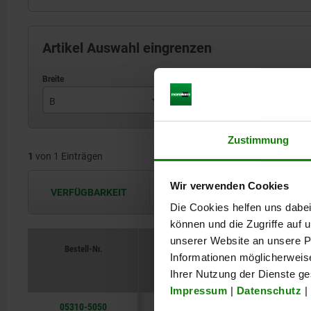
Artikel Auswahl eingrenzen
B
H
L
50
12
Zustimmung
1
von 1 Einträgen
Wir verwenden Cookies
VERFÜGBARKEIT
Die Verfügbarkeiten werden in regel
Die Cookies helfen uns dabei
können und die Zugriffe auf
unserer Website an unsere Pa
Bestell-Nr.
Informationen möglicherweis
B
Ihrer Nutzung der Dienste g
Impressum
|
Datenschutz
|
05310-5050
50