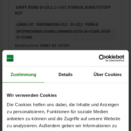
GRIFF RUND D=25,2, L=107, FORM:B, KUNSTSTOFF
ROT
LÄNGE=107
DURCHMESSER=25,2
D1=22,2
FORM=B
ENTSPRECHENDE SCHNELLSPANNER=05755-05-012000, 05755-
01-012000
Bestellnummer:
05881-02-107251
1,83 €
DETAILS
zzgl. MwSt.
zzgl. Versandkosten
Zustimmung
Details
Über Cookies
05881-02
Wir verwenden Cookies
Die Cookies helfen uns dabei, die Inhalte und Anzeigen
zu personalisieren, Funktionen für soziale Medien
anbieten zu können und die Zugriffe auf unsere Website
zu analysieren. Außerdem geben wir Informationen zu