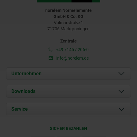
norelem Normelemente
GmbH & Co. KG
Volmarstraße 1
71706 Markgröningen
Zentrale
+49 7145 / 206-0
info@norelem.de
Unternehmen
Über uns
Downloads
Aktuelles
Dokumente
Service
Karriere
Kontakt
CAD
SICHER BEZAHLEN
Lieferkonditionen