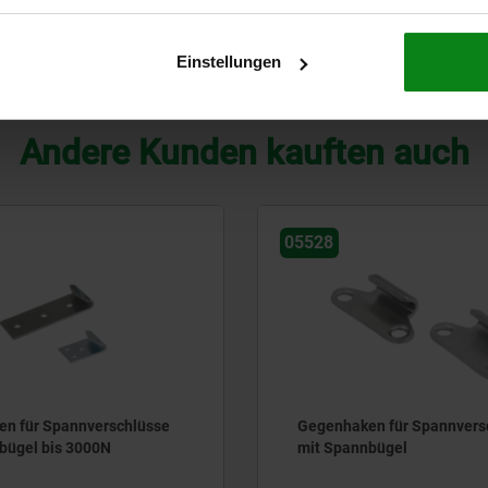
Stahl
B
Einstellungen
TABELLE VERGRÖSSERN
Andere Kunden kauften auch
05550
en für Spannverschlüsse
Gegenhaken für Spannvers
nbügel
mit beweglichem
Dreikantspannbügel bis 10