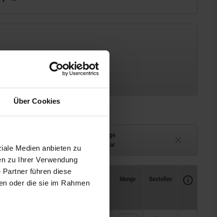
Über Cookies
Lieferzeit auf Anfrage
ferbar
Derzeit nicht lieferbar
ziale Medien anbieten zu
en zu Ihrer Verwendung
 Partner führen diese
Verfügbarkeit
CAD
Menge
Bestellen
ben oder die sie im Rahmen
Preis