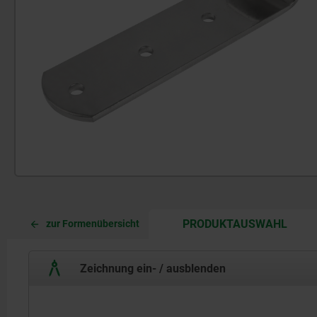
CURR
CURR
PRODUKTAUSWAHL
zur Formenübersicht
TAB:
TAB:
Zeichnung ein- / ausblenden