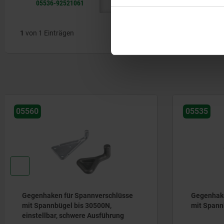
05536-92521061
1
von 1 Einträgen
05535
05528
Gegenhaken für Spannverschlüsse
Gegenhak
mit Spannbügel bis 3000N
mit Span