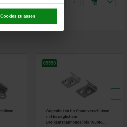
2,46 €
Cookies zulassen
05550-10
chlüsse
Gegenhaken für Spannverschlüsse
mit beweglichem
00N,
Dreikantspannbügel bis 900N,