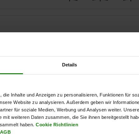
Details
TABELLE VERGRÖSSERN
Ab Lager lieferbar
mäßigen Abständen mehrmals täglich aktualisiert.
In 1-2 Wochen lie
, die Inhalte und Anzeigen zu personalisieren, Funktionen für so
 unsere Website zu analysieren. Außerdem geben wir Information
rtner für soziale Medien, Werbung und Analysen weiter. Unsere
e mit weiteren Daten zusammen, die Sie ihnen bereitgestellt ha
l Grundkörper
Form
esammelt haben.
Cookie Richtlinien
AGB