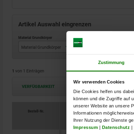
Artikel Auswahl eingrenzen
Material Grundkörper
Form
Stahl
B
Zustimmung
1
von 1 Einträgen
Wir verwenden Cookies
VERFÜGBARKEIT
Die Verfügbarkeiten werden in regel
Die Cookies helfen uns dabei
können und die Zugriffe auf
unserer Website an unsere Pa
Bestell-Nr.
Informationen möglicherweis
Materia
Ihrer Nutzung der Dienste g
Impressum
|
Datenschutz
|