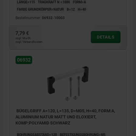
LÄNGE=115
TRAGKRAFT N =1000
FORM=A
FARBE GRUNDKÖRPER=NATUR
B=12
H=40
Bestellnummer:
06932-10003
7,79 €
DETAILS
zzgl. MwSt.
zzgl. Versandkosten
06932
BÜGELGRIFF A=120, L=135, D=M05, H=40, FORM:A,
ALUMINIUM NATUR MATT UND ELOXIERT,
KOMP:POLYAMID SCHWARZ
BOHRUNGSABSTAND=120
BEFESTIGUNGSBOHRUNG=M5