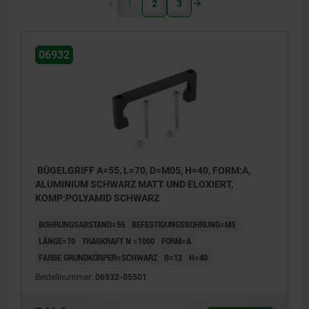
1
2
3
06932
BÜGELGRIFF A=55, L=70, D=M05, H=40, FORM:A,
ALUMINIUM SCHWARZ MATT UND ELOXIERT,
KOMP:POLYAMID SCHWARZ
BOHRUNGSABSTAND=55
BEFESTIGUNGSBOHRUNG=M5
LÄNGE=70
TRAGKRAFT N =1000
FORM=A
FARBE GRUNDKÖRPER=SCHWARZ
B=12
H=40
Bestellnummer:
06932-05501