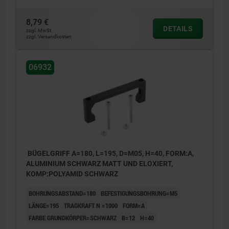
8,79 €
DETAILS
zzgl. MwSt.
zzgl. Versandkosten
06932
BÜGELGRIFF A=180, L=195, D=M05, H=40, FORM:A,
ALUMINIUM SCHWARZ MATT UND ELOXIERT,
KOMP:POLYAMID SCHWARZ
BOHRUNGSABSTAND=180
BEFESTIGUNGSBOHRUNG=M5
LÄNGE=195
TRAGKRAFT N =1000
FORM=A
FARBE GRUNDKÖRPER=SCHWARZ
B=12
H=40