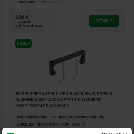
Bestellnummer:
06932-18001
9,86 €
DETAILS
zzgl. MwSt.
zzgl. Versandkosten
06932
BÜGELGRIFF A=235, L=250, D=M05, H=40, FORM:A,
ALUMINIUM SCHWARZ MATT UND ELOXIERT,
KOMP:POLYAMID SCHWARZ
BOHRUNGSABSTAND=235
BEFESTIGUNGSBOHRUNG=M5
LÄNGE=250
TRAGKRAFT N =1000
FORM=A
FARBE GRUNDKÖRPER=SCHWARZ
B=12
H=40