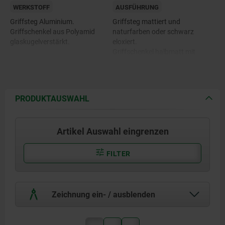
WERKSTOFF
AUSFÜHRUNG
Griffsteg Aluminium.
Griffsteg mattiert und
Griffschenkel aus Polyamid
naturfarben oder schwarz
glaskugelverstärkt.
eloxiert.
Griffschenkel halbmatt mit
Feinstruktur, schwarz.
PRODUKTAUSWAHL
Artikel Auswahl eingrenzen
FILTER
Zeichnung ein- / ausblenden