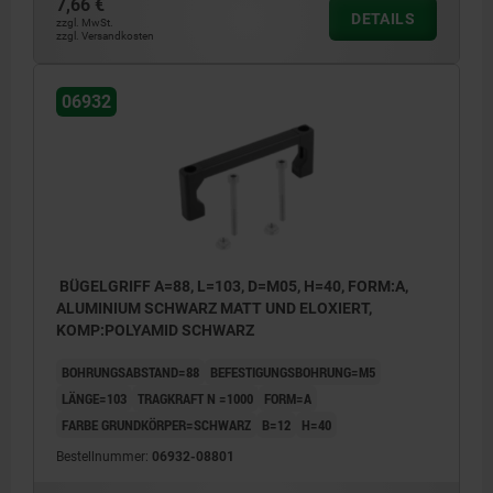
7,66 €
DETAILS
zzgl. MwSt.
1) Sperrzahnmutter
zzgl. Versandkosten
06932
BÜGELGRIFF A=88, L=103, D=M05, H=40, FORM:A,
ALUMINIUM SCHWARZ MATT UND ELOXIERT,
KOMP:POLYAMID SCHWARZ
BOHRUNGSABSTAND=88
BEFESTIGUNGSBOHRUNG=M5
LÄNGE=103
TRAGKRAFT N =1000
FORM=A
FARBE GRUNDKÖRPER=SCHWARZ
B=12
H=40
Bestellnummer:
06932-08801