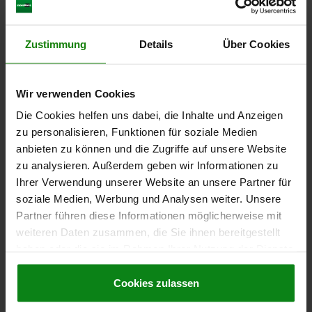
Bestellnummer:
06932-23501
Zustimmung
Details
Über Cookies
10,86 €
DETAILS
zzgl. MwSt.
zzgl. Versandkosten
Wir verwenden Cookies
06932
Die Cookies helfen uns dabei, die Inhalte und Anzeigen
zu personalisieren, Funktionen für soziale Medien
anbieten zu können und die Zugriffe auf unsere Website
zu analysieren. Außerdem geben wir Informationen zu
Ihrer Verwendung unserer Website an unsere Partner für
soziale Medien, Werbung und Analysen weiter. Unsere
Partner führen diese Informationen möglicherweise mit
BÜGELGRIFF A=55, L=70, D=M05, H=40, FORM:A,
weiteren Daten zusammen, die Sie ihnen bereitgestellt
ALUMINIUM NATUR MATT UND ELOXIERT,
haben oder die sie im Rahmen Ihrer Nutzung der Dienste
KOMP:POLYAMID SCHWARZ
gesammelt haben.
Cookie Richtlinien
BOHRUNGSABSTAND=55
BEFESTIGUNGSBOHRUNG=M5
Impressum
|
Datenschutz
|
AGB
Cookies zulassen
LÄNGE=70
TRAGKRAFT N =1000
FORM=A