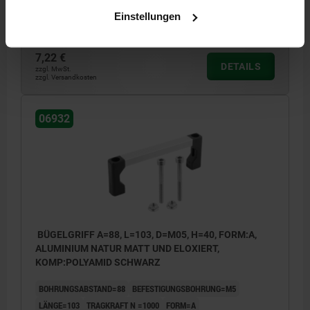
FARBE GRUNDKÖRPER=NATUR
B=12
H=40
Einstellungen
Bestellnummer:
06932-05503
7,22 €
DETAILS
zzgl. MwSt.
zzgl. Versandkosten
06932
BÜGELGRIFF A=88, L=103, D=M05, H=40, FORM:A,
ALUMINIUM NATUR MATT UND ELOXIERT,
KOMP:POLYAMID SCHWARZ
BOHRUNGSABSTAND=88
BEFESTIGUNGSBOHRUNG=M5
LÄNGE=103
TRAGKRAFT N =1000
FORM=A