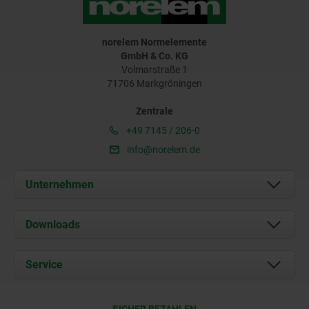
norelem Normelemente
GmbH & Co. KG
Volmarstraße 1
71706 Markgröningen
Zentrale
+49 7145 / 206-0
info@norelem.de
Unternehmen
Über uns
Downloads
Aktuelles
Dokumente
Service
Karriere
Kontakt
CAD
SICHER BEZAHLEN