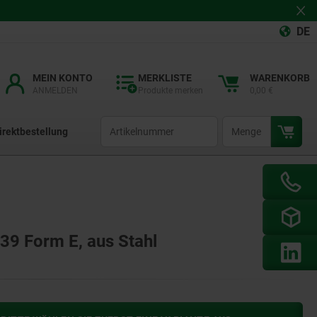
DE
MEIN KONTO
MERKLISTE
WARENKORB
ANMELDEN
Produkte merken
0,00 €
productCode
qty
irektbestellung
 39 Form E, aus Stahl