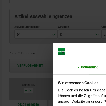
Artikel Auswahl eingrenzen
D1
D
L
16
M6
5
von 5 Einträgen
20
M8
25
M10
VERFÜGBARKEIT
Die Verfügbarkeiten werden in regel
Zustimmung
32
M12
36
M16
Wir verwenden Cookies
Bestell-Nr.
D1
D
L1
Die Cookies helfen uns dabei
können und die Zugriffe auf
unserer Website an unsere Pa
06291-0616050
16
M6
50