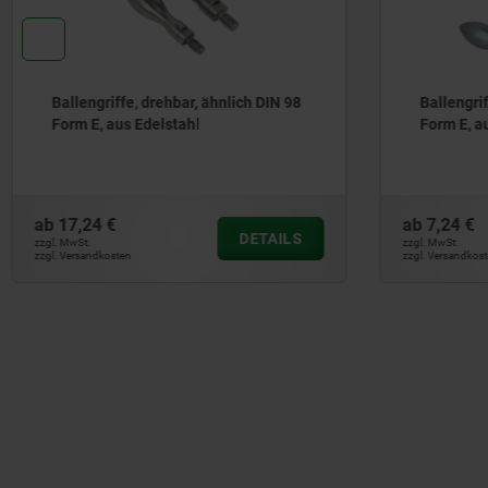
Ballengriffe, drehbar, ähnlich DIN 98
Kugelgri
Form E, aus Stahl
ab
7,24 €
ab
4,75 €
DETAILS
zzgl. MwSt.
zzgl. MwSt.
zzgl. Versandkosten
zzgl. Versandko