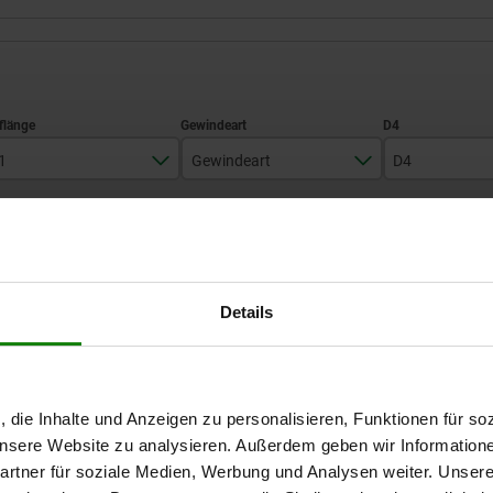
1
Gewindeart
D4
50
Außengewinde
10
TABELLE VERGRÖSSERN
64
13
80
16
Ab Lager lieferbar
mäßigen Abständen mehrmals täglich aktualisiert.
Details
In 1-2 Wochen lie
100
20
112
22
Gewindeart
D4
L
L3
S
, die Inhalte und Anzeigen zu personalisieren, Funktionen für so
 unsere Website zu analysieren. Außerdem geben wir Information
rtner für soziale Medien, Werbung und Analysen weiter. Unsere
Außengewinde
10
11
7
3