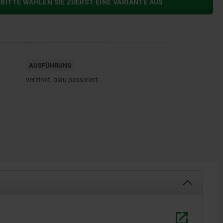
BITTE WÄHLEN SIE ZUERST EINE VARIANTE AUS
AUSFÜHRUNG
verzinkt, blau passiviert.