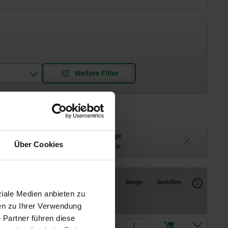
Lieferzeit auf Anfrage
Über Cookies
ferbar
Derzeit nicht lieferbar
Verfügbarkeit
CAD
Menge
Bestellen
W
Preis
ziale Medien anbieten zu
en zu Ihrer Verwendung
 Partner führen diese
4,33 €