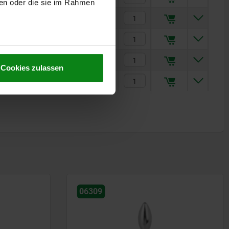
ben oder die sie im Rahmen
5,76 €
7,64 €
11,51 €
Cookies zulassen
14,67 €
06362