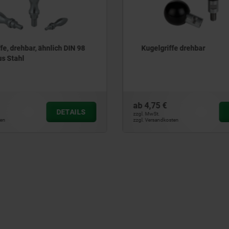
ffe drehbar
Ballengriffe, drehbar, ähn
Form E, aus Aluminium
ab
9,24 €
DETAILS
zzgl. MwSt.
sten
zzgl. Versandkosten