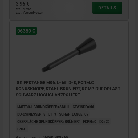
3,96 €
DETAILS
zzgl. MwSt.
zzgl. Versandkosten
06360 C
GRIFFSTANGE M06, L=65, D=8, FORM:C
KONUSKNOPF, STAHL BRÜNIERT, KOMP:DUROPLAST
SCHWARZ HOCHGLANZPOLIERT
MATERIAL GRUNDKÖRPER=STAHL
GEWINDE=M6
DURCHMESSER=8
L1=9
SCHAFTLÄNGE=65
OBERFLÄCHE GRUNDKÖRPER=BRÜNIERT
FORM=C
D2=20
L2=31
Bestellnummer:
06360-408X65