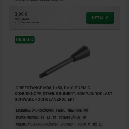
3,99 €
DETAILS
zzgl. MwSt.
zzgl. Versandkosten
06360 C
GRIFFSTANGE M08, L=50, D=10, FORM:C
KONUSKNOPF, STAHL BRÜNIERT, KOMP:DUROPLAST
SCHWARZ HOCHGLANZPOLIERT
MATERIAL GRUNDKÖRPER=STAHL
GEWINDE=M8
DURCHMESSER=10
L1=13
SCHAFTLÄNGE=50
OBERFLÄCHE GRUNDKÖRPER=BRÜNIERT
FORM=C
D2=25