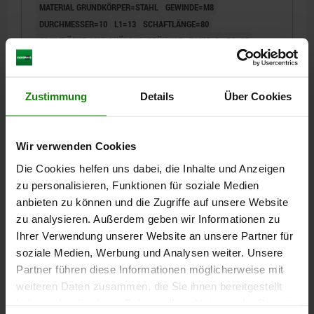
MATERIAL GRUNDKÖRPER=STAHL
GEWINDE=M8
DURCHMESSER=10
L1=13
SCHAFTLÄNGE=80
OBERFLÄCHE GRUNDKÖRPER=BRÜNIERT
FORM=C
D2=25
L2=38
Bestellnummer:
06360-410X80
Zustimmung
Details
Über Cookies
4,38 €
DETAILS
zzgl. MwSt.
zzgl. Versandkosten
Wir verwenden Cookies
Die Cookies helfen uns dabei, die Inhalte und Anzeigen
06360 C
zu personalisieren, Funktionen für soziale Medien
anbieten zu können und die Zugriffe auf unsere Website
zu analysieren. Außerdem geben wir Informationen zu
Ihrer Verwendung unserer Website an unsere Partner für
soziale Medien, Werbung und Analysen weiter. Unsere
Partner führen diese Informationen möglicherweise mit
weiteren Daten zusammen, die Sie ihnen bereitgestellt
GRIFFSTANGE M08, L=100, D=10, FORM:C
haben oder die sie im Rahmen Ihrer Nutzung der Dienste
KONUSKNOPF, STAHL BRÜNIERT, KOMP:DUROPLAST