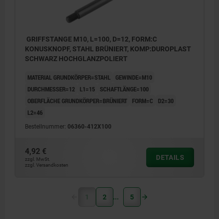
GRIFFSTANGE M10, L=100, D=12, FORM:C
KONUSKNOPF, STAHL BRÜNIERT, KOMP:DUROPLAST
SCHWARZ HOCHGLANZPOLIERT
MATERIAL GRUNDKÖRPER=STAHL
GEWINDE=M10
DURCHMESSER=12
L1=15
SCHAFTLÄNGE=100
OBERFLÄCHE GRUNDKÖRPER=BRÜNIERT
FORM=C
D2=30
L2=46
Bestellnummer:
06360-412X100
4,92 €
DETAILS
zzgl. MwSt.
zzgl. Versandkosten
1
2
5