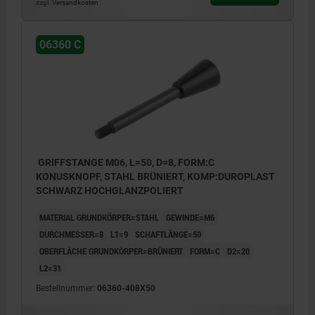
zzgl. Versandkosten
06360 C
GRIFFSTANGE M06, L=50, D=8, FORM:C
KONUSKNOPF, STAHL BRÜNIERT, KOMP:DUROPLAST
SCHWARZ HOCHGLANZPOLIERT
MATERIAL GRUNDKÖRPER=STAHL
GEWINDE=M6
DURCHMESSER=8
L1=9
SCHAFTLÄNGE=50
OBERFLÄCHE GRUNDKÖRPER=BRÜNIERT
FORM=C
D2=20
L2=31
Bestellnummer:
06360-408X50