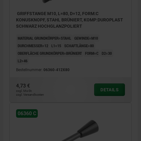
GRIFFSTANGE M10, L=80, D=12, FORM:C
KONUSKNOPF, STAHL BRÜNIERT, KOMP:DUROPLAST
SCHWARZ HOCHGLANZPOLIERT
MATERIAL GRUNDKÖRPER=STAHL
GEWINDE=M10
DURCHMESSER=12
L1=15
SCHAFTLÄNGE=80
OBERFLÄCHE GRUNDKÖRPER=BRÜNIERT
FORM=C
D2=30
L2=46
Bestellnummer:
06360-412X80
4,73 €
DETAILS
zzgl. MwSt.
zzgl. Versandkosten
06360 C