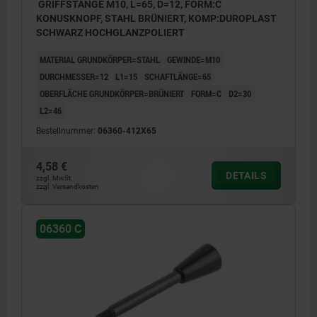
GRIFFSTANGE M10, L=65, D=12, FORM:C
KONUSKNOPF, STAHL BRÜNIERT, KOMP:DUROPLAST
SCHWARZ HOCHGLANZPOLIERT
MATERIAL GRUNDKÖRPER=STAHL
GEWINDE=M10
DURCHMESSER=12
L1=15
SCHAFTLÄNGE=65
OBERFLÄCHE GRUNDKÖRPER=BRÜNIERT
FORM=C
D2=30
L2=46
Bestellnummer:
06360-412X65
4,58 €
DETAILS
zzgl. MwSt.
zzgl. Versandkosten
06360 C