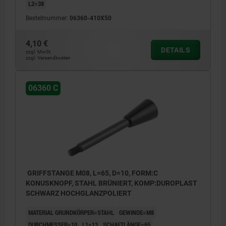
L2=38
Bestellnummer:
06360-410X50
4,10 €
DETAILS
zzgl. MwSt.
zzgl. Versandkosten
06360 C
GRIFFSTANGE M08, L=65, D=10, FORM:C
KONUSKNOPF, STAHL BRÜNIERT, KOMP:DUROPLAST
SCHWARZ HOCHGLANZPOLIERT
MATERIAL GRUNDKÖRPER=STAHL
GEWINDE=M8
DURCHMESSER=10
L1=13
SCHAFTLÄNGE=65