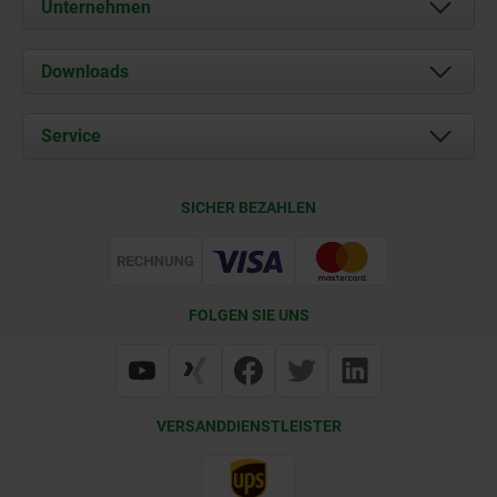
Unternehmen
Über uns
Downloads
Aktuelles
Dokumente
Service
Karriere
Kontakt
CAD
SICHER BEZAHLEN
Lieferkonditionen
Web Support
Zertifizierung
FOLGEN SIE UNS
VERSANDDIENSTLEISTER