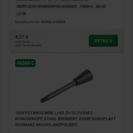
OBERFLÄCHE GRUNDKÖRPER=BRÜNIERT
FORM=C
D2=25
L2=38
Bestellnummer:
06360-410X65
4,27 €
DETAILS
zzgl. MwSt.
zzgl. Versandkosten
06360 C
GRIFFSTANGE M08, L=80, D=10, FORM:C
KONUSKNOPF, STAHL BRÜNIERT, KOMP:DUROPLAST
SCHWARZ HOCHGLANZPOLIERT