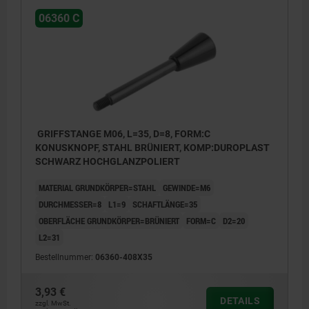
06360 C
GRIFFSTANGE M06, L=35, D=8, FORM:C
KONUSKNOPF, STAHL BRÜNIERT, KOMP:DUROPLAST
SCHWARZ HOCHGLANZPOLIERT
MATERIAL GRUNDKÖRPER=STAHL
GEWINDE=M6
DURCHMESSER=8
L1=9
SCHAFTLÄNGE=35
OBERFLÄCHE GRUNDKÖRPER=BRÜNIERT
FORM=C
D2=20
L2=31
Bestellnummer:
06360-408X35
3,93 €
DETAILS
zzgl. MwSt.