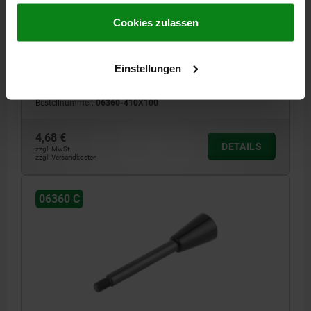
gesammelt haben.
Cookie Richtlinien
SCHWARZ HOCHGLANZPOLIERT
Impressum
|
Datenschutz
|
AGB
Cookies zulassen
MATERIAL GRUNDKÖRPER=STAHL
GEWINDE=M8
DURCHMESSER=10
L1=13
SCHAFTLÄNGE=100
OBERFLÄCHE GRUNDKÖRPER=BRÜNIERT
FORM=C
D2=25
Einstellungen
L2=38
Bestellnummer:
06360-410X100
4,68 €
DETAILS
zzgl. MwSt.
zzgl. Versandkosten
06360 C