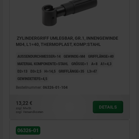
ZYLINDERGRIFF UMLEGBAR, GR.1, INNENGEWINDE
M04, L1=40, THERMOPLAST, KOMP:STAHL
AUSSENDURCHMESSER=14
GEWINDE=M4
GRIFFLÄNGE=40
MATERIAL KOMPONENTE=STAHL
GRÖSSE=1
A=8
A1=4,3
D2=13
D3=2,5
H=14,5
GRIFFLÄNGE=35
L3=47
GEWINDETIEFE=4,5
Bestellnummer:
06326-01-104
13,22 €
DETAILS
zzgl. MwSt.
zzgl. Versandkosten
06326-01