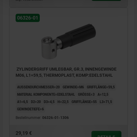
06326-01
ZYLINDERGRIFF UMLEGBAR, GR.3, INNENGEWINDE
M06, L1=59,5, THERMOPLAST, KOMP:EDELSTAHL
AUSSENDURCHMESSER=20
GEWINDE=M6
GRIFFLÄNGE=59,5
MATERIAL KOMPONENTE=EDELSTAHL
GRÖSSE=3
A=12,5
A1=6,5
D2=20
D3=4,5
H=22,5
GRIFFLÄNGE=55
L3=71,5
GEWINDETIEFE=6
Bestellnummer:
06326-01-1306
29,19 €
DETAILS