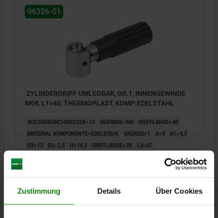
06326-01
ZYLINDERGRIFF UMLEGBAR, GR.1, INNENGEWINDE
M04, L1=40, THERMOPLAST, KOMP:EDELSTAHL
AUSSENDURCHMESSER=14
GEWINDE=M4
GRIFFLÄNGE=40
MATERIAL KOMPONENTE=EDELSTAHL
GRÖSSE=1
A=8
A1=4,3
D2=13
D3=2,5
H=14,5
GRIFFLÄNGE=35
L3=47
GEWINDETIEFE=4,5
Bestellnummer:
06326-01-1104
Zustimmung
Details
Über Cookies
23,18 €
DETAILS
zzgl. MwSt.
zzgl. Versandkosten