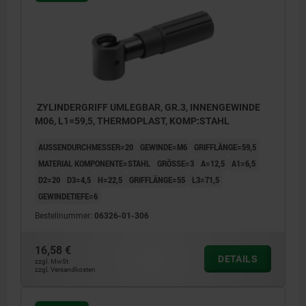
ZYLINDERGRIFF UMLEGBAR, GR.3, INNENGEWINDE
M06, L1=59,5, THERMOPLAST, KOMP:STAHL
AUSSENDURCHMESSER=20
GEWINDE=M6
GRIFFLÄNGE=59,5
MATERIAL KOMPONENTE=STAHL
GRÖSSE=3
A=12,5
A1=6,5
D2=20
D3=4,5
H=22,5
GRIFFLÄNGE=55
L3=71,5
GEWINDETIEFE=6
Bestellnummer:
06326-01-306
16,58 €
DETAILS
zzgl. MwSt.
zzgl. Versandkosten