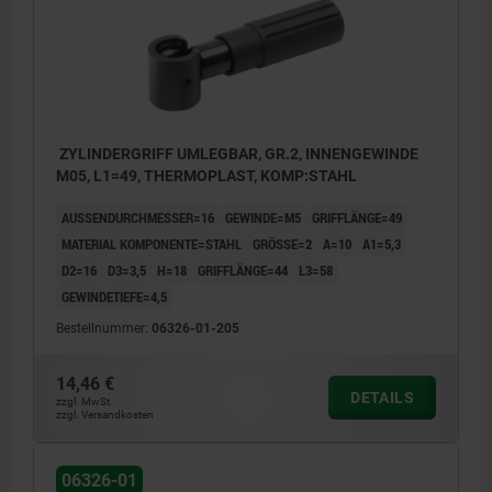
ZYLINDERGRIFF UMLEGBAR, GR.2, INNENGEWINDE
M05, L1=49, THERMOPLAST, KOMP:STAHL
AUSSENDURCHMESSER=16
GEWINDE=M5
GRIFFLÄNGE=49
MATERIAL KOMPONENTE=STAHL
GRÖSSE=2
A=10
A1=5,3
D2=16
D3=3,5
H=18
GRIFFLÄNGE=44
L3=58
GEWINDETIEFE=4,5
Bestellnummer:
06326-01-205
14,46 €
DETAILS
zzgl. MwSt.
zzgl. Versandkosten
06326-01