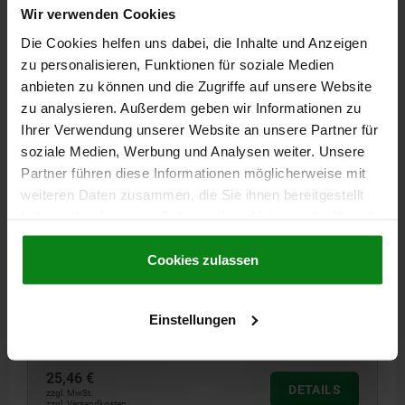
Wir verwenden Cookies
06326-01
Die Cookies helfen uns dabei, die Inhalte und Anzeigen
zu personalisieren, Funktionen für soziale Medien
anbieten zu können und die Zugriffe auf unsere Website
zu analysieren. Außerdem geben wir Informationen zu
Ihrer Verwendung unserer Website an unsere Partner für
soziale Medien, Werbung und Analysen weiter. Unsere
Partner führen diese Informationen möglicherweise mit
ZYLINDERGRIFF UMLEGBAR, GR.2, INNENGEWINDE
weiteren Daten zusammen, die Sie ihnen bereitgestellt
M05, L1=49, THERMOPLAST, KOMP:EDELSTAHL
haben oder die sie im Rahmen Ihrer Nutzung der Dienste
gesammelt haben.
Cookie Richtlinien
AUSSENDURCHMESSER=16
GEWINDE=M5
GRIFFLÄNGE=49
Impressum
|
Datenschutz
|
AGB
Cookies zulassen
MATERIAL KOMPONENTE=EDELSTAHL
GRÖSSE=2
A=10
A1=5,3
D2=16
D3=3,5
H=18
GRIFFLÄNGE=44
L3=58
GEWINDETIEFE=4,5
Einstellungen
Bestellnummer:
06326-01-1205
25,46 €
DETAILS
zzgl. MwSt.
zzgl. Versandkosten