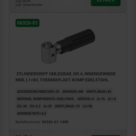
zzgl. MwSt.
zzgl. Versandkosten
06326-01
ZYLINDERGRIFF UMLEGBAR, GR.4, INNENGEWINDE
M08, L1=83, THERMOPLAST, KOMP:EDELSTAHL
AUSSENDURCHMESSER=25
GEWINDE=M8
GRIFFLÄNGE=83
MATERIAL KOMPONENTE=EDELSTAHL
GRÖSSE=4
A=16
A1=9
D2=26
D3=5,5
H=29
GRIFFLÄNGE=70
L3=98
GEWINDETIEFE=6,5
Bestellnummer:
06326-01-1408