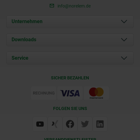
info@norelem.de
Unternehmen
Über uns
Downloads
Aktuelles
Dokumente
Service
Karriere
Kontakt
CAD
SICHER BEZAHLEN
Lieferkonditionen
Web Support
Zertifizierung
FOLGEN SIE UNS
VERSANDDIENSTLEISTER