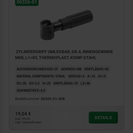
06326-01
ZYLINDERGRIFF UMLEGBAR, GR.4, INNENGEWINDE
M08, L1=83, THERMOPLAST, KOMP:STAHL
AUSSENDURCHMESSER=25
GEWINDE=M8
GRIFFLÄNGE=83
MATERIAL KOMPONENTE=STAHL
GRÖSSE=4
A=16
A1=9
D2=26
D3=5,5
H=29
GRIFFLÄNGE=70
L3=98
GEWINDETIEFE=6,5
Bestellnummer:
06326-01-408
19,04 €
DETAILS
zzgl. MwSt.
zzgl. Versandkosten