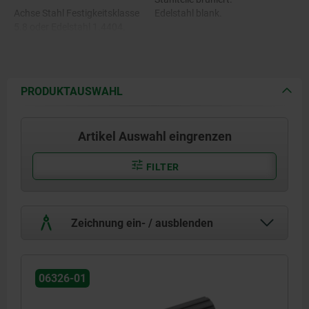
Achse Stahl Festigkeitsklasse
Edelstahl blank.
5.8 oder Edelstahl 1.4404.
Spannstift Federstahl oder
Edelstahl 1.4310.
PRODUKTAUSWAHL
Druckfeder Federstahl oder
Edelstahl 1.4568.
Artikel Auswahl eingrenzen
FILTER
Zeichnung ein- / ausblenden
06326-01