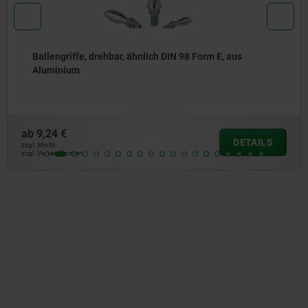
, drehbar, ähnlich DIN 98 Form E, aus
Konusgriff
Gewindeei
ab
4,03 €
DETAILS
zzgl. MwSt.
zzgl. Versandkost