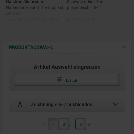
Handrad Aluminium.
Schwarz oder silber
Nabenabdeckung Thermoplast,
pulverbeschichtet.
schwarz.
Gewindestift ISO 4027 Stahl
Mit Passbohrung.
Festigkeitsklasse 45 H, schwarz.
Mit Passbohrung und
Passfedernut.
Mit Passbohrung und
Querbohrung.
PRODUKTAUSWAHL
Mit Passbohrung, Passfedernut
und Querbohrung.
Artikel Auswahl eingrenzen
FILTER
Zeichnung ein- / ausblenden
1
2
5