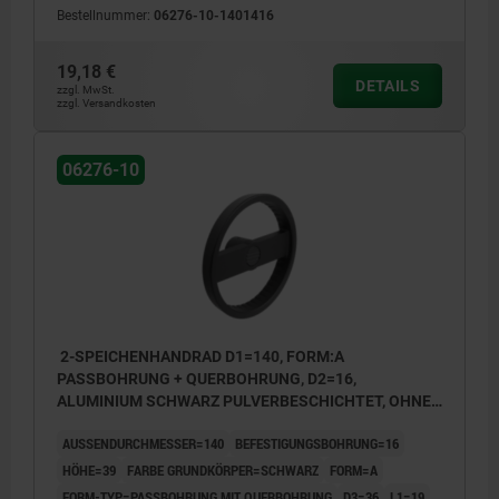
Bestellnummer:
06276-10-1401416
19,18 €
DETAILS
zzgl. MwSt.
zzgl. Versandkosten
06276-10
2-SPEICHENHANDRAD D1=140, FORM:A
PASSBOHRUNG + QUERBOHRUNG, D2=16,
ALUMINIUM SCHWARZ PULVERBESCHICHTET, OHNE
GRIFF
AUSSENDURCHMESSER=140
BEFESTIGUNGSBOHRUNG=16
HÖHE=39
FARBE GRUNDKÖRPER=SCHWARZ
FORM=A
FORM-TYP=PASSBOHRUNG MIT QUERBOHRUNG
D3=36
L1=19