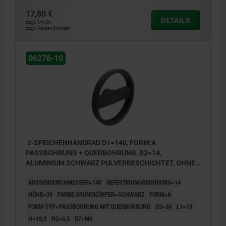
17,80 €
DETAILS
zzgl. MwSt.
zzgl. Versandkosten
06276-10
2-SPEICHENHANDRAD D1=140, FORM:A
PASSBOHRUNG + QUERBOHRUNG, D2=14,
ALUMINIUM SCHWARZ PULVERBESCHICHTET, OHNE
GRIFF
AUSSENDURCHMESSER=140
BEFESTIGUNGSBOHRUNG=14
HÖHE=39
FARBE GRUNDKÖRPER=SCHWARZ
FORM=A
FORM-TYP=PASSBOHRUNG MIT QUERBOHRUNG
D3=36
L1=19
H=19,3
H2=6,5
D7=M6