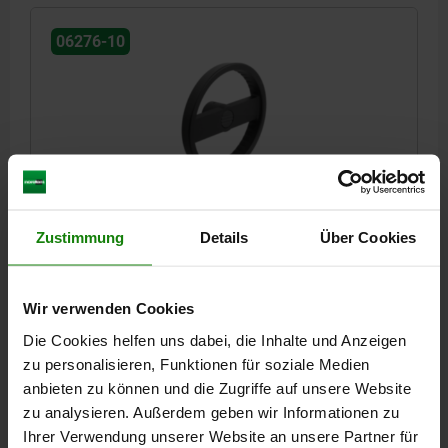
06276-10
2-SPEICHENHANDRAD D1=125, FORM:A
PASSBOHRUNG + QUERBOHRUNG, D2=12,
Zustimmung
Details
Über Cookies
ALUMINIUM SCHWARZ PULVERBESCHICHTET, OHNE
GRIFF
AUSSENDURCHMESSER=125
BEFESTIGUNGSBOHRUNG=12
Wir verwenden Cookies
HÖHE=36
FARBE GRUNDKÖRPER=SCHWARZ
FORM=A
FORM-TYP=PASSBOHRUNG MIT QUERBOHRUNG
D3=31
L1=18
Die Cookies helfen uns dabei, die Inhalte und Anzeigen
H=17,6
H2=6,5
D7=M6
zu personalisieren, Funktionen für soziale Medien
anbieten zu können und die Zugriffe auf unsere Website
Bestellnummer:
06276-10-1251216
zu analysieren. Außerdem geben wir Informationen zu
Ihrer Verwendung unserer Website an unsere Partner für
1) Lage der Querbohrung zur Passfedernut 90° versetzt
1) Lage
17,80 €