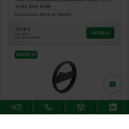
H=19,3
H2=8
D7=M6
Bestellnummer:
06276-10-1401616
19,18 €
DETAILS
zzgl. MwSt.
zzgl. Versandkosten
06276-10
2-SPEICHENHANDRAD D1=160, FORM:A
PASSBOHRUNG + QUERBOHRUNG, D2=14,
ALUMINIUM SCHWARZ PULVERBESCHICHTET, OHNE
GRIFF
AUSSENDURCHMESSER=160
BEFESTIGUNGSBOHRUNG=14