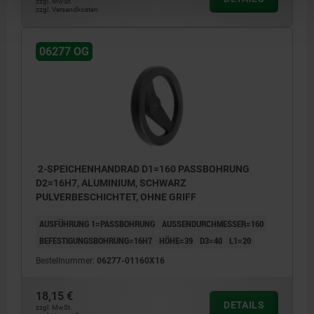
zzgl. MwSt.
zzgl. Versandkosten
06277 OG
2-SPEICHENHANDRAD D1=160 PASSBOHRUNG
D2=16H7, ALUMINIUM, SCHWARZ
PULVERBESCHICHTET, OHNE GRIFF
AUSFÜHRUNG 1=PASSBOHRUNG
AUSSENDURCHMESSER=160
BEFESTIGUNGSBOHRUNG=16H7
HÖHE=39
D3=40
L1=20
Bestellnummer:
06277-01160X16
18,15 €
DETAILS
zzgl. MwSt.