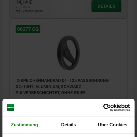
14,14 €
DETAILS
zzgl. MwSt.
zzgl. Versandkosten
06277 OG
2-SPEICHENHANDRAD D1=125 PASSBOHRUNG
D2=14H7, ALUMINIUM, SCHWARZ
PULVERBESCHICHTET, OHNE GRIFF
AUSFÜHRUNG 1=PASSBOHRUNG
AUSSENDURCHMESSER=125
BEFESTIGUNGSBOHRUNG=14H7
HÖHE=33,5
D3=31
L1=18
Bestellnummer:
06277-01125X14
Zustimmung
Details
Über Cookies
14,14 €