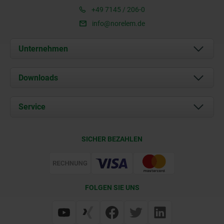
+49 7145 / 206-0
info@norelem.de
Unternehmen
Über uns
Downloads
Aktuelles
Dokumente
Service
Karriere
Kontakt
CAD
SICHER BEZAHLEN
Lieferkonditionen
Web Support
Zertifizierung
FOLGEN SIE UNS