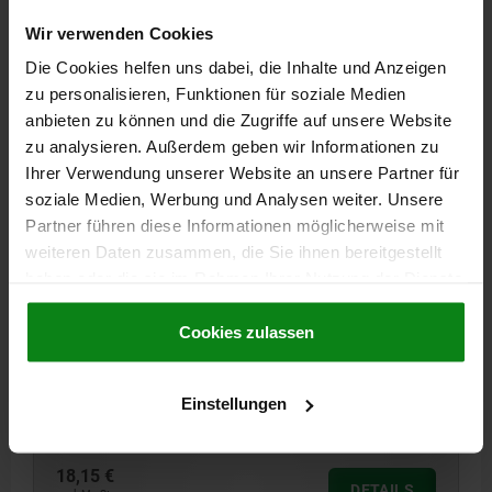
DETAILS
zzgl. MwSt.
zzgl. Versandkosten
Wir verwenden Cookies
Die Cookies helfen uns dabei, die Inhalte und Anzeigen
06277 OG
zu personalisieren, Funktionen für soziale Medien
anbieten zu können und die Zugriffe auf unsere Website
zu analysieren. Außerdem geben wir Informationen zu
Ihrer Verwendung unserer Website an unsere Partner für
soziale Medien, Werbung und Analysen weiter. Unsere
Partner führen diese Informationen möglicherweise mit
weiteren Daten zusammen, die Sie ihnen bereitgestellt
2-SPEICHENHANDRAD D1=160 PASSBOHRUNG
haben oder die sie im Rahmen Ihrer Nutzung der Dienste
D2=14H7, ALUMINIUM, SCHWARZ
gesammelt haben.
Cookie Richtlinien
PULVERBESCHICHTET, OHNE GRIFF
Impressum
|
Datenschutz
|
AGB
Cookies zulassen
AUSFÜHRUNG 1=PASSBOHRUNG
AUSSENDURCHMESSER=160
BEFESTIGUNGSBOHRUNG=14H7
HÖHE=39
D3=40
L1=20
Einstellungen
Bestellnummer:
06277-01160X14
18,15 €
DETAILS