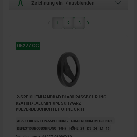
Zeichnung ein- / ausblenden
1
2
3
06277 OG
2-SPEICHENHANDRAD D1=80 PASSBOHRUNG
D2=10H7, ALUMINIUM, SCHWARZ
PULVERBESCHICHTET, OHNE GRIFF
AUSFÜHRUNG 1=PASSBOHRUNG
AUSSENDURCHMESSER=80
BEFESTIGUNGSBOHRUNG=10H7
HÖHE=28
D3=24
L1=16
Bestellnummer:
06277-01080X10