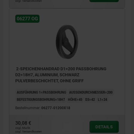
zzgl. Versandkosten
06277 OG
2-SPEICHENHANDRAD D1=200 PASSBOHRUNG
D2=18H7, ALUMINIUM, SCHWARZ
PULVERBESCHICHTET, OHNE GRIFF
AUSFÜHRUNG 1=PASSBOHRUNG
AUSSENDURCHMESSER=200
BEFESTIGUNGSBOHRUNG=18H7
HÖHE=45
D3=42
L1=24
Bestellnummer:
06277-01200X18
30,08 €
DETAILS
zzgl. MwSt.
zzgl. Versandkosten