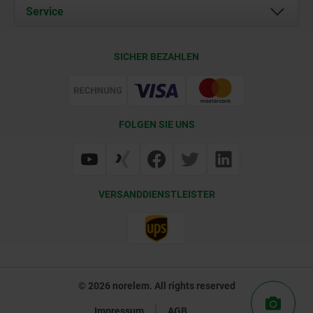
Dokumente
Service
Karriere
Kontakt
CAD
SICHER BEZAHLEN
Lieferkonditionen
Web Support
Zertifizierung
FOLGEN SIE UNS
VERSANDDIENSTLEISTER
© 2026 norelem. All rights reserved
Impressum
AGB