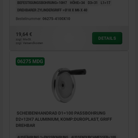
BEFESTIGUNGSBOHRUNG=10H7
HÖHE=34
D3=31
L1=17
DREHBARER ZYLINDERGRIFF =Ø18 X M6 X 40
Bestellnummer:
06275-4100X10
19,64 €
DETAILS
zzgl. MwSt.
zzgl. Versandkosten
06275 MDG
SCHEIBENHANDRAD D1=100 PASSBOHRUNG
D2=12H7 ALUMINIUM, KOMP:DUROPLAST, GRIFF
DREHBAR
AUSFÜHRUNG 1=PASSBOHRUNG
AUSSENDURCHMESSER=100