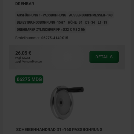
DREHBAR
AUSFÜHRUNG 1=PASSBOHRUNG
AUSSENDURCHMESSER=140
BEFESTIGUNGSBOHRUNG=15H7
HÖHE=34
D3=34
L1=19
DREHBARER ZYLINDERGRIFF =Ø22 X M8 X 56
Bestellnummer:
06275-4140X15
26,05 €
DETAILS
zzgl. MwSt.
zzgl. Versandkosten
06275 MDG
SCHEIBENHANDRAD D1=160 PASSBOHRUNG