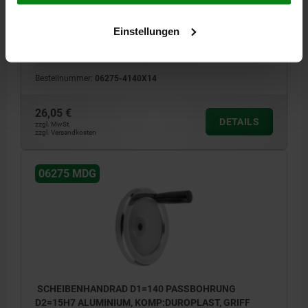
AUSFÜHRUNG 1=PASSBOHRUNG
AUSSENDURCHMESSER=140
Einstellungen
BEFESTIGUNGSBOHRUNG=14H7
HÖHE=34
D3=34
L1=19
DREHBARER ZYLINDERGRIFF =Ø22 X M8 X 56
Bestellnummer:
06275-4140X14
26,05 €
DETAILS
zzgl. MwSt.
zzgl. Versandkosten
06275 MDG
SCHEIBENHANDRAD D1=140 PASSBOHRUNG
D2=15H7 ALUMINIUM, KOMP:DUROPLAST, GRIFF