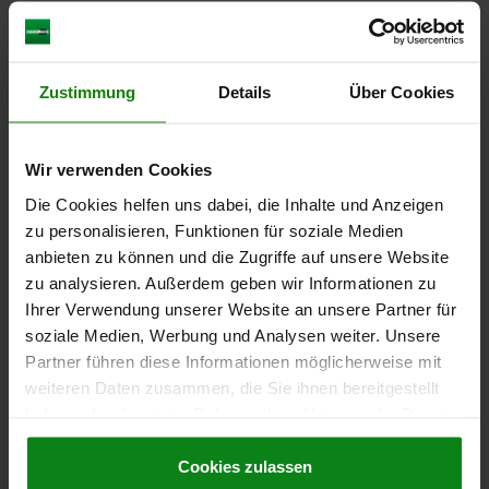
AUSFÜHRUNG 1=PASSBOHRUNG
AUSSENDURCHMESSER=125
BEFESTIGUNGSBOHRUNG=14H7
HÖHE=37
D3=30
L1=18
DREHBARER ZYLINDERGRIFF =Ø22 X M8 X 56
Zustimmung
Details
Über Cookies
Bestellnummer:
06275-4125X14
23,90 €
Wir verwenden Cookies
DETAILS
zzgl. MwSt.
zzgl. Versandkosten
Die Cookies helfen uns dabei, die Inhalte und Anzeigen
zu personalisieren, Funktionen für soziale Medien
anbieten zu können und die Zugriffe auf unsere Website
06275 MDG
zu analysieren. Außerdem geben wir Informationen zu
Ihrer Verwendung unserer Website an unsere Partner für
soziale Medien, Werbung und Analysen weiter. Unsere
Partner führen diese Informationen möglicherweise mit
weiteren Daten zusammen, die Sie ihnen bereitgestellt
haben oder die sie im Rahmen Ihrer Nutzung der Dienste
gesammelt haben.
Cookie Richtlinien
SCHEIBENHANDRAD D1=140 PASSBOHRUNG
Impressum
|
Datenschutz
|
AGB
Cookies zulassen
D2=14H7 ALUMINIUM, KOMP:DUROPLAST, GRIFF
DREHBAR