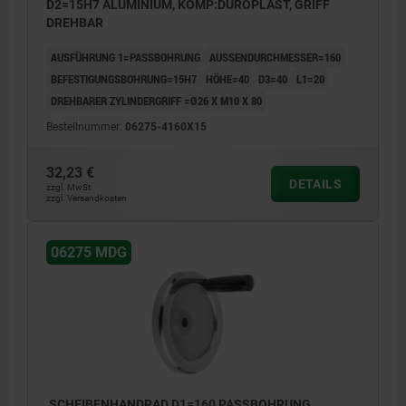
D2=15H7 ALUMINIUM, KOMP:DUROPLAST, GRIFF
DREHBAR
AUSFÜHRUNG 1=PASSBOHRUNG
AUSSENDURCHMESSER=160
BEFESTIGUNGSBOHRUNG=15H7
HÖHE=40
D3=40
L1=20
DREHBARER ZYLINDERGRIFF =Ø26 X M10 X 80
Bestellnummer:
06275-4160X15
32,23 €
DETAILS
zzgl. MwSt.
zzgl. Versandkosten
06275 MDG
SCHEIBENHANDRAD D1=160 PASSBOHRUNG