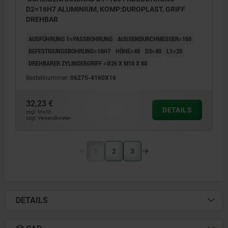
D2=16H7 ALUMINIUM, KOMP:DUROPLAST, GRIFF
DREHBAR
AUSFÜHRUNG 1=PASSBOHRUNG
AUSSENDURCHMESSER=160
BEFESTIGUNGSBOHRUNG=16H7
HÖHE=40
D3=40
L1=20
DREHBARER ZYLINDERGRIFF =Ø26 X M10 X 80
Bestellnummer:
06275-4160X16
32,23 €
DETAILS
zzgl. MwSt.
zzgl. Versandkosten
1
2
3
DETAILS