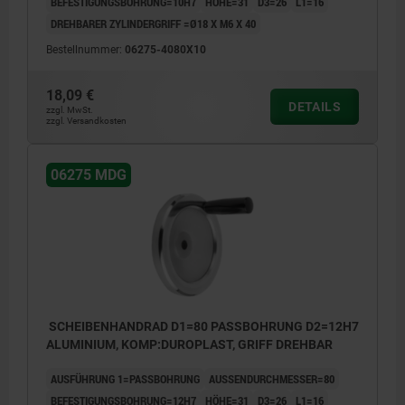
BEFESTIGUNGSBOHRUNG=10H7
HÖHE=31
D3=26
L1=16
DREHBARER ZYLINDERGRIFF =Ø18 X M6 X 40
Bestellnummer:
06275-4080X10
18,09 €
DETAILS
zzgl. MwSt.
zzgl. Versandkosten
06275 MDG
SCHEIBENHANDRAD D1=80 PASSBOHRUNG D2=12H7
ALUMINIUM, KOMP:DUROPLAST, GRIFF DREHBAR
AUSFÜHRUNG 1=PASSBOHRUNG
AUSSENDURCHMESSER=80
BEFESTIGUNGSBOHRUNG=12H7
HÖHE=31
D3=26
L1=16