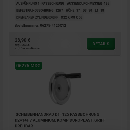
AUSFÜHRUNG 1=PASSBOHRUNG
AUSSENDURCHMESSER=125
BEFESTIGUNGSBOHRUNG=12H7
HÖHE=37
D3=30
L1=18
DREHBARER ZYLINDERGRIFF =Ø22 X M8 X 56
Bestellnummer:
06275-4125X12
23,90 €
DETAILS
zzgl. MwSt.
zzgl. Versandkosten
06275 MDG
SCHEIBENHANDRAD D1=125 PASSBOHRUNG
D2=14H7 ALUMINIUM, KOMP:DUROPLAST, GRIFF
DREHBAR