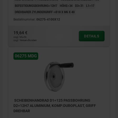
BEFESTIGUNGSBOHRUNG=12H7
HÖHE=34
D3=31
L1=17
DREHBARER ZYLINDERGRIFF =Ø18 X M6 X 40
Bestellnummer:
06275-4100X12
19,64 €
DETAILS
zzgl. MwSt.
zzgl. Versandkosten
06275 MDG
SCHEIBENHANDRAD D1=125 PASSBOHRUNG
D2=12H7 ALUMINIUM, KOMP:DUROPLAST, GRIFF
DREHBAR