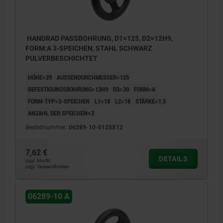
HANDRAD PASSBOHRUNG, D1=125, D2=12H9,
FORM:A 3-SPEICHEN, STAHL SCHWARZ
PULVERBESCHICHTET
HÖHE=29
AUSSENDURCHMESSER=125
BEFESTIGUNGSBOHRUNG=12H9
D3=30
FORM=A
FORM-TYP=3-SPEICHEN
L1=18
L2=18
STÄRKE=1,5
ANZAHL DER SPEICHEN=3
Bestellnummer:
06289-10-0125X12
7,62 €
DETAILS
zzgl. MwSt.
zzgl. Versandkosten
06289-10 A