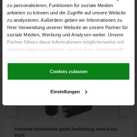
DETAILS
zu personalisieren, Funktionen für soziale Medien
anbieten zu können und die Zugriffe auf unsere Website
CAD
zu analysieren. Außerdem geben wir Informationen zu
Ihrer Verwendung unserer Website an unsere Partner für
soziale Medien, Werbung und Analysen weiter. Unsere
DOWNLOADS
Partner führen diese Informationen möglicherweise mit
weiteren Daten zusammen, die Sie ihnen bereitgestellt
Andere Kunden kauften auch
haben oder die sie im Rahmen Ihrer Nutzung der Dienste
gesammelt haben.
Cookie Richtlinien
Impressum
|
Datenschutz
|
AGB
Cookies zulassen
NEU
03072-20
Einstellungen
atte Ausführung, ohne Bund,
Federnde Druckstücke 
Stahl