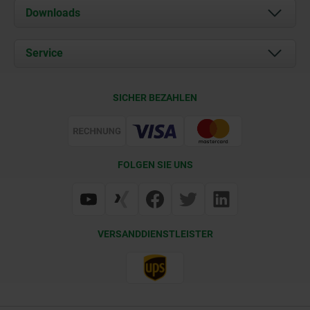
Über uns
Downloads
Aktuelles
Dokumente
Service
Karriere
Kontakt
CAD
SICHER BEZAHLEN
Lieferkonditionen
Web Support
Zertifizierung
FOLGEN SIE UNS
VERSANDDIENSTLEISTER