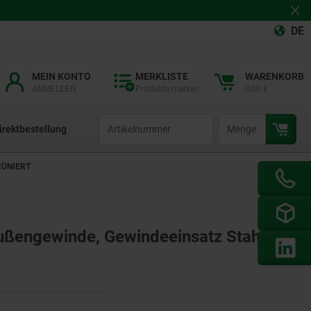
DE
MEIN KONTO
MERKLISTE
WARENKORB
ANMELDEN
Produkte merken
0,00 €
productCode
qty
irektbestellung
ÜNIERT
ußengewinde, Gewindeeinsatz Stahl