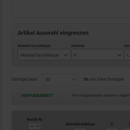
Artikel Auswahl eingrenzen
Material Grundkörper
X
L
Hochleistungsthermoplast
M3
M4
Einträge/Seite
50
von 1064 Einträgen
M5
VERFÜGBARKEIT
Die Verfügbarkeiten werden in regel
M6
M8
Bestell-Nr.
Bestell-Nr.
Material Grundkörper
Material Grundkörper
X
X
M10