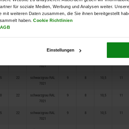
rtner für soziale Medien, Werbung und Analysen weiter. Unsere
5
22
schwarzgrau RAL
9
8
10,5
11
7021
e mit weiteren Daten zusammen, die Sie ihnen bereitgestellt ha
esammelt haben.
Cookie Richtlinien
0
22
schwarzgrau RAL
9
8
10,5
11
AGB
7021
5
22
schwarzgrau RAL
9
8
10,5
11
7021
Einstellungen
0
22
schwarzgrau RAL
9
8
10,5
11
7021
5
22
schwarzgrau RAL
9
8
10,5
11
7021
0
22
schwarzgrau RAL
9
8
10,5
11
7021
5
22
schwarzgrau RAL
9
8
10,5
11
7021