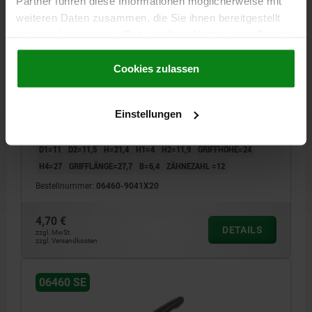
Partner führen diese Informationen möglicherweise mit
weiteren Daten zusammen, die Sie ihnen bereitgestellt
haben oder die sie im Rahmen Ihrer Nutzung der Dienste
gesammelt haben.
Cookie Richtlinien
KLEMMHEBEL GR.9 M04X20, ZINK SCHWARZ
Impressum
|
Datenschutz
|
AGB
Cookies zulassen
RAL9005 SEIDENMATT, KOMP:STAHL BRÜNIERT
GEWINDE=M4
GEWINDELÄNGE=20
GRIFFLÄNGE=22
Einstellungen
FARBE GRUNDKÖRPER=SCHWARZ RAL 9005
OBERFLÄCHE GRUNDKÖRPER=SEIDENMATT
GRÖSSE=9
D=8
D1=11
D2=11,5
H=21,4
H1=4
H2=11,9
GRIFFHÖHE=24
H4=27
GRIFFLÄNGE=27,7
B=6,4
ZÄHNEZAHL =12
Bestellnummer:
06460-9041X20
4,70 €
DETAILS
zzgl. MwSt.
zzgl. Versandkosten
06460 SE