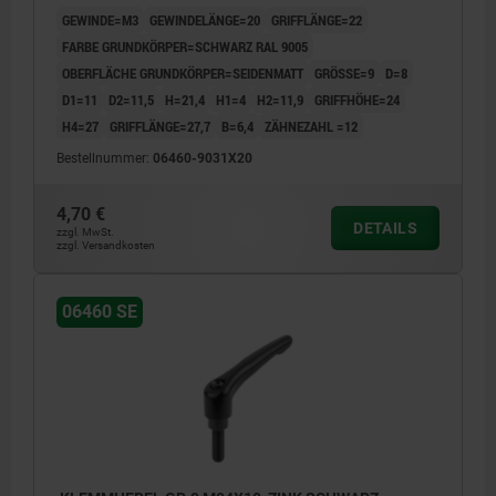
GEWINDE=M3
GEWINDELÄNGE=20
GRIFFLÄNGE=22
FARBE GRUNDKÖRPER=SCHWARZ RAL 9005
OBERFLÄCHE GRUNDKÖRPER=SEIDENMATT
GRÖSSE=9
D=8
D1=11
D2=11,5
H=21,4
H1=4
H2=11,9
GRIFFHÖHE=24
H4=27
GRIFFLÄNGE=27,7
B=6,4
ZÄHNEZAHL =12
Bestellnummer:
06460-9031X20
4,70 €
DETAILS
zzgl. MwSt.
zzgl. Versandkosten
06460 SE