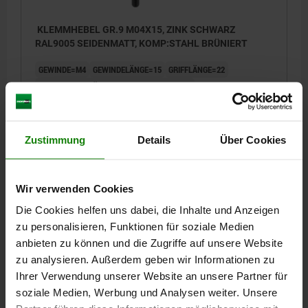
KLEMMHEBEL GR.9 M04X15, ZINK SCHWARZ
RAL9005 SEIDENMATT, KOMP:STAHL BRÜNIERT
GEWINDE=M4
GEWINDELÄNGE=15
GRIFFLÄNGE=22
FARBE GRUNDKÖRPER=SCHWARZ RAL 9005
OBERFLÄCHE GRUNDKÖRPER=SEIDENMATT
GRÖSSE=9
D=8
D1=11
D2=11,5
H=21,4
H1=4
H2=11,9
GRIFFHÖHE=24
H4=27
GRIFFLÄNGE=27,7
B=6,4
ZÄHNEZAHL =12
Zustimmung
Details
Über Cookies
Bestellnummer:
06460-9041X15
Wir verwenden Cookies
4,70 €
DETAILS
zzgl. MwSt.
Die Cookies helfen uns dabei, die Inhalte und Anzeigen
zzgl. Versandkosten
zu personalisieren, Funktionen für soziale Medien
anbieten zu können und die Zugriffe auf unsere Website
06460 SE
zu analysieren. Außerdem geben wir Informationen zu
Ihrer Verwendung unserer Website an unsere Partner für
soziale Medien, Werbung und Analysen weiter. Unsere