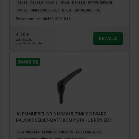
D1=11
D2=11,5
H=21,4
H1=4
H2=11,9
GRIFFHÖHE=24
H4=27
GRIFFLÄNGE=27,7
B=6,4
ZÄHNEZAHL =12
Bestellnummer:
06460-9031X10
4,70 €
DETAILS
zzgl. MwSt.
zzgl. Versandkosten
06460 SE
KLEMMHEBEL GR.9 M03X15, ZINK SCHWARZ
RAL9005 SEIDENMATT, KOMP:STAHL BRÜNIERT
GEWINDE=M3
GEWINDELÄNGE=15
GRIFFLÄNGE=22