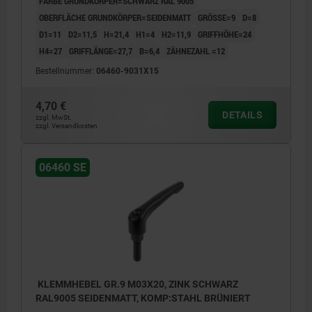
FARBE GRUNDKÖRPER=SCHWARZ RAL 9005
OBERFLÄCHE GRUNDKÖRPER=SEIDENMATT
GRÖSSE=9
D=8
D1=11
D2=11,5
H=21,4
H1=4
H2=11,9
GRIFFHÖHE=24
H4=27
GRIFFLÄNGE=27,7
B=6,4
ZÄHNEZAHL =12
Bestellnummer:
06460-9031X15
4,70 €
DETAILS
zzgl. MwSt.
zzgl. Versandkosten
06460 SE
KLEMMHEBEL GR.9 M03X20, ZINK SCHWARZ
RAL9005 SEIDENMATT, KOMP:STAHL BRÜNIERT