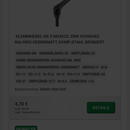
KLEMMHEBEL GR.9 M04X25, ZINK SCHWARZ
RAL9005 SEIDENMATT, KOMP:STAHL BRÜNIERT
GEWINDE=M4
GEWINDELÄNGE=25
GRIFFLÄNGE=22
FARBE GRUNDKÖRPER=SCHWARZ RAL 9005
OBERFLÄCHE GRUNDKÖRPER=SEIDENMATT
GRÖSSE=9
D=8
D1=11
D2=11,5
H=21,4
H1=4
H2=11,9
GRIFFHÖHE=24
H4=27
GRIFFLÄNGE=27,7
B=6,4
ZÄHNEZAHL =12
Bestellnummer:
06460-9041X25
4,70 €
DETAILS
zzgl. MwSt.
zzgl. Versandkosten
06460 SE