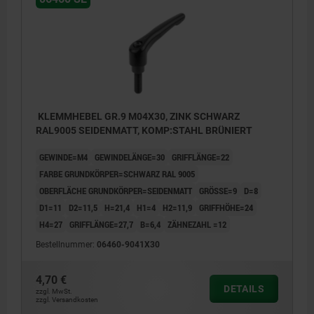
KLEMMHEBEL GR.9 M04X30, ZINK SCHWARZ
RAL9005 SEIDENMATT, KOMP:STAHL BRÜNIERT
GEWINDE=M4
GEWINDELÄNGE=30
GRIFFLÄNGE=22
FARBE GRUNDKÖRPER=SCHWARZ RAL 9005
OBERFLÄCHE GRUNDKÖRPER=SEIDENMATT
GRÖSSE=9
D=8
D1=11
D2=11,5
H=21,4
H1=4
H2=11,9
GRIFFHÖHE=24
H4=27
GRIFFLÄNGE=27,7
B=6,4
ZÄHNEZAHL =12
Bestellnummer:
06460-9041X30
4,70 €
DETAILS
zzgl. MwSt.
zzgl. Versandkosten