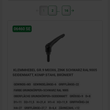
1
2
16
06460 SE
KLEMMHEBEL GR.9 M03X6, ZINK SCHWARZ RAL9005
SEIDENMATT, KOMP:STAHL BRÜNIERT
GEWINDE=M3
GEWINDELÄNGE=6
GRIFFLÄNGE=22
FARBE GRUNDKÖRPER=SCHWARZ RAL 9005
OBERFLÄCHE GRUNDKÖRPER=SEIDENMATT
GRÖSSE=9
D=8
D1=11
D2=11,5
H=21,4
H1=4
H2=11,9
GRIFFHÖHE=24
H4=27
GRIFFLÄNGE=27,7
B=6,4
ZÄHNEZAHL =12