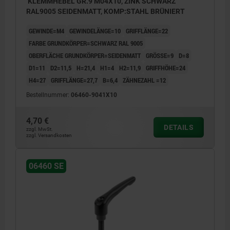
KLEMMHEBEL GR.9 M04X10, ZINK SCHWARZ
RAL9005 SEIDENMATT, KOMP:STAHL BRÜNIERT
GEWINDE=M4
GEWINDELÄNGE=10
GRIFFLÄNGE=22
FARBE GRUNDKÖRPER=SCHWARZ RAL 9005
OBERFLÄCHE GRUNDKÖRPER=SEIDENMATT
GRÖSSE=9
D=8
D1=11
D2=11,5
H=21,4
H1=4
H2=11,9
GRIFFHÖHE=24
H4=27
GRIFFLÄNGE=27,7
B=6,4
ZÄHNEZAHL =12
Bestellnummer:
06460-9041X10
4,70 €
DETAILS
zzgl. MwSt.
zzgl. Versandkosten
06460 SE