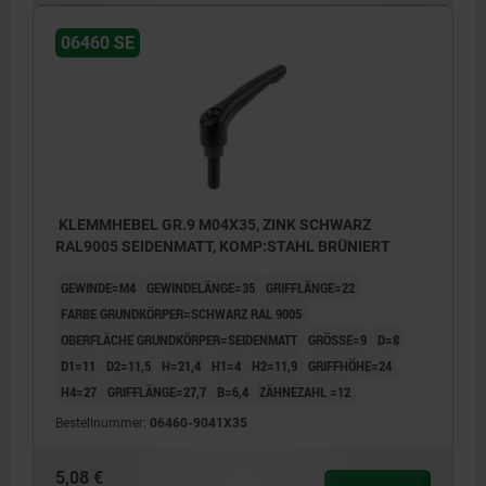
06460 SE
KLEMMHEBEL GR.9 M04X35, ZINK SCHWARZ
RAL9005 SEIDENMATT, KOMP:STAHL BRÜNIERT
GEWINDE=M4
GEWINDELÄNGE=35
GRIFFLÄNGE=22
FARBE GRUNDKÖRPER=SCHWARZ RAL 9005
OBERFLÄCHE GRUNDKÖRPER=SEIDENMATT
GRÖSSE=9
D=8
D1=11
D2=11,5
H=21,4
H1=4
H2=11,9
GRIFFHÖHE=24
H4=27
GRIFFLÄNGE=27,7
B=6,4
ZÄHNEZAHL =12
Bestellnummer:
06460-9041X35
5,08 €