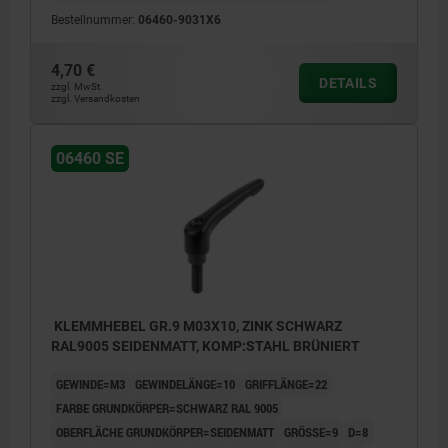
Bestellnummer:
06460-9031X6
1) Kegelkuppe DIN EN ISO 4753
4,70 €
DETAILS
zzgl. MwSt.
zzgl. Versandkosten
06460 SE
KLEMMHEBEL GR.9 M03X10, ZINK SCHWARZ
RAL9005 SEIDENMATT, KOMP:STAHL BRÜNIERT
GEWINDE=M3
GEWINDELÄNGE=10
GRIFFLÄNGE=22
FARBE GRUNDKÖRPER=SCHWARZ RAL 9005
OBERFLÄCHE GRUNDKÖRPER=SEIDENMATT
GRÖSSE=9
D=8