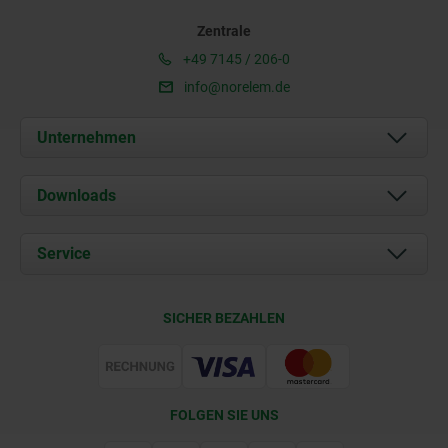
Zentrale
+49 7145 / 206-0
info@norelem.de
Unternehmen
Über uns
Downloads
Aktuelles
Dokumente
Service
Karriere
Kontakt
CAD
SICHER BEZAHLEN
Lieferkonditionen
Web Support
Zertifizierung
FOLGEN SIE UNS