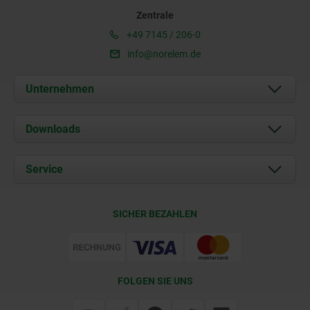
Zentrale
+49 7145 / 206-0
info@norelem.de
Unternehmen
Über uns
Downloads
Aktuelles
Dokumente
Service
Karriere
Kontakt
CAD
SICHER BEZAHLEN
Lieferkonditionen
Web Support
Zertifizierung
FOLGEN SIE UNS