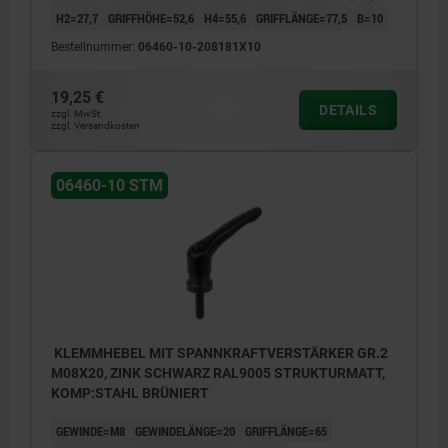
H2=27,7
GRIFFHÖHE=52,6
H4=55,6
GRIFFLÄNGE=77,5
B=10
Bestellnummer:
06460-10-208181X10
19,25 €
1) Kegelkuppe DIN EN ISO 4753
DETAILS
zzgl. MwSt.
zzgl. Versandkosten
06460-10 STM
KLEMMHEBEL MIT SPANNKRAFTVERSTÄRKER GR.2
M08X20, ZINK SCHWARZ RAL9005 STRUKTURMATT,
KOMP:STAHL BRÜNIERT
GEWINDE=M8
GEWINDELÄNGE=20
GRIFFLÄNGE=65