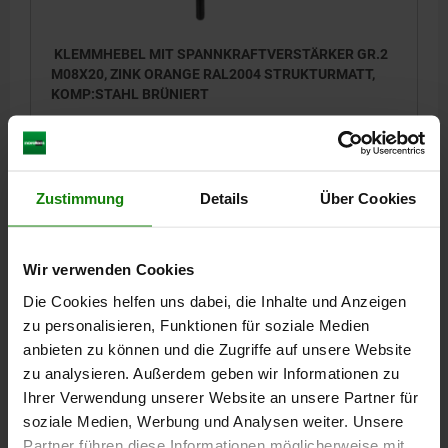
KLEMMHEBEL MIT SPANNKRAFTVERSTÄRKER GR.2
M08X20, ZINK ORANGE RAL2004 STRUKTURMATT,
KOMP:STAHL BRÜNIERT
GEWINDE=M8
GEWINDELÄNGE=20
GRIFFLÄNGE=65
FARBE GRUNDKÖRPER=REINORANGE RAL 2004
OBERFLÄCHE GRUNDKÖRPER=STRUKTURMATT
D2=25
H=38,5
Zustimmung
Details
Über Cookies
H2=27,7
GRIFFHÖHE=52,6
H4=55,6
GRIFFLÄNGE=77,5
B=10
Bestellnummer:
06460-10-208182X20
Wir verwenden Cookies
19,25 €
DETAILS
Die Cookies helfen uns dabei, die Inhalte und Anzeigen
zzgl. MwSt.
zzgl. Versandkosten
zu personalisieren, Funktionen für soziale Medien
anbieten zu können und die Zugriffe auf unsere Website
06460-10 STM
zu analysieren. Außerdem geben wir Informationen zu
Ihrer Verwendung unserer Website an unsere Partner für
soziale Medien, Werbung und Analysen weiter. Unsere
Partner führen diese Informationen möglicherweise mit