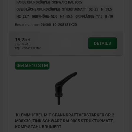
FARBE GRUNDKÖRPER=SCHWARZ RAL 9005
OBERFLÄCHE GRUNDKÖRPER=STRUKTURMATT
D2=25
H=38,5
H2=27,7
GRIFFHÖHE=52,6
H4=55,6
GRIFFLÄNGE=77,5
B=10
Bestellnummer:
06460-10-208181X20
19,25 €
DETAILS
zzgl. MwSt.
zzgl. Versandkosten
06460-10 STM
KLEMMHEBEL MIT SPANNKRAFTVERSTÄRKER GR.2
M08X30, ZINK SCHWARZ RAL9005 STRUKTURMATT,
KOMP:STAHL BRÜNIERT