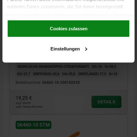
weiteren Daten zusammen, die Sie ihnen bereitgestellt
haben oder die sie im Rahmen Ihrer Nutzung der Dienste
gesammelt haben.
Cookie Richtlinien
KLEMMHEBEL MIT SPANNKRAFTVERSTÄRKER GR.2
Impressum
|
Datenschutz
|
AGB
Cookies zulassen
M08X30, ZINK ORANGE RAL2004 STRUKTURMATT,
KOMP:STAHL BRÜNIERT
Einstellungen
GEWINDE=M8
GEWINDELÄNGE=30
GRIFFLÄNGE=65
FARBE GRUNDKÖRPER=REINORANGE RAL 2004
OBERFLÄCHE GRUNDKÖRPER=STRUKTURMATT
D2=25
H=38,5
H2=27,7
GRIFFHÖHE=52,6
H4=55,6
GRIFFLÄNGE=77,5
B=10
Bestellnummer:
06460-10-208182X30
19,25 €
DETAILS
zzgl. MwSt.
zzgl. Versandkosten
06460-10 STM