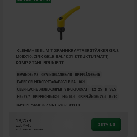
KLEMMHEBEL MIT SPANNKRAFTVERSTÄRKER GR.2
M08X10, ZINK GELB RAL1021 STRUKTURMATT,
KOMP:STAHL BRÜNIERT
GEWINDE=M8
GEWINDELÄNGE=10
GRIFFLÄNGE=65
FARBE GRUNDKÖRPER=RAPSGELB RAL 1021
OBERFLÄCHE GRUNDKÖRPER=STRUKTURMATT
D2=25
H=38,5
H2=27,7
GRIFFHÖHE=52,6
H4=55,6
GRIFFLÄNGE=77,5
B=10
Bestellnummer:
06460-10-208183X10
19,25 €
DETAILS
zzgl. MwSt.
zzgl. Versandkosten