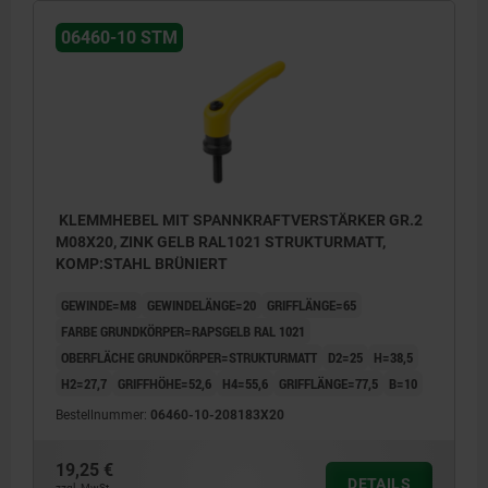
06460-10 STM
KLEMMHEBEL MIT SPANNKRAFTVERSTÄRKER GR.2
M08X20, ZINK GELB RAL1021 STRUKTURMATT,
KOMP:STAHL BRÜNIERT
GEWINDE=M8
GEWINDELÄNGE=20
GRIFFLÄNGE=65
FARBE GRUNDKÖRPER=RAPSGELB RAL 1021
OBERFLÄCHE GRUNDKÖRPER=STRUKTURMATT
D2=25
H=38,5
H2=27,7
GRIFFHÖHE=52,6
H4=55,6
GRIFFLÄNGE=77,5
B=10
Bestellnummer:
06460-10-208183X20
19,25 €
DETAILS
zzgl. MwSt.