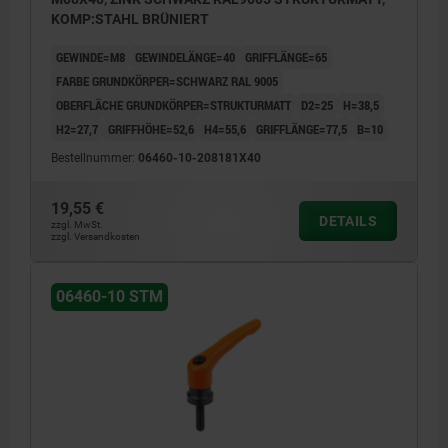
KOMP:STAHL BRÜNIERT
GEWINDE=M8
GEWINDELÄNGE=40
GRIFFLÄNGE=65
FARBE GRUNDKÖRPER=SCHWARZ RAL 9005
OBERFLÄCHE GRUNDKÖRPER=STRUKTURMATT
D2=25
H=38,5
H2=27,7
GRIFFHÖHE=52,6
H4=55,6
GRIFFLÄNGE=77,5
B=10
Bestellnummer:
06460-10-208181X40
19,55 €
DETAILS
zzgl. MwSt.
zzgl. Versandkosten
06460-10 STM