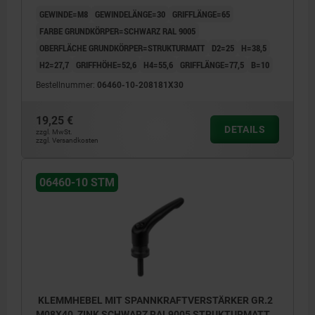
GEWINDE=M8
GEWINDELÄNGE=30
GRIFFLÄNGE=65
FARBE GRUNDKÖRPER=SCHWARZ RAL 9005
OBERFLÄCHE GRUNDKÖRPER=STRUKTURMATT
D2=25
H=38,5
H2=27,7
GRIFFHÖHE=52,6
H4=55,6
GRIFFLÄNGE=77,5
B=10
Bestellnummer:
06460-10-208181X30
19,25 €
DETAILS
zzgl. MwSt.
zzgl. Versandkosten
06460-10 STM
KLEMMHEBEL MIT SPANNKRAFTVERSTÄRKER GR.2
M08X40, ZINK SCHWARZ RAL9005 STRUKTURMATT,