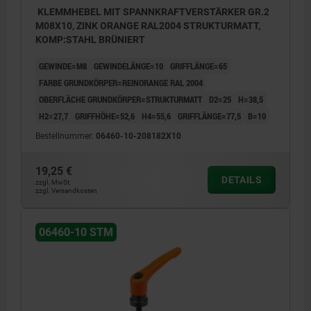
KLEMMHEBEL MIT SPANNKRAFTVERSTÄRKER GR.2
M08X10, ZINK ORANGE RAL2004 STRUKTURMATT,
KOMP:STAHL BRÜNIERT
GEWINDE=M8
GEWINDELÄNGE=10
GRIFFLÄNGE=65
FARBE GRUNDKÖRPER=REINORANGE RAL 2004
OBERFLÄCHE GRUNDKÖRPER=STRUKTURMATT
D2=25
H=38,5
H2=27,7
GRIFFHÖHE=52,6
H4=55,6
GRIFFLÄNGE=77,5
B=10
Bestellnummer:
06460-10-208182X10
19,25 €
DETAILS
zzgl. MwSt.
zzgl. Versandkosten
06460-10 STM