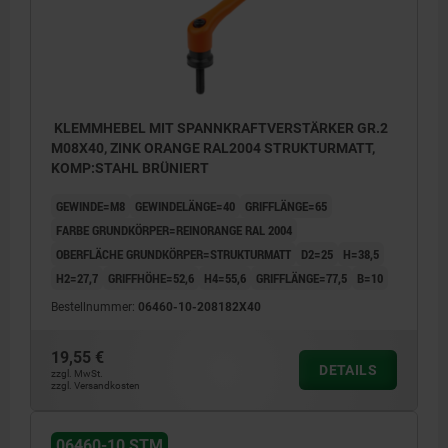
KLEMMHEBEL MIT SPANNKRAFTVERSTÄRKER GR.2
M08X40, ZINK ORANGE RAL2004 STRUKTURMATT,
KOMP:STAHL BRÜNIERT
GEWINDE=M8
GEWINDELÄNGE=40
GRIFFLÄNGE=65
FARBE GRUNDKÖRPER=REINORANGE RAL 2004
OBERFLÄCHE GRUNDKÖRPER=STRUKTURMATT
D2=25
H=38,5
H2=27,7
GRIFFHÖHE=52,6
H4=55,6
GRIFFLÄNGE=77,5
B=10
Bestellnummer:
06460-10-208182X40
19,55 €
DETAILS
zzgl. MwSt.
zzgl. Versandkosten
06460-10 STM