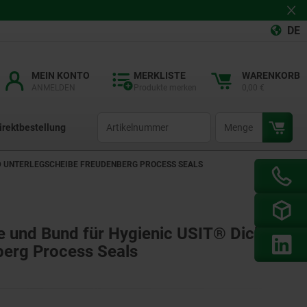
DE
MEIN KONTO
MERKLISTE
WARENKORB
ANMELDEN
Produkte merken
0,00 €
productCode
qty
irektbestellung
ND UNTERLEGSCHEIBE FREUDENBERG PROCESS SEALS
 und Bund für Hygienic USIT® Dicht-
berg Process Seals