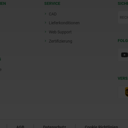
MEN
SERVICE
SICH
CAD
Lieferkonditionen
Web Support
FOLG
Zertifizierung
S
e
VERS
AGB
Datenschutz
Cookie Richtlinien