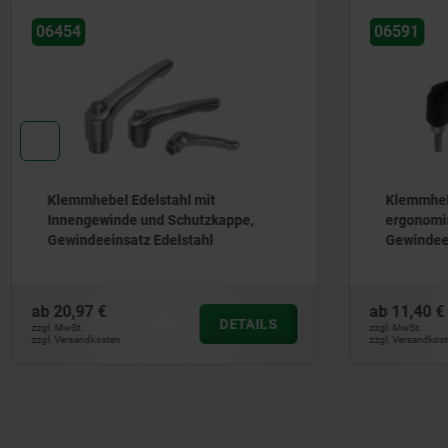
06454
06591
Klemmhebel Edelstahl mit
Klemmheb
Innengewinde und Schutzkappe,
ergonomi
Gewindeeinsatz Edelstahl
Gewindeei
ab
20,97 €
ab
11,40 €
DETAILS
zzgl. MwSt.
zzgl. MwSt.
zzgl. Versandkosten
zzgl. Versandkos