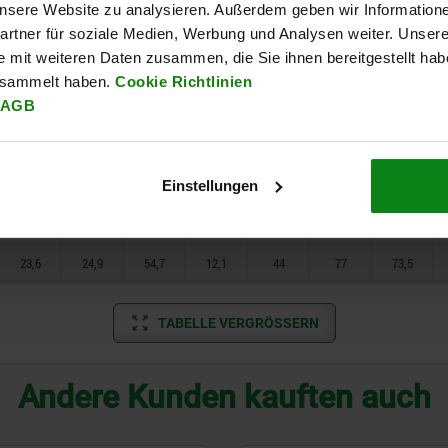
 unsere Website zu analysieren. Außerdem geben wir Information
rtner für soziale Medien, Werbung und Analysen weiter. Unsere
21
21,7
36,7
8,8
27
50,6
47,6
e mit weiteren Daten zusammen, die Sie ihnen bereitgestellt ha
esammelt haben.
Cookie Richtlinien
21
22,1
45,7
10,7
36,8
64,1
61,1
AGB
21
22,1
45,7
10,7
36,8
64,1
61,1
23,6
24,9
54,7
12,1
44
77
73,5
Einstellungen
23,6
24,9
54,7
12,1
44
77
73,5
23,6
24,9
54,7
12,1
44
77
73,5
TABELLE VERGRÖSSERN
Andere Kunden kauften auch