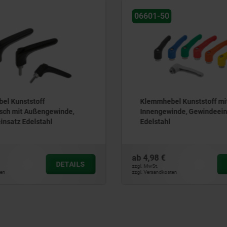
06601-50
el Kunststoff
Klemmhebel Kunststoff mi
sch mit Außengewinde,
Innengewinde, Gewindeein
nsatz Edelstahl
Edelstahl
ab
4,98 €
DETAILS
zzgl. MwSt.
ten
zzgl. Versandkosten