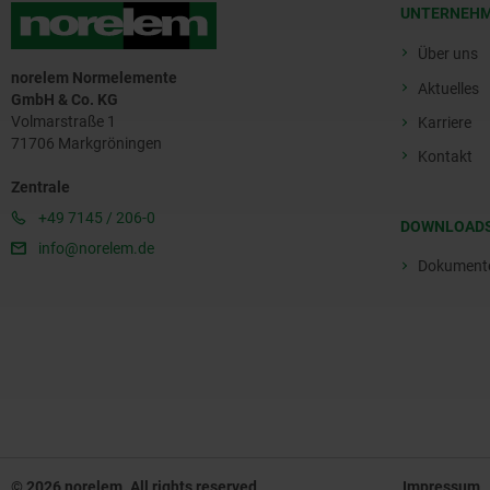
UNTERNEH
Über uns
norelem Normelemente
Aktuelles
GmbH & Co. KG
Volmarstraße 1
Karriere
71706 Markgröningen
Kontakt
Zentrale
+49 7145 / 206-0
DOWNLOAD
info@norelem.de
Dokument
© 2026 norelem. All rights reserved
Impressum