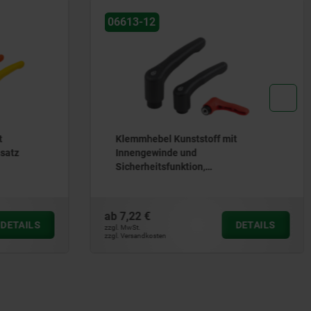
06613-12
t
Klemmhebel Kunststoff mit
satz
Innengewinde und
Sicherheitsfunktion,
Gewindeeinsatz Edelstahl
ab
7,22 €
DETAILS
DETAILS
zzgl. MwSt.
zzgl. Versandkosten