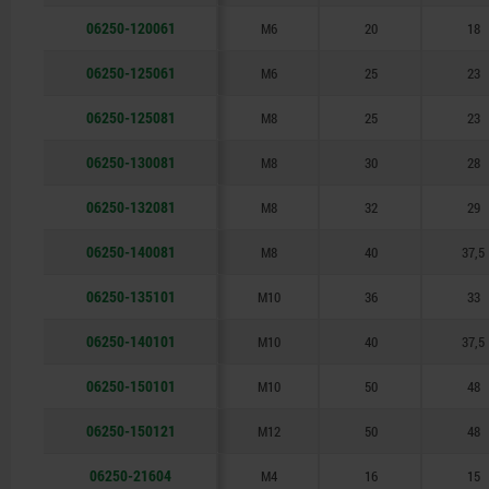
06250-120061
M6
20
18
06250-125061
M6
25
23
06250-125081
M8
25
23
06250-130081
M8
30
28
06250-132081
M8
32
29
06250-140081
M8
40
37,5
06250-135101
M10
36
33
06250-140101
M10
40
37,5
06250-150101
M10
50
48
06250-150121
M12
50
48
06250-21604
M4
16
15