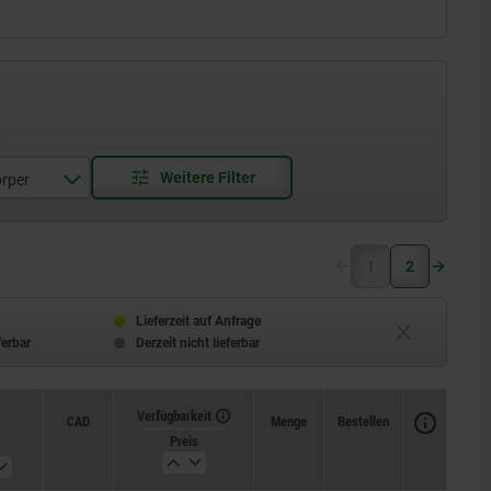
rper
t
1
2
Lieferzeit auf Anfrage
ferbar
Derzeit nicht lieferbar
Verfügbarkeit
CAD
Menge
Bestellen
Preis