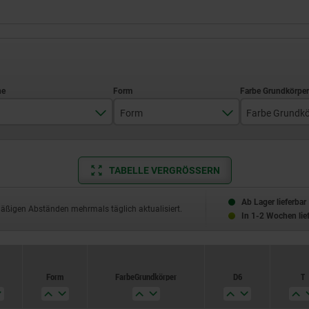
Form
Farbe Grundkö
C
dunkelro
E
schwarz
TABELLE VERGRÖSSERN
15
L
Ab Lager lieferbar
18
mäßigen Abständen mehrmals täglich aktualisiert.
In 1-2 Wochen lie
M
22,5
23
Form
Farbe Grundkörper
D6
T
28