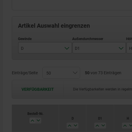
Artikel Auswahl eingrenzen
D
D1
H
16
20
Einträge/Seite
50
von 73 Einträgen
4
25
5
VERFÜGBARKEIT
Die Verfügbarkeiten werden in regel
30
6
32
8
Bestell-Nr.
D
D1
H
36
10
40