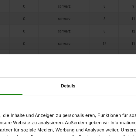
29
C
schwarz
8
9
33
C
schwarz
8
11
34
C
schwarz
8
12
37
C
schwarz
12
11
37,5
C
schwarz
12
14
43
C
schwarz
15
15
46
C
schwarz
15
17
Details
48
C
schwarz
15
19
C
schwarz
18
17
, die Inhalte und Anzeigen zu personalisieren, Funktionen für so
C
schwarz
18
22
 unsere Website zu analysieren. Außerdem geben wir Information
rtner für soziale Medien, Werbung und Analysen weiter. Unsere
C
schwarz
16
17