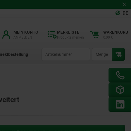
DE
MEIN KONTO
MERKLISTE
WARENKORB
ANMELDEN
Produkte merken
0,00 €
productCode
qty
irektbestellung
eitert