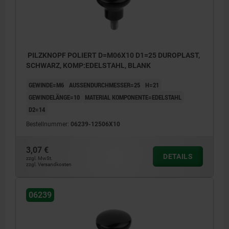
PILZKNOPF POLIERT D=M06X10 D1=25 DUROPLAST,
SCHWARZ, KOMP:EDELSTAHL, BLANK
GEWINDE=M6
AUSSENDURCHMESSER=25
H=21
GEWINDELÄNGE=10
MATERIAL KOMPONENTE=EDELSTAHL
D2=14
Bestellnummer:
06239-12506X10
3,07 €
DETAILS
zzgl. MwSt.
zzgl. Versandkosten
06239