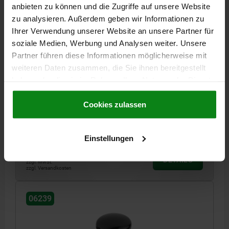
anbieten zu können und die Zugriffe auf unsere Website
zu analysieren. Außerdem geben wir Informationen zu
Ihrer Verwendung unserer Website an unsere Partner für
soziale Medien, Werbung und Analysen weiter. Unsere
Partner führen diese Informationen möglicherweise mit
PILZKNOPF POLIERT D=M06X10 D1=21 DUROPLAST,
weiteren Daten zusammen, die Sie ihnen bereitgestellt
SCHWARZ, KOMP:EDELSTAHL, BLANK
haben oder die sie im Rahmen Ihrer Nutzung der Dienste
GEWINDE=M6
AUSSENDURCHMESSER=21
H=17
gesammelt haben.
Cookie Richtlinien
GEWINDELÄNGE=10
MATERIAL KOMPONENTE=EDELSTAHL
Impressum
|
Datenschutz
|
AGB
Cookies zulassen
D2=12
Bestellnummer:
06239-12106X10
Einstellungen
2,72 €
DETAILS
zzgl. MwSt.
zzgl. Versandkosten
06239