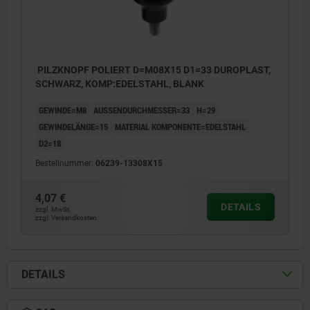
PILZKNOPF POLIERT D=M08X15 D1=33 DUROPLAST,
SCHWARZ, KOMP:EDELSTAHL, BLANK
GEWINDE=M8
AUSSENDURCHMESSER=33
H=29
GEWINDELÄNGE=15
MATERIAL KOMPONENTE=EDELSTAHL
D2=18
Bestellnummer:
06239-13308X15
4,07 €
DETAILS
zzgl. MwSt.
zzgl. Versandkosten
DETAILS