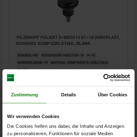
PILZKNOPF POLIERT D=M05X10 D1=18 DUROPLAST,
SCHWARZ, KOMP:EDELSTAHL, BLANK
GEWINDE=M5
AUSSENDURCHMESSER=18
H=15
GEWINDELÄNGE=10
MATERIAL KOMPONENTE=EDELSTAHL
D2=10
Bestellnummer:
06239-11805X10
2,47 €
Zustimmung
Details
Über Cookies
DETAILS
zzgl. MwSt.
zzgl. Versandkosten
Wir verwenden Cookies
06239
Die Cookies helfen uns dabei, die Inhalte und Anzeigen
zu personalisieren, Funktionen für soziale Medien