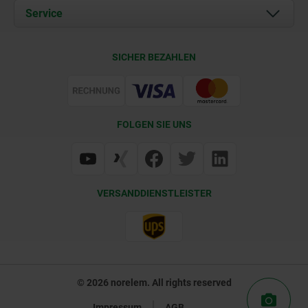
Dokumente
Service
Karriere
Kontakt
CAD
SICHER BEZAHLEN
Lieferkonditionen
Web Support
Zertifizierung
FOLGEN SIE UNS
VERSANDDIENSTLEISTER
© 2026 norelem. All rights reserved
Impressum
AGB