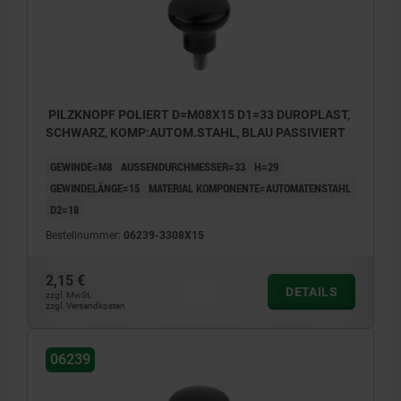
PILZKNOPF POLIERT D=M08X15 D1=33 DUROPLAST,
SCHWARZ, KOMP:AUTOM.STAHL, BLAU PASSIVIERT
GEWINDE=M8
AUSSENDURCHMESSER=33
H=29
GEWINDELÄNGE=15
MATERIAL KOMPONENTE=AUTOMATENSTAHL
D2=18
Bestellnummer:
06239-3308X15
2,15 €
DETAILS
zzgl. MwSt.
zzgl. Versandkosten
06239