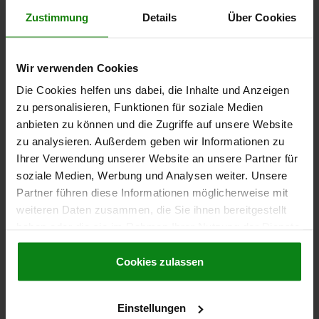
Zustimmung
Details
Über Cookies
1,49 €
DETAILS
zzgl. MwSt.
zzgl. Versandkosten
Wir verwenden Cookies
06181
Die Cookies helfen uns dabei, die Inhalte und Anzeigen
zu personalisieren, Funktionen für soziale Medien
anbieten zu können und die Zugriffe auf unsere Website
zu analysieren. Außerdem geben wir Informationen zu
Ihrer Verwendung unserer Website an unsere Partner für
soziale Medien, Werbung und Analysen weiter. Unsere
Partner führen diese Informationen möglicherweise mit
KREUZGRIFF ÄHNLICH DIN6335 M05X20, D1=25,
weiteren Daten zusammen, die Sie ihnen bereitgestellt
H=16, FORM:L, DUROPLAST SCHWARZ
haben oder die sie im Rahmen Ihrer Nutzung der Dienste
HOCHGLANZPOLIERT, KOMP:EDELSTAHL
gesammelt haben.
Cookie Richtlinien
AUSSENDURCHMESSER=25
HÖHE=16
GEWINDE=M5
Impressum
|
Datenschutz
|
AGB
Cookies zulassen
GEWINDELÄNGE=20
FORM=L
MATERIAL KOMPONENTE=EDELSTAHL
D8=12
H3=8
Einstellungen
Bestellnummer:
06181-52505X20