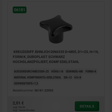
06181
KREUZGRIFF ÄHNLICH DIN6335 D=M05, D1=25, H=16,
FORM:K, DUROPLAST SCHWARZ
HOCHGLANZPOLIERT, KOMP:EDELSTAHL
AUSSENDURCHMESSER=25
HÖHE=16
GEWINDE=M5
FORM=K
MATERIAL KOMPONENTE=EDELSTAHL
D8=12
H3=8
GEWINDETIEFE=7,5
Bestellnummer:
06181-22505
2,01 €
DETAILS
zzgl. MwSt.
Form K: Gewindebuchse
zzgl. Versandkosten