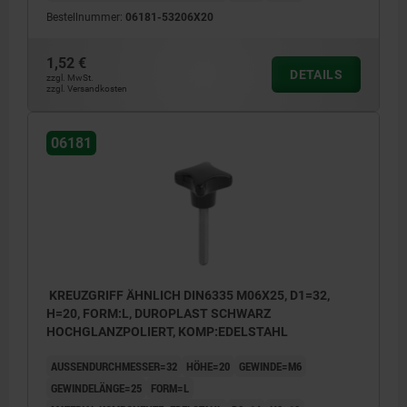
Bestellnummer:
06181-53206X20
1,52 €
DETAILS
zzgl. MwSt.
zzgl. Versandkosten
06181
KREUZGRIFF ÄHNLICH DIN6335 M06X25, D1=32,
H=20, FORM:L, DUROPLAST SCHWARZ
HOCHGLANZPOLIERT, KOMP:EDELSTAHL
AUSSENDURCHMESSER=32
HÖHE=20
GEWINDE=M6
GEWINDELÄNGE=25
FORM=L