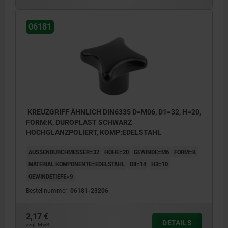
Form L: Außengewinde
06181
KREUZGRIFF ÄHNLICH DIN6335 D=M06, D1=32, H=20,
FORM:K, DUROPLAST SCHWARZ
HOCHGLANZPOLIERT, KOMP:EDELSTAHL
AUSSENDURCHMESSER=32
HÖHE=20
GEWINDE=M6
FORM=K
MATERIAL KOMPONENTE=EDELSTAHL
D8=14
H3=10
GEWINDETIEFE=9
Bestellnummer:
06181-23206
2,17 €
DETAILS
zzgl. MwSt.