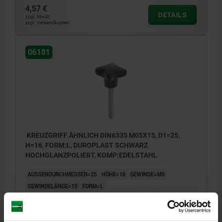
4,57 €
DETAILS
zzgl. MwSt.
zzgl. Versandkosten
06181
KREUZGRIFF ÄHNLICH DIN6335 M05X15, D1=25,
H=16, FORM:L, DUROPLAST SCHWARZ
HOCHGLANZPOLIERT, KOMP:EDELSTAHL
AUSSENDURCHMESSER=25
HÖHE=16
GEWINDE=M5
GEWINDELÄNGE=15
FORM=L
MATERIAL KOMPONENTE=EDELSTAHL
D8=12
H3=8
Bestellnummer:
06181-52505X15