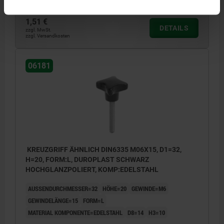
1,51 €
DETAILS
zzgl. MwSt.
zzgl. Versandkosten
06181
KREUZGRIFF ÄHNLICH DIN6335 M06X15, D1=32,
H=20, FORM:L, DUROPLAST SCHWARZ
HOCHGLANZPOLIERT, KOMP:EDELSTAHL
AUSSENDURCHMESSER=32
HÖHE=20
GEWINDE=M6
GEWINDELÄNGE=15
FORM=L
MATERIAL KOMPONENTE=EDELSTAHL
D8=14
H3=10