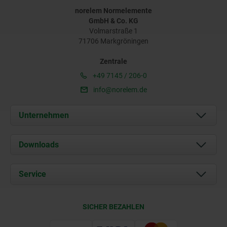
norelem Normelemente
GmbH & Co. KG
Volmarstraße 1
71706 Markgröningen
Zentrale
+49 7145 / 206-0
info@norelem.de
Unternehmen
Über uns
Downloads
Aktuelles
Dokumente
Service
Karriere
Kontakt
CAD
SICHER BEZAHLEN
Lieferkonditionen