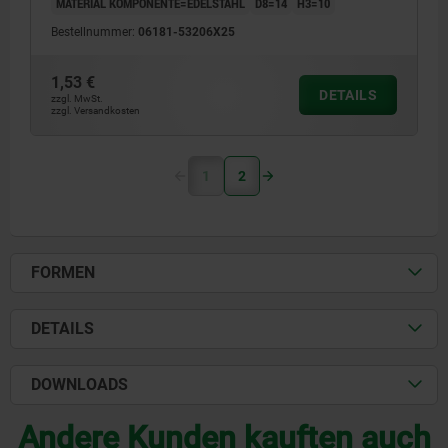
MATERIAL KOMPONENTE=EDELSTAHL
D8=14
H3=10
Bestellnummer:
06181-53206X25
1,53 €
DETAILS
zzgl. MwSt.
zzgl. Versandkosten
1
2
FORMEN
DETAILS
DOWNLOADS
Andere Kunden kauften auch