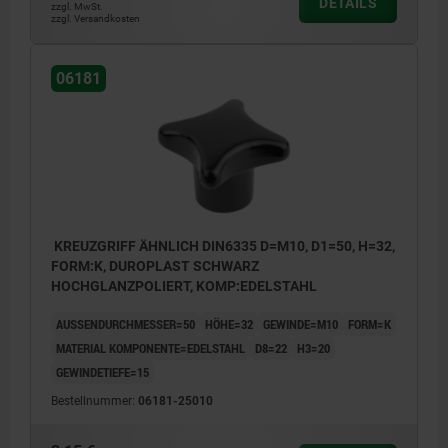
DETAILS
zzgl. MwSt.
zzgl. Versandkosten
06181
KREUZGRIFF ÄHNLICH DIN6335 D=M10, D1=50, H=32,
FORM:K, DUROPLAST SCHWARZ
HOCHGLANZPOLIERT, KOMP:EDELSTAHL
AUSSENDURCHMESSER=50
HÖHE=32
GEWINDE=M10
FORM=K
MATERIAL KOMPONENTE=EDELSTAHL
D8=22
H3=20
GEWINDETIEFE=15
Bestellnummer:
06181-25010