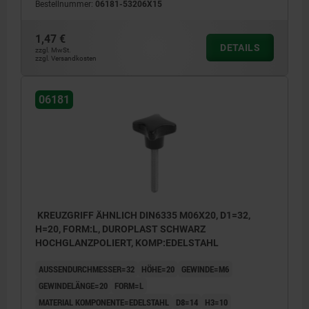
Bestellnummer:
06181-53206X15
1,47 €
DETAILS
zzgl. MwSt.
zzgl. Versandkosten
06181
KREUZGRIFF ÄHNLICH DIN6335 M06X20, D1=32,
H=20, FORM:L, DUROPLAST SCHWARZ
HOCHGLANZPOLIERT, KOMP:EDELSTAHL
AUSSENDURCHMESSER=32
HÖHE=20
GEWINDE=M6
GEWINDELÄNGE=20
FORM=L
MATERIAL KOMPONENTE=EDELSTAHL
D8=14
H3=10