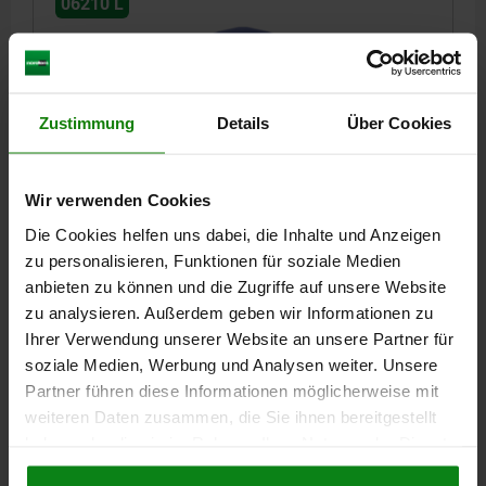
06210 L
Zustimmung
Details
Über Cookies
STERNGRIFF VISUELLDETEKTIERBAR, MIT
Wir verwenden Cookies
VORSTEHENDER BUCHSE M10X30, D1=50, H=50,
FORM:L MIT AUßENGEWINDE, POLYAMID
Die Cookies helfen uns dabei, die Inhalte und Anzeigen
ULTRAMARINBLAU RAL5002, KOMP:EDELSTAHL
zu personalisieren, Funktionen für soziale Medien
HÖHE=50
FORM=L
GEWINDE=M10
AUSSENDURCHMESSER=50
1.4404
anbieten zu können und die Zugriffe auf unsere Website
GEWINDELÄNGE=30
D2=19
H2=32
H3=12
zu analysieren. Außerdem geben wir Informationen zu
Bestellnummer:
06210-13510X30
Ihrer Verwendung unserer Website an unsere Partner für
soziale Medien, Werbung und Analysen weiter. Unsere
8,13 €
Partner führen diese Informationen möglicherweise mit
DETAILS
zzgl. MwSt.
weiteren Daten zusammen, die Sie ihnen bereitgestellt
zzgl. Versandkosten
haben oder die sie im Rahmen Ihrer Nutzung der Dienste
gesammelt haben.
Cookie Richtlinien
06210 L