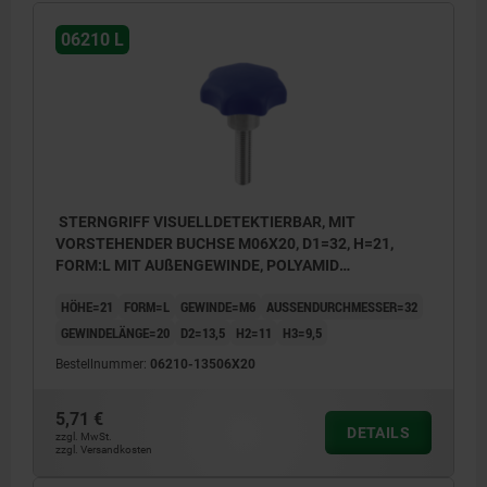
06210 L
STERNGRIFF VISUELLDETEKTIERBAR, MIT
VORSTEHENDER BUCHSE M06X20, D1=32, H=21,
FORM:L MIT AUßENGEWINDE, POLYAMID
ULTRAMARINBLAU RAL5002, KOMP:EDELSTAHL
HÖHE=21
FORM=L
GEWINDE=M6
AUSSENDURCHMESSER=32
1.4404
GEWINDELÄNGE=20
D2=13,5
H2=11
H3=9,5
Bestellnummer:
06210-13506X20
5,71 €
DETAILS
zzgl. MwSt.
zzgl. Versandkosten