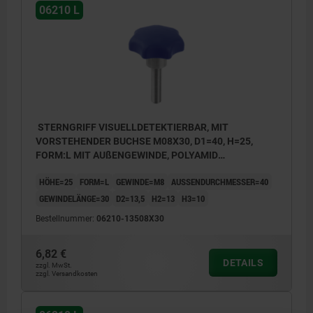
06210 L
STERNGRIFF VISUELLDETEKTIERBAR, MIT
VORSTEHENDER BUCHSE M08X30, D1=40, H=25,
FORM:L MIT AUßENGEWINDE, POLYAMID
ULTRAMARINBLAU RAL5002, KOMP:EDELSTAHL
HÖHE=25
FORM=L
GEWINDE=M8
AUSSENDURCHMESSER=40
1.4404
GEWINDELÄNGE=30
D2=13,5
H2=13
H3=10
Bestellnummer:
06210-13508X30
6,82 €
DETAILS
zzgl. MwSt.
zzgl. Versandkosten