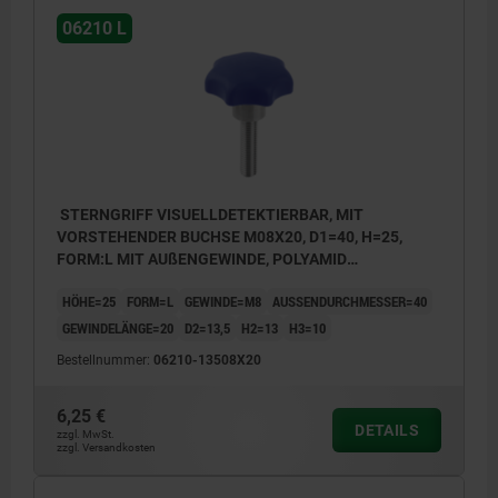
06210 L
STERNGRIFF VISUELLDETEKTIERBAR, MIT
VORSTEHENDER BUCHSE M08X20, D1=40, H=25,
FORM:L MIT AUßENGEWINDE, POLYAMID
ULTRAMARINBLAU RAL5002, KOMP:EDELSTAHL
HÖHE=25
FORM=L
GEWINDE=M8
AUSSENDURCHMESSER=40
1.4404
GEWINDELÄNGE=20
D2=13,5
H2=13
H3=10
Bestellnummer:
06210-13508X20
6,25 €
DETAILS
zzgl. MwSt.
zzgl. Versandkosten