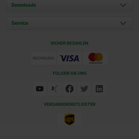
Über uns
Downloads
Aktuelles
Dokumente
Service
Karriere
Kontakt
CAD
SICHER BEZAHLEN
Lieferkonditionen
Web Support
Zertifizierung
FOLGEN SIE UNS
VERSANDDIENSTLEISTER