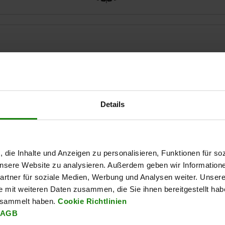
Gewindeart
T
11,5
Innengewinde
6
Details
TABELLE VERGRÖSSERN
Ab Lager lieferbar
mäßigen Abständen mehrmals täglich aktualisiert.
In 1-2 Wochen lie
, die Inhalte und Anzeigen zu personalisieren, Funktionen für so
 unsere Website zu analysieren. Außerdem geben wir Information
rtner für soziale Medien, Werbung und Analysen weiter. Unsere
e mit weiteren Daten zusammen, die Sie ihnen bereitgestellt ha
Gewindeart
T
D2
D3
H
esammelt haben.
Cookie Richtlinien
AGB