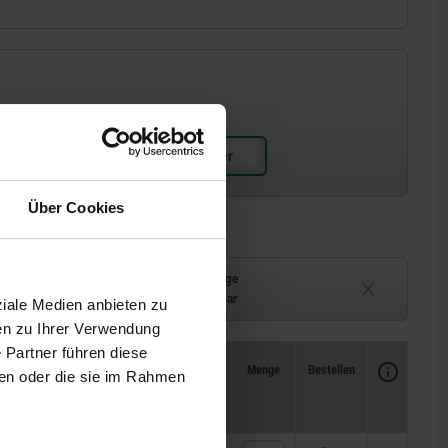
Über Cookies
Lieferzeit auf Anfrage
ferbar
Derzeit nicht lieferbar
ziale Medien anbieten zu
en zu Ihrer Verwendung
 Partner führen diese
Verfügbarkeit
CAD
Menge
Bestellen
ben oder die sie im Rahmen
Preis
1