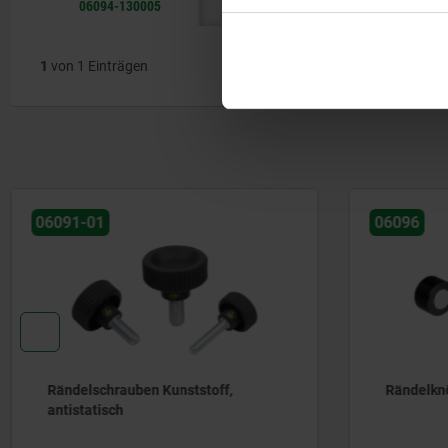
06094-130005
M5
15
11,5
1
von 1 Einträgen
06096
06090
Rändelknöpfe Aluminium
Rändels
und Edel