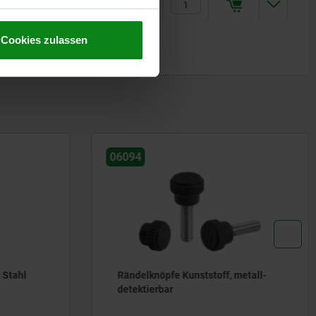
3
4,49 €
Cookies zulassen
06097
 metall-
Rändelknöpfe Duroplast, schwarz