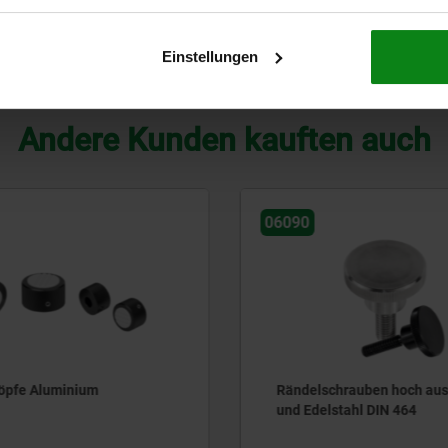
Innengewinde
6
11
13
4,
Einstellungen
TABELLE VERGRÖSSERN
Andere Kunden kauften auch
06094
chrauben hoch aus Stahl
Rändelknöpfe Kunststoff,
stahl DIN 464
detektierbar