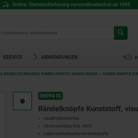
Online: Standardlieferung versandkostenfrei ab 100€
SERVICE
ANWENDUNGEN
D
, RÄNDELSCHRAUBEN, RÄNDELKNÖPFE, RÄNDELRÄDER
RÄNDELKNÖPFE KUN
06094 IG
Rändelknöpfe Kunststoff, visu
visuell-detektierbar
Ultramarinblau RAL 5002
Lebensmittelkonforme Werkstoffe