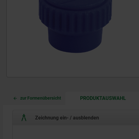
CURR
CURR
PRODUKTAUSWAHL
zur Formenübersicht
TAB:
TAB:
Zeichnung ein- / ausblenden