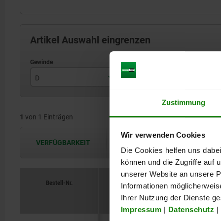
Artikel Auswahl eingrenzen
D
D1
H
M5
15
Zustimmung
1
von 1 Einträgen
Wir verwenden Cookies
VERFÜGBARKEIT
Die Verfügbarkeiten werden in regel
Die Cookies helfen uns dabei
können und die Zugriffe auf
unserer Website an unsere Pa
Bestell-Nr.
Informationen möglicherweis
D
D1
H
Ihrer Nutzung der Dienste g
Impressum
|
Datenschutz
|