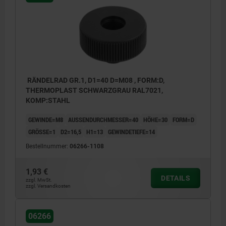
RÄNDELRAD GR.1, D1=40 D=M08 , FORM:D,
THERMOPLAST SCHWARZGRAU RAL7021,
KOMP:STAHL
GEWINDE=M8
AUSSENDURCHMESSER=40
HÖHE=30
FORM=D
GRÖSSE=1
D2=16,5
H1=13
GEWINDETIEFE=14
Bestellnummer:
06266-1108
1,93 €
DETAILS
zzgl. MwSt.
zzgl. Versandkosten
06266