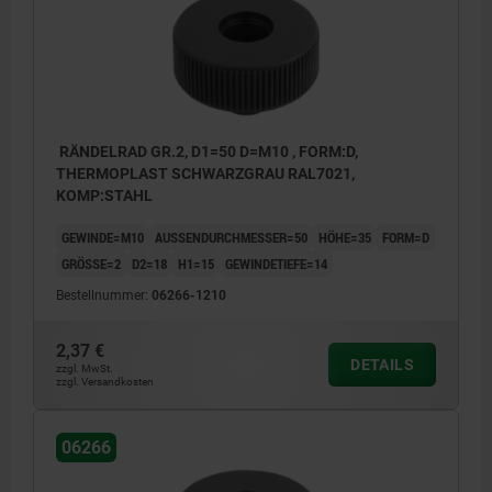
RÄNDELRAD GR.2, D1=50 D=M10 , FORM:D,
THERMOPLAST SCHWARZGRAU RAL7021,
KOMP:STAHL
GEWINDE=M10
AUSSENDURCHMESSER=50
HÖHE=35
FORM=D
GRÖSSE=2
D2=18
H1=15
GEWINDETIEFE=14
Bestellnummer:
06266-1210
2,37 €
DETAILS
zzgl. MwSt.
zzgl. Versandkosten
06266