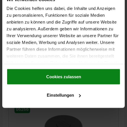
Die Cookies helfen uns dabei, die Inhalte und Anzeigen
zu personalisieren, Funktionen für soziale Medien
anbieten zu können und die Zugriffe auf unsere Website
zu analysieren. Außerdem geben wir Informationen zu
RÄNDELRAD GR.3, D1=63 D=M12 , FORM:D,
Ihrer Verwendung unserer Website an unsere Partner für
THERMOPLAST SCHWARZGRAU RAL7021,
soziale Medien, Werbung und Analysen weiter. Unsere
KOMP:STAHL
Partner führen diese Informationen möglicherweise mit
GEWINDE=M12
AUSSENDURCHMESSER=63
HÖHE=40
FORM=D
weiteren Daten zusammen, die Sie ihnen bereitgestellt
GRÖSSE=3
D2=22
H1=17
GEWINDETIEFE=18
haben oder die sie im Rahmen Ihrer Nutzung der Dienste
gesammelt haben.
Cookie Richtlinien
Bestellnummer:
06266-1312
Impressum
|
Datenschutz
|
AGB
Cookies zulassen
3,09 €
DETAILS
zzgl. MwSt.
zzgl. Versandkosten
Einstellungen
06266