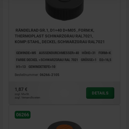
RÄNDELRAD GR.1, D1=40 D=M05 , FORM:K,
THERMOPLAST SCHWARZGRAU RAL7021,
KOMP:STAHL, DECKEL:SCHWARZGRAU RAL7021
GEWINDE=M5
AUSSENDURCHMESSER=40
HÖHE=31
FORM=K
FARBE DECKEL =SCHWARZGRAU RAL 7021
GRÖSSE=1
D2=16,5
H1=13
GEWINDETIEFE=10
Bestellnummer:
06266-2105
1,87 €
DETAILS
zzgl. MwSt.
zzgl. Versandkosten
06266