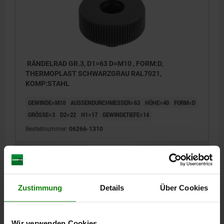
RÄNDELRAD GR.3, D1=63 D=M10 , FORM:D,
THERMOPLAST SCHWARZGRAU RAL7021,
KOMP:STAHL
GEWINDE=M10
AUSSENDURCHMESSER=63
HÖHE=40
FORM=D
GRÖSSE=3
D2=22
H1=17
GEWINDETIEFE=14
Bestellnummer:
06266-1310
2,82 €
DETAILS
zzgl. MwSt.
zzgl. Versandkosten
Zustimmung
Details
Über Cookies
06266
Wir verwenden Cookies