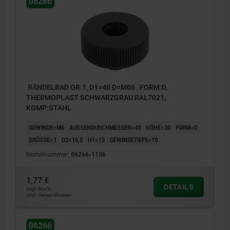
06266
Form E: Passbuchse, ohne Deckel
Form H: Passbuchse, mit Deckel
Form L: Außengewinde
RÄNDELRAD GR.1, D1=40 D=M06 , FORM:D,
THERMOPLAST SCHWARZGRAU RAL7021,
KOMP:STAHL
GEWINDE=M6
AUSSENDURCHMESSER=40
HÖHE=30
FORM=D
GRÖSSE=1
D2=16,5
H1=13
GEWINDETIEFE=10
Bestellnummer:
06266-1106
1,77 €
DETAILS
zzgl. MwSt.
zzgl. Versandkosten
06266