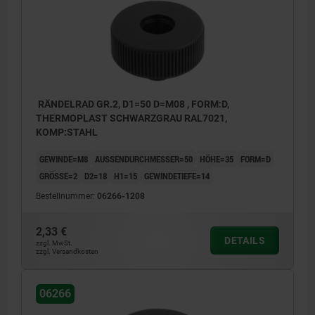
RÄNDELRAD GR.2, D1=50 D=M08 , FORM:D,
THERMOPLAST SCHWARZGRAU RAL7021,
KOMP:STAHL
GEWINDE=M8
AUSSENDURCHMESSER=50
HÖHE=35
FORM=D
GRÖSSE=2
D2=18
H1=15
GEWINDETIEFE=14
Bestellnummer:
06266-1208
2,33 €
DETAILS
zzgl. MwSt.
zzgl. Versandkosten
06266