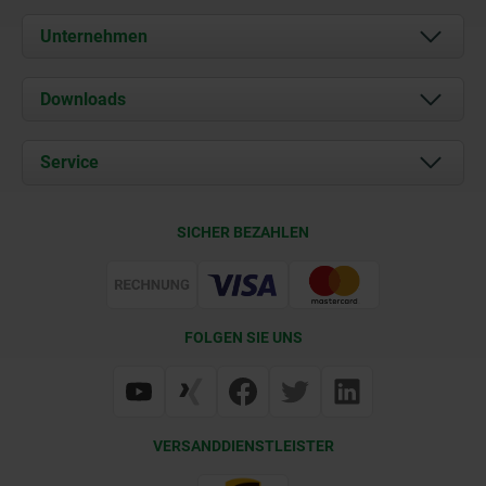
Unternehmen
Über uns
Downloads
Aktuelles
Dokumente
Service
Karriere
Kontakt
CAD
SICHER BEZAHLEN
Lieferkonditionen
Web Support
Zertifizierung
FOLGEN SIE UNS
VERSANDDIENSTLEISTER