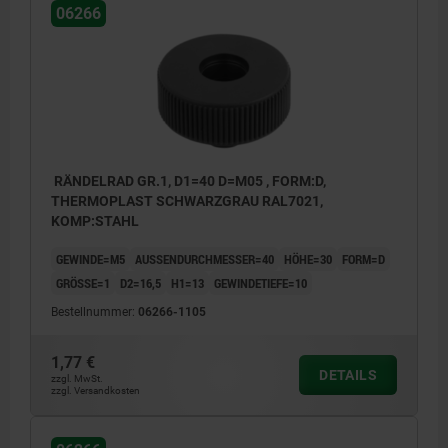
06266
RÄNDELRAD GR.1, D1=40 D=M05 , FORM:D,
THERMOPLAST SCHWARZGRAU RAL7021,
KOMP:STAHL
GEWINDE=M5
AUSSENDURCHMESSER=40
HÖHE=30
FORM=D
GRÖSSE=1
D2=16,5
H1=13
GEWINDETIEFE=10
Bestellnummer:
06266-1105
1,77 €
DETAILS
zzgl. MwSt.
zzgl. Versandkosten
Form D: Gewindebuchse, ohne Deckel
Form K: Gewindebuchse, mit Deckel