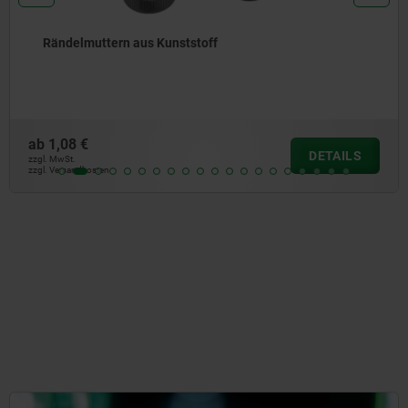
nststoff
Rändelknöpfe für S
ab
0,49 €
DETAILS
zzgl. MwSt.
zzgl. Versandkosten