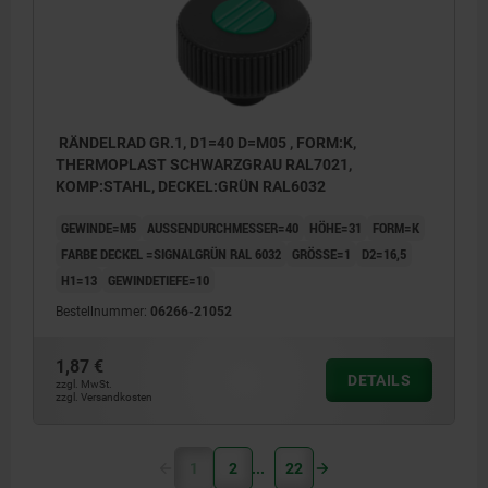
RÄNDELRAD GR.1, D1=40 D=M05 , FORM:K,
THERMOPLAST SCHWARZGRAU RAL7021,
KOMP:STAHL, DECKEL:GRÜN RAL6032
GEWINDE=M5
AUSSENDURCHMESSER=40
HÖHE=31
FORM=K
FARBE DECKEL =SIGNALGRÜN RAL 6032
GRÖSSE=1
D2=16,5
H1=13
GEWINDETIEFE=10
Bestellnummer:
06266-21052
1,87 €
DETAILS
zzgl. MwSt.
zzgl. Versandkosten
1
2
22