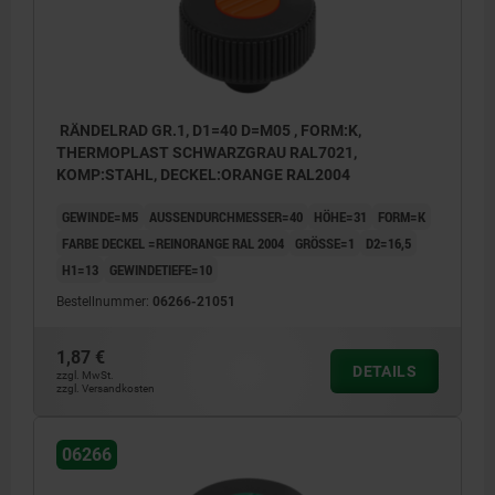
RÄNDELRAD GR.1, D1=40 D=M05 , FORM:K,
THERMOPLAST SCHWARZGRAU RAL7021,
KOMP:STAHL, DECKEL:ORANGE RAL2004
GEWINDE=M5
AUSSENDURCHMESSER=40
HÖHE=31
FORM=K
FARBE DECKEL =REINORANGE RAL 2004
GRÖSSE=1
D2=16,5
H1=13
GEWINDETIEFE=10
Bestellnummer:
06266-21051
1,87 €
DETAILS
zzgl. MwSt.
zzgl. Versandkosten
06266