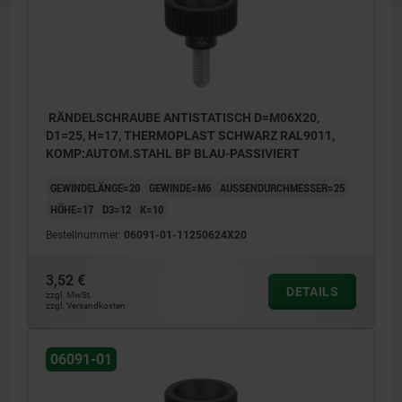
RÄNDELSCHRAUBE ANTISTATISCH D=M06X20,
D1=25, H=17, THERMOPLAST SCHWARZ RAL9011,
KOMP:AUTOM.STAHL BP BLAU-PASSIVIERT
GEWINDELÄNGE=20
GEWINDE=M6
AUSSENDURCHMESSER=25
HÖHE=17
D3=12
K=10
Bestellnummer:
06091-01-11250624X20
3,52 €
DETAILS
zzgl. MwSt.
zzgl. Versandkosten
06091-01