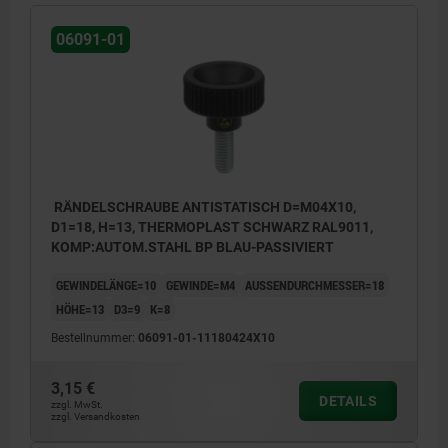
06091-01
RÄNDELSCHRAUBE ANTISTATISCH D=M04X10,
D1=18, H=13, THERMOPLAST SCHWARZ RAL9011,
KOMP:AUTOM.STAHL BP BLAU-PASSIVIERT
GEWINDELÄNGE=10
GEWINDE=M4
AUSSENDURCHMESSER=18
HÖHE=13
D3=9
K=8
Bestellnummer:
06091-01-11180424X10
3,15 €
DETAILS
zzgl. MwSt.
zzgl. Versandkosten