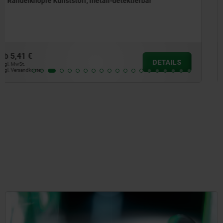
Rändelmuttern aus Stahl und Edelstahl DIN 6303
ab
1,22 €
DETAILS
zzgl. MwSt.
zzgl. Versandkosten