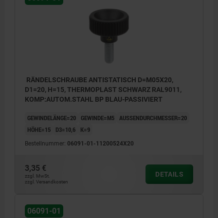
RÄNDELSCHRAUBE ANTISTATISCH D=M05X20,
D1=20, H=15, THERMOPLAST SCHWARZ RAL9011,
KOMP:AUTOM.STAHL BP BLAU-PASSIVIERT
GEWINDELÄNGE=20
GEWINDE=M5
AUSSENDURCHMESSER=20
HÖHE=15
D3=10,6
K=9
Bestellnummer:
06091-01-11200524X20
3,35 €
DETAILS
zzgl. MwSt.
zzgl. Versandkosten
06091-01