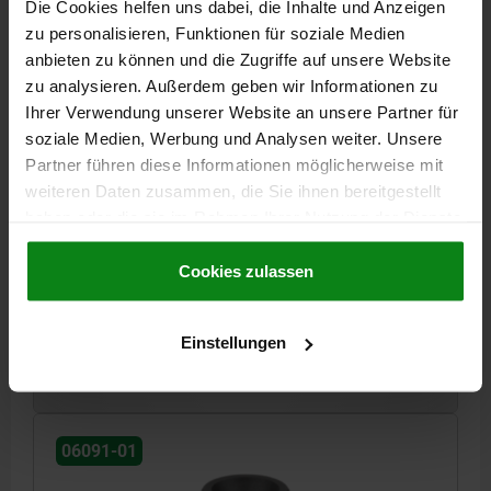
Die Cookies helfen uns dabei, die Inhalte und Anzeigen
zu personalisieren, Funktionen für soziale Medien
anbieten zu können und die Zugriffe auf unsere Website
zu analysieren. Außerdem geben wir Informationen zu
Ihrer Verwendung unserer Website an unsere Partner für
soziale Medien, Werbung und Analysen weiter. Unsere
RÄNDELSCHRAUBE ANTISTATISCH D=M06X15,
Partner führen diese Informationen möglicherweise mit
D1=25, H=17, THERMOPLAST SCHWARZ RAL9011,
weiteren Daten zusammen, die Sie ihnen bereitgestellt
KOMP:AUTOM.STAHL BP BLAU-PASSIVIERT
haben oder die sie im Rahmen Ihrer Nutzung der Dienste
GEWINDELÄNGE=15
GEWINDE=M6
AUSSENDURCHMESSER=25
gesammelt haben.
Cookie Richtlinien
HÖHE=17
D3=12
K=10
Impressum
|
Datenschutz
|
AGB
Cookies zulassen
Bestellnummer:
06091-01-11250624X15
Einstellungen
3,41 €
DETAILS
zzgl. MwSt.
zzgl. Versandkosten
06091-01