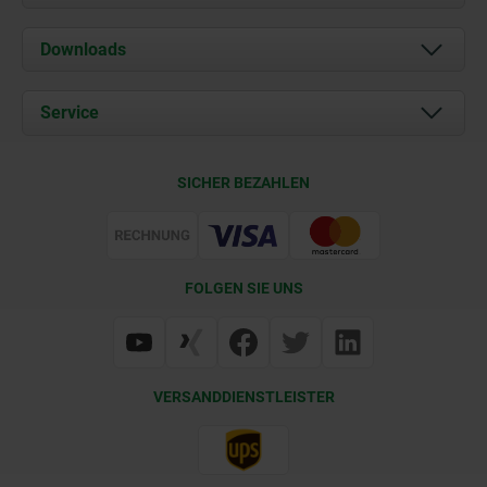
Über uns
Downloads
Aktuelles
Dokumente
Service
Karriere
Kontakt
CAD
SICHER BEZAHLEN
Lieferkonditionen
Web Support
Zertifizierung
FOLGEN SIE UNS
VERSANDDIENSTLEISTER