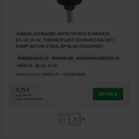
RÄNDELSCHRAUBE ANTISTATISCH D=M08X20,
D1=32, H=22, THERMOPLAST SCHWARZ RAL9011,
KOMP:AUTOM.STAHL BP BLAU-PASSIVIERT
GEWINDELÄNGE=20
GEWINDE=M8
AUSSENDURCHMESSER=32
HÖHE=22
D3=14
K=13
Bestellnummer:
06091-01-11320824X20
3,79 €
DETAILS
zzgl. MwSt.
zzgl. Versandkosten
1
2