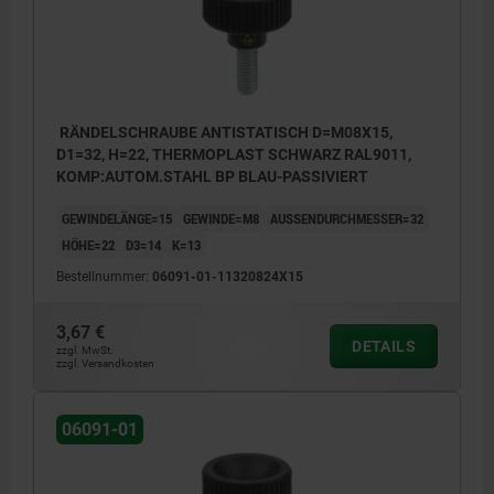
RÄNDELSCHRAUBE ANTISTATISCH D=M08X15,
D1=32, H=22, THERMOPLAST SCHWARZ RAL9011,
KOMP:AUTOM.STAHL BP BLAU-PASSIVIERT
GEWINDELÄNGE=15
GEWINDE=M8
AUSSENDURCHMESSER=32
HÖHE=22
D3=14
K=13
Bestellnummer:
06091-01-11320824X15
3,67 €
DETAILS
zzgl. MwSt.
zzgl. Versandkosten
06091-01