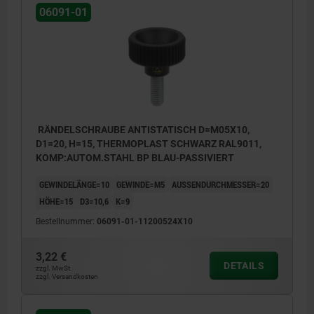
06091-01
RÄNDELSCHRAUBE ANTISTATISCH D=M05X10,
D1=20, H=15, THERMOPLAST SCHWARZ RAL9011,
KOMP:AUTOM.STAHL BP BLAU-PASSIVIERT
GEWINDELÄNGE=10
GEWINDE=M5
AUSSENDURCHMESSER=20
HÖHE=15
D3=10,6
K=9
Bestellnummer:
06091-01-11200524X10
3,22 €
DETAILS
zzgl. MwSt.
zzgl. Versandkosten