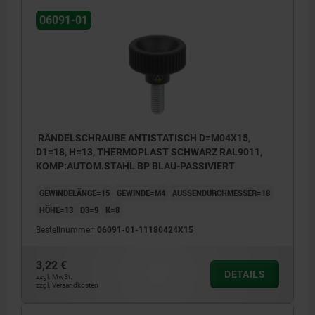
06091-01
RÄNDELSCHRAUBE ANTISTATISCH D=M04X15,
D1=18, H=13, THERMOPLAST SCHWARZ RAL9011,
KOMP:AUTOM.STAHL BP BLAU-PASSIVIERT
GEWINDELÄNGE=15
GEWINDE=M4
AUSSENDURCHMESSER=18
HÖHE=13
D3=9
K=8
Bestellnummer:
06091-01-11180424X15
3,22 €
DETAILS
zzgl. MwSt.
zzgl. Versandkosten