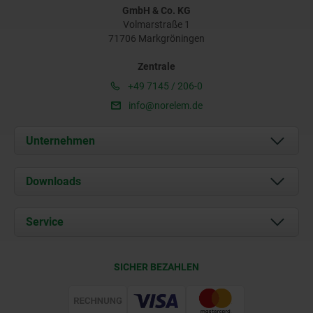
GmbH & Co. KG
Volmarstraße 1
71706 Markgröningen
Zentrale
+49 7145 / 206-0
info@norelem.de
Unternehmen
Über uns
Downloads
Aktuelles
Dokumente
Service
Karriere
Kontakt
CAD
SICHER BEZAHLEN
Lieferkonditionen
Web Support