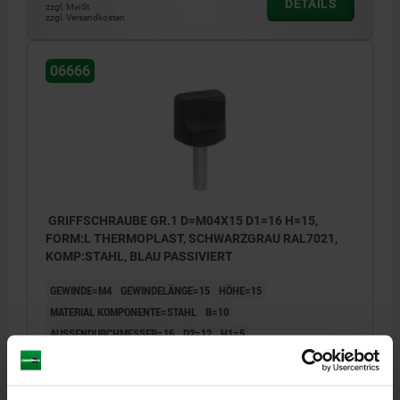
DETAILS
zzgl. MwSt.
zzgl. Versandkosten
06666
GRIFFSCHRAUBE GR.1 D=M04X15 D1=16 H=15,
FORM:L THERMOPLAST, SCHWARZGRAU RAL7021,
KOMP:STAHL, BLAU PASSIVIERT
GEWINDE=M4
GEWINDELÄNGE=15
HÖHE=15
MATERIAL KOMPONENTE=STAHL
B=10
AUSSENDURCHMESSER=16
D2=12
H1=5
Bestellnummer:
06666-104X15