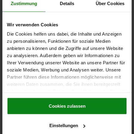
1,40 €
Zustimmung
Details
Über Cookies
DETAILS
zzgl. MwSt.
zzgl. Versandkosten
Wir verwenden Cookies
06666
Die Cookies helfen uns dabei, die Inhalte und Anzeigen
zu personalisieren, Funktionen für soziale Medien
anbieten zu können und die Zugriffe auf unsere Website
zu analysieren. Außerdem geben wir Informationen zu
Ihrer Verwendung unserer Website an unsere Partner für
soziale Medien, Werbung und Analysen weiter. Unsere
Partner führen diese Informationen möglicherweise mit
GRIFFSCHRAUBE GR.1 D=M04X20 D1=16 H=15,
FORM:L THERMOPLAST, SCHWARZGRAU RAL7021,
weiteren Daten zusammen, die Sie ihnen bereitgestellt
KOMP:STAHL, BLAU PASSIVIERT
haben oder die sie im Rahmen Ihrer Nutzung der Dienste
gesammelt haben.
Cookie Richtlinien
GEWINDE=M4
GEWINDELÄNGE=20
HÖHE=15
Impressum
|
Datenschutz
|
AGB
Cookies zulassen
MATERIAL KOMPONENTE=STAHL
B=10
AUSSENDURCHMESSER=16
D2=12
H1=5
Bestellnummer:
06666-104X20
Einstellungen