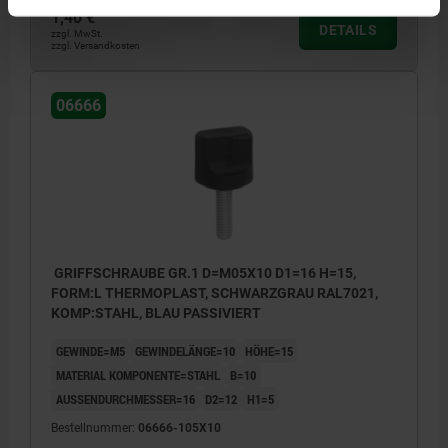
1,40 €
DETAILS
zzgl. MwSt.
zzgl. Versandkosten
06666
GRIFFSCHRAUBE GR.1 D=M05X10 D1=16 H=15,
FORM:L THERMOPLAST, SCHWARZGRAU RAL7021,
KOMP:STAHL, BLAU PASSIVIERT
GEWINDE=M5
GEWINDELÄNGE=10
HÖHE=15
MATERIAL KOMPONENTE=STAHL
B=10
AUSSENDURCHMESSER=16
D2=12
H1=5
Bestellnummer:
06666-105X10