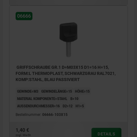
06666
GRIFFSCHRAUBE GR.1 D=M03X15 D1=16 H=15,
FORM:L THERMOPLAST, SCHWARZGRAU RAL7021,
KOMP:STAHL, BLAU PASSIVIERT
GEWINDE=M3
GEWINDELÄNGE=15
HÖHE=15
MATERIAL KOMPONENTE=STAHL
B=10
AUSSENDURCHMESSER=16
D2=12
H1=5
Bestellnummer:
06666-103X15
1,40 €
DETAILS
zzgl. MwSt.