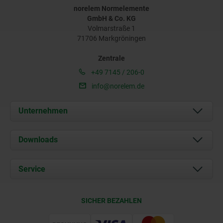
norelem Normelemente
GmbH & Co. KG
Volmarstraße 1
71706 Markgröningen
Zentrale
+49 7145 / 206-0
info@norelem.de
Unternehmen
Über uns
Downloads
Aktuelles
Dokumente
Service
Karriere
Kontakt
CAD
SICHER BEZAHLEN
Lieferkonditionen