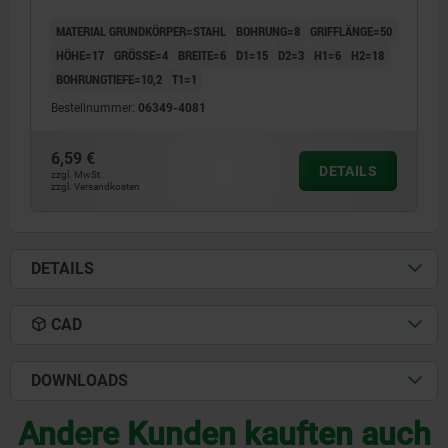
MATERIAL GRUNDKÖRPER=STAHL
BOHRUNG=8
GRIFFLÄNGE=50
HÖHE=17
GRÖSSE=4
BREITE=6
D1=15
D2=3
H1=6
H2=18
BOHRUNGTIEFE=10,2
T1=1
Bestellnummer:
06349-4081
6,59 €
DETAILS
zzgl. MwSt.
zzgl. Versandkosten
DETAILS
CAD
DOWNLOADS
Andere Kunden kauften auch