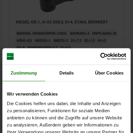
RIEGEL GR.1, A=25 3X8,5, D=4, STAHL BRÜNIERT
MATERIAL GRUNDKÖRPER=STAHL
BOHRUNG=4
GRIFFLÄNGE=25
HÖHE=8,5
GRÖSSE=1
BREITE=3
D1=7,5
D2=1,5
H1=3
H2=9
BOHRUNGTIEFE=5,5
T1=0,5
Bestellnummer:
06349-1041
4,75 €
Zustimmung
Details
Über Cookies
DETAILS
zzgl. MwSt.
zzgl. Versandkosten
Wir verwenden Cookies
06349
Die Cookies helfen uns dabei, die Inhalte und Anzeigen
zu personalisieren, Funktionen für soziale Medien
anbieten zu können und die Zugriffe auf unsere Website
zu analysieren. Außerdem geben wir Informationen zu
Ihrer Verwendung unserer Website an unsere Partner für