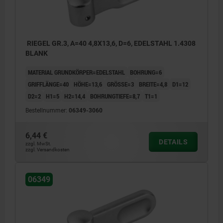
RIEGEL GR.3, A=40 4,8X13,6, D=6, EDELSTAHL 1.4308
BLANK
MATERIAL GRUNDKÖRPER=EDELSTAHL
BOHRUNG=6
GRIFFLÄNGE=40
HÖHE=13,6
GRÖSSE=3
BREITE=4,8
D1=12
D2=2
H1=5
H2=14,4
BOHRUNGTIEFE=8,7
T1=1
Bestellnummer:
06349-3060
6,44 €
DETAILS
zzgl. MwSt.
zzgl. Versandkosten
06349