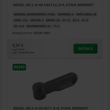
RIEGEL GR.3, A=40 4,8X13,6, D=6, STAHL BRÜNIERT
MATERIAL GRUNDKÖRPER=STAHL
BOHRUNG=6
GRIFFLÄNGE=40
HÖHE=13,6
GRÖSSE=3
BREITE=4,8
D1=12
D2=2
H1=5
H2=14,4
BOHRUNGTIEFE=8,7
T1=1
Bestellnummer:
06349-3061
5,37 €
DETAILS
zzgl. MwSt.
zzgl. Versandkosten
06349
RIEGEL GR.4, A=50 6X17, D=8, STAHL BRÜNIERT