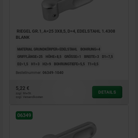
RIEGEL GR.1, A=25 3X8,5, D=4, EDELSTAHL 1.4308
BLANK
MATERIAL GRUNDKÖRPER=EDELSTAHL
BOHRUNG=4
GRIFFLÄNGE=25
HÖHE=8,5
GRÖSSE=1
BREITE=3
D1=7,5
D2=1,5
H1=3
H2=9
BOHRUNGTIEFE=5,5
T1=0,5
Bestellnummer:
06349-1040
5,22 €
DETAILS
zzgl. MwSt.
zzgl. Versandkosten
06349