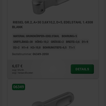
RIEGEL GR.2, A=30 3,6X10,2, D=5, EDELSTAHL 1.4308
BLANK
MATERIAL GRUNDKÖRPER=EDELSTAHL
BOHRUNG=5
GRIFFLÄNGE=30
HÖHE=10,2
GRÖSSE=2
BREITE=3,6
D1=9
D2=2
H1=4
H2=10,8
BOHRUNGTIEFE=6,5
T1=1
Bestellnummer:
06349-2050
6,07 €
DETAILS
zzgl. MwSt.
zzgl. Versandkosten
06349