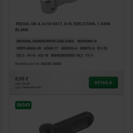
RIEGEL GR.4, A=50 6X17, D=8, EDELSTAHL 1.4308
BLANK
MATERIAL GRUNDKÖRPER=EDELSTAHL
BOHRUNG=8
GRIFFLÄNGE=50
HÖHE=17
GRÖSSE=4
BREITE=6
D1=15
D2=3
H1=6
H2=18
BOHRUNGTIEFE=10,2
T1=1
Bestellnummer:
06349-4080
8,05 €
DETAILS
zzgl. MwSt.
zzgl. Versandkosten
06349