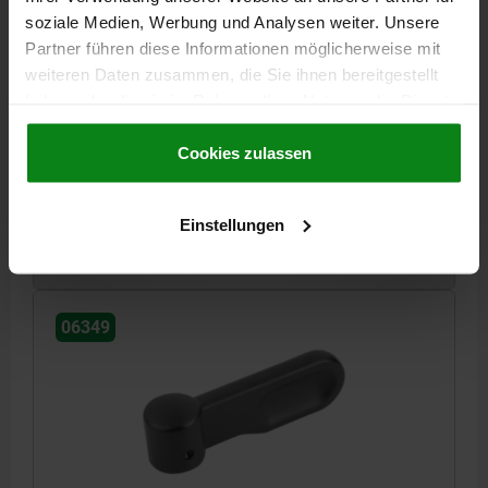
soziale Medien, Werbung und Analysen weiter. Unsere
Partner führen diese Informationen möglicherweise mit
RIEGEL GR.2, A=30 3,6X10,2, D=5, STAHL BRÜNIERT
weiteren Daten zusammen, die Sie ihnen bereitgestellt
MATERIAL GRUNDKÖRPER=STAHL
BOHRUNG=5
GRIFFLÄNGE=30
haben oder die sie im Rahmen Ihrer Nutzung der Dienste
HÖHE=10,2
GRÖSSE=2
BREITE=3,6
D1=9
D2=2
H1=4
gesammelt haben.
Cookie Richtlinien
H2=10,8
BOHRUNGTIEFE=6,5
T1=1
Impressum
|
Datenschutz
|
AGB
Cookies zulassen
Bestellnummer:
06349-2051
Einstellungen
5,03 €
DETAILS
zzgl. MwSt.
zzgl. Versandkosten
06349