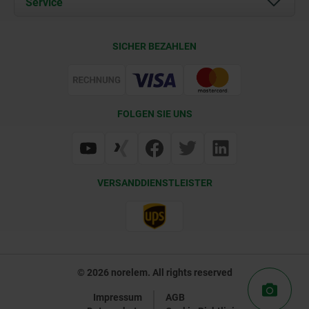
Service
Karriere
Kontakt
CAD
SICHER BEZAHLEN
Lieferkonditionen
Web Support
Zertifizierung
FOLGEN SIE UNS
VERSANDDIENSTLEISTER
© 2026 norelem. All rights reserved
Impressum
AGB