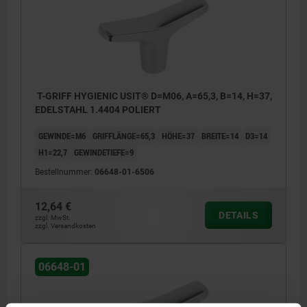
T-GRIFF HYGIENIC USIT® D=M06, A=65,3, B=14, H=37,
EDELSTAHL 1.4404 POLIERT
GEWINDE=M6
GRIFFLÄNGE=65,3
HÖHE=37
BREITE=14
D3=14
H1=22,7
GEWINDETIEFE=9
Bestellnummer:
06648-01-6506
12,64 €
DETAILS
zzgl. MwSt.
zzgl. Versandkosten
06648-01