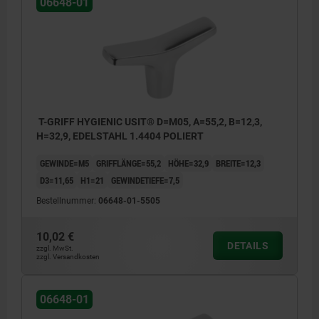
06648-01
T-GRIFF HYGIENIC USIT® D=M05, A=55,2, B=12,3,
H=32,9, EDELSTAHL 1.4404 POLIERT
GEWINDE=M5
GRIFFLÄNGE=55,2
HÖHE=32,9
BREITE=12,3
D3=11,65
H1=21
GEWINDETIEFE=7,5
Bestellnummer:
06648-01-5505
10,02 €
DETAILS
zzgl. MwSt.
zzgl. Versandkosten
06648-01