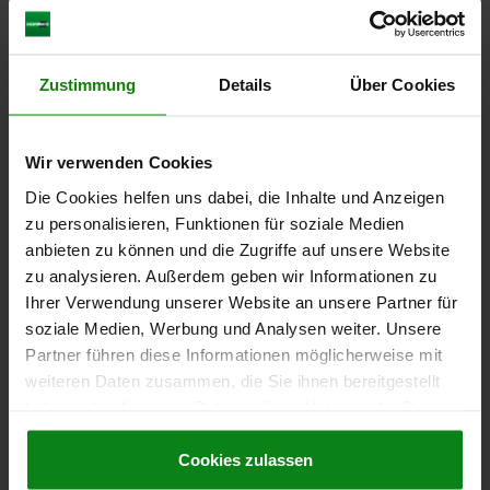
Zustimmung
Details
Über Cookies
T-GRIFF HYGIENIC USIT® D=M08, A=75,3, B=17,7,
H=41,2, EDELSTAHL 1.4404 POLIERT
Wir verwenden Cookies
GEWINDE=M8
GRIFFLÄNGE=75,3
HÖHE=41,2
BREITE=17,7
Die Cookies helfen uns dabei, die Inhalte und Anzeigen
D3=17,8
H1=24,9
GEWINDETIEFE=12
zu personalisieren, Funktionen für soziale Medien
Bestellnummer:
06648-01-7508
anbieten zu können und die Zugriffe auf unsere Website
zu analysieren. Außerdem geben wir Informationen zu
17,40 €
Ihrer Verwendung unserer Website an unsere Partner für
DETAILS
zzgl. MwSt.
soziale Medien, Werbung und Analysen weiter. Unsere
zzgl. Versandkosten
Partner führen diese Informationen möglicherweise mit
weiteren Daten zusammen, die Sie ihnen bereitgestellt
haben oder die sie im Rahmen Ihrer Nutzung der Dienste
DETAILS
gesammelt haben.
Cookie Richtlinien
Impressum
|
Datenschutz
|
AGB
Cookies zulassen
CAD