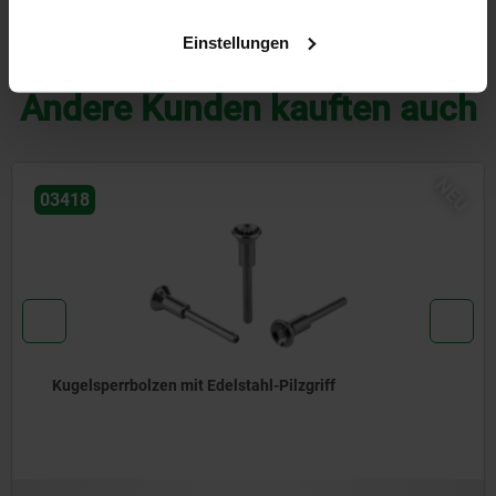
Einstellungen
DOWNLOADS
Andere Kunden kauften auch
NEU
03418
Kugelsperrbolzen mit Edelstahl-Pilzgriff