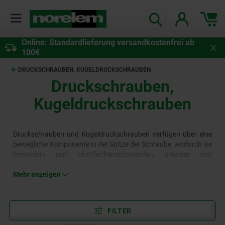
Online: Standardlieferung versandkostenfrei ab
100€
DRUCKSCHRAUBEN, KUGELDRUCKSCHRAUBEN
Druckschrauben,
Kugeldruckschrauben
Druckschrauben und Kugeldruckschrauben verfügen über eine
bewegliche Komponente in der Spitze der Schraube, wodurch sie
besonders zum oberflächenschonenden, präzisen und
punktgenauen Klemmen, Spannen oder Stützen, auch bei
nichtparallelen Flächen geeignet sind. Das norelem Sortiment
Mehr anzeigen
bietet diverse Druck- und Kugeldruckschrauben in
verschiedenen Ausführungen und Gewindegrößen für eine
Vielzahl von Anwendungen im Anlagen- und
FILTER
Maschinenbau.
Mehr erfahren