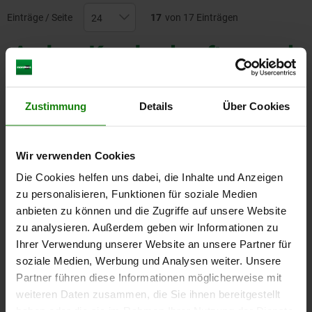
Einträge / Seite
17
von 17 Einträgen
Andere Kunden kauften auch
Zustimmung
Details
Über Cookies
06289-12
Wir verwenden Cookies
Die Cookies helfen uns dabei, die Inhalte und Anzeigen
zu personalisieren, Funktionen für soziale Medien
anbieten zu können und die Zugriffe auf unsere Website
zu analysieren. Außerdem geben wir Informationen zu
Speichenhandräder aus Edelstahlblech, mit
Zylindergriff drehbar
Ihrer Verwendung unserer Website an unsere Partner für
soziale Medien, Werbung und Analysen weiter. Unsere
Partner führen diese Informationen möglicherweise mit
weiteren Daten zusammen, die Sie ihnen bereitgestellt
ab
44,14 €
haben oder die sie im Rahmen Ihrer Nutzung der Dienste