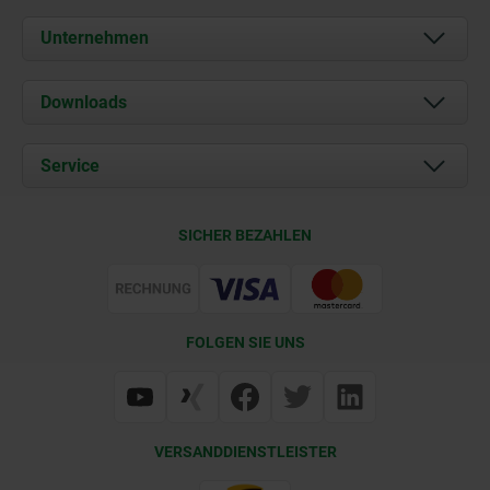
Unternehmen
Über uns
Downloads
Aktuelles
Dokumente
Service
Karriere
Kontakt
CAD
SICHER BEZAHLEN
Lieferkonditionen
Web Support
Zertifizierung
FOLGEN SIE UNS
VERSANDDIENSTLEISTER