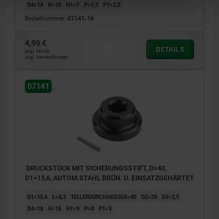
D4=14
H=15
H1=7
P=7,5
P1=2,5
Bestellnummer:
07141-16
4,99 €
DETAILS
zzgl. MwSt.
zzgl. Versandkosten
07141
DRUCKSTÜCK MIT SICHERUNGSSTIFT, D=40,
D1=15,6, AUTOM.STAHL BRÜN. U. EINSATZGEHÄRTET
D1=15,6
L=8,3
TELLERDURCHMESSER=40
D2=28
D3=2,5
D4=18
H=16
H1=9
P=8
P1=3