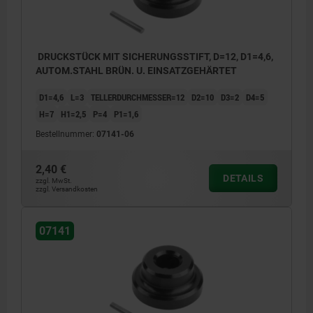
DRUCKSTÜCK MIT SICHERUNGSSTIFT, D=12, D1=4,6,
AUTOM.STAHL BRÜN. U. EINSATZGEHÄRTET
D1=4,6
L=3
TELLERDURCHMESSER=12
D2=10
D3=2
D4=5
H=7
H1=2,5
P=4
P1=1,6
Bestellnummer:
07141-06
2,40 €
DETAILS
zzgl. MwSt.
zzgl. Versandkosten
07141