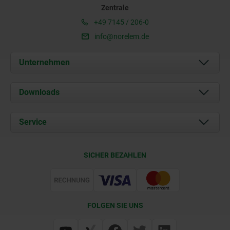
Zentrale
+49 7145 / 206-0
info@norelem.de
Unternehmen
Über uns
Downloads
Aktuelles
Dokumente
Service
Karriere
Kontakt
CAD
SICHER BEZAHLEN
Lieferkonditionen
Web Support
Zertifizierung
FOLGEN SIE UNS