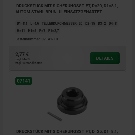
DRUCKSTÜCK MIT SICHERUNGSSTIFT, D=20, D1=8,1,
AUTOM.STAHL BRÜN. U. EINSATZGEHÄRTET
D1=8,1
L=4,6
TELLERDURCHMESSER=20
D2=15
D3=2
D4=8
H=11
H1=5
P=7
P1=2,7
Bestellnummer:
07141-10
2,77 €
DETAILS
zzgl. MwSt.
zzgl. Versandkosten
07141
DRUCKSTÜCK MIT SICHERUNGSSTIFT, D=25, D1=8,1,