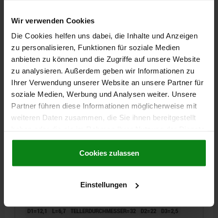
D1=10,1
L=5,7
TELLERDURCHMESSER=28
D2=20
D3=2,5
D4=10
H=14
H1=6
P=7,5
P1=2,5
Wir verwenden Cookies
Bestellnummer:
07141-14
Die Cookies helfen uns dabei, die Inhalte und Anzeigen
zu personalisieren, Funktionen für soziale Medien
4,64 €
anbieten zu können und die Zugriffe auf unsere Website
DETAILS
zzgl. MwSt.
zu analysieren. Außerdem geben wir Informationen zu
zzgl. Versandkosten
Ihrer Verwendung unserer Website an unsere Partner für
soziale Medien, Werbung und Analysen weiter. Unsere
07141
Partner führen diese Informationen möglicherweise mit
weiteren Daten zusammen, die Sie ihnen bereitgestellt
haben oder die sie im Rahmen Ihrer Nutzung der Dienste
gesammelt haben.
Cookie Richtlinien
Impressum
|
Datenschutz
|
AGB
Cookies zulassen
DRUCKSTÜCK MIT SICHERUNGSSTIFT, D=32,
Einstellungen
D1=12,1, AUTOM.STAHL BRÜN. U. EINSATZGEHÄRTET
D1=12,1
L=6,7
TELLERDURCHMESSER=32
D2=22
D3=2,5