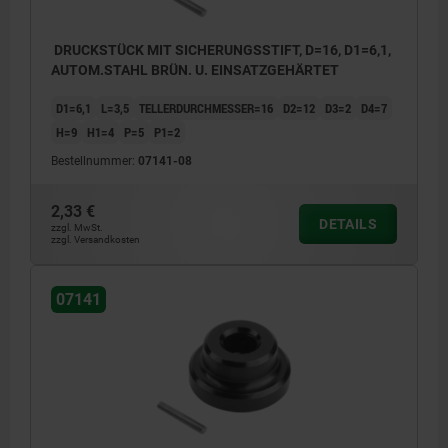
DRUCKSTÜCK MIT SICHERUNGSSTIFT, D=16, D1=6,1,
AUTOM.STAHL BRÜN. U. EINSATZGEHÄRTET
D1=6,1
L=3,5
TELLERDURCHMESSER=16
D2=12
D3=2
D4=7
H=9
H1=4
P=5
P1=2
Bestellnummer:
07141-08
2,33 €
DETAILS
zzgl. MwSt.
zzgl. Versandkosten
07141