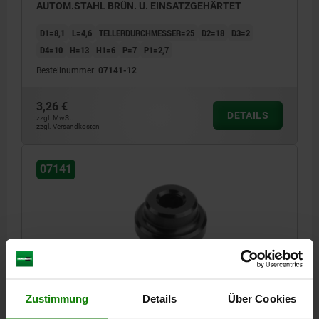
AUTOM.STAHL BRÜN. U. EINSATZGEHÄRTET
D1=8,1
L=4,6
TELLERDURCHMESSER=25
D2=18
D3=2
D4=10
H=13
H1=6
P=7
P1=2,7
Bestellnummer:
07141-12
3,26 €
DETAILS
zzgl. MwSt.
zzgl. Versandkosten
07141
DRUCKSTÜCK MIT SICHERUNGSSTIFT, D=28,
Zustimmung
Details
Über Cookies
D1=10,1, AUTOM.STAHL BRÜN. U. EINSATZGEHÄRTET