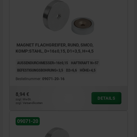
MAGNET FLACHGREIFER, RUND, SMCO,
KOMP:STAHL, D=16±0,15, D1=3,5, H=4,5
AUSSENDURCHMESSER=16±0,15
HAFTKRAFT N=57
BEFESTIGUNGSBOHRUNG=3,5
D2=6,6
HÖHE=4,5
Bestellnummer:
09071-20-16
8,94 €
DETAILS
zzgl. MwSt.
zzgl. Versandkosten
09071-20
1) Haftfläche