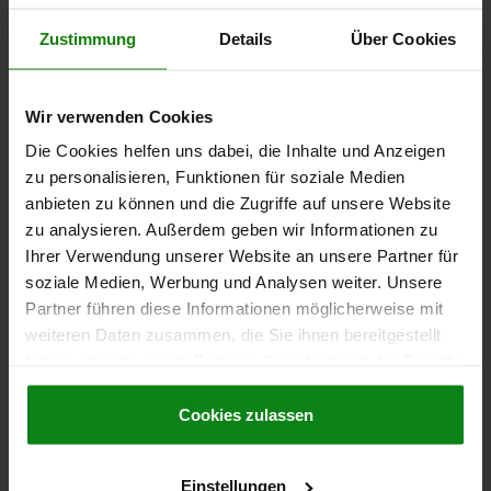
Zustimmung
Details
Über Cookies
MAGNET FLACHGREIFER, RUND, SMCO,
KOMP:STAHL, D=32±0,2, D1=5,5, H=7
Wir verwenden Cookies
AUSSENDURCHMESSER=32±0,2
HAFTKRAFT N=235
BEFESTIGUNGSBOHRUNG=5,5
D2=11,5
HÖHE=7
Die Cookies helfen uns dabei, die Inhalte und Anzeigen
zu personalisieren, Funktionen für soziale Medien
Bestellnummer:
09071-20-32
anbieten zu können und die Zugriffe auf unsere Website
zu analysieren. Außerdem geben wir Informationen zu
15,56 €
DETAILS
Ihrer Verwendung unserer Website an unsere Partner für
zzgl. MwSt.
zzgl. Versandkosten
soziale Medien, Werbung und Analysen weiter. Unsere
Partner führen diese Informationen möglicherweise mit
09071-20
weiteren Daten zusammen, die Sie ihnen bereitgestellt
haben oder die sie im Rahmen Ihrer Nutzung der Dienste
gesammelt haben.
Cookie Richtlinien
Impressum
|
Datenschutz
|
AGB
Cookies zulassen
Einstellungen