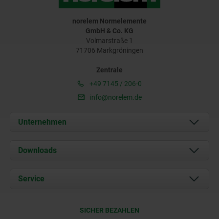
norelem Normelemente
GmbH & Co. KG
Volmarstraße 1
71706 Markgröningen
Zentrale
+49 7145 / 206-0
info@norelem.de
Unternehmen
Über uns
Downloads
Aktuelles
Dokumente
Service
Karriere
Kontakt
CAD
SICHER BEZAHLEN