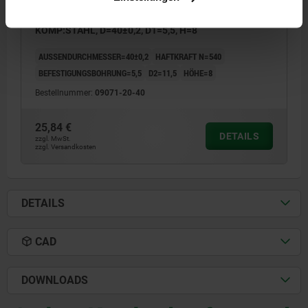
MAGNET FLACHGREIFER, RUND, SMCO,
KOMP:STAHL, D=40±0,2, D1=5,5, H=8
AUSSENDURCHMESSER=40±0,2
HAFTKRAFT N=540
BEFESTIGUNGSBOHRUNG=5,5
D2=11,5
HÖHE=8
Bestellnummer:
09071-20-40
25,84 €
DETAILS
zzgl. MwSt.
zzgl. Versandkosten
DETAILS
CAD
DOWNLOADS