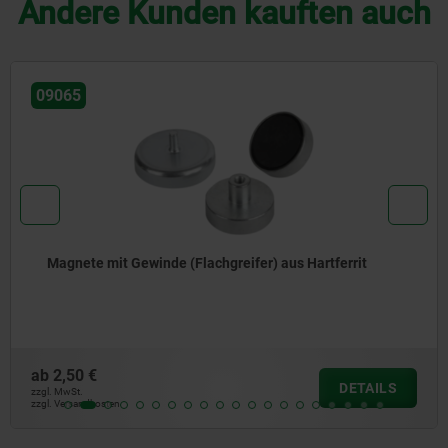
Andere Kunden kauften auch
0906
te mit Gewinde (Flachgreifer) aus Hartferrit
Mag
0 €
ab
3,
DETAILS
.
zzgl. Mw
andkosten
zzgl. Ve