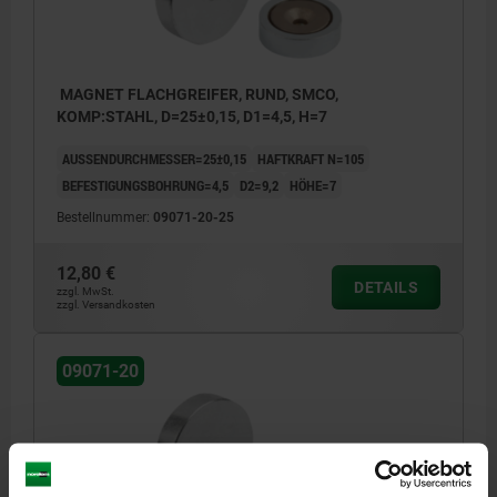
MAGNET FLACHGREIFER, RUND, SMCO,
KOMP:STAHL, D=25±0,15, D1=4,5, H=7
AUSSENDURCHMESSER=25±0,15
HAFTKRAFT N=105
BEFESTIGUNGSBOHRUNG=4,5
D2=9,2
HÖHE=7
Bestellnummer:
09071-20-25
12,80 €
DETAILS
zzgl. MwSt.
zzgl. Versandkosten
09071-20