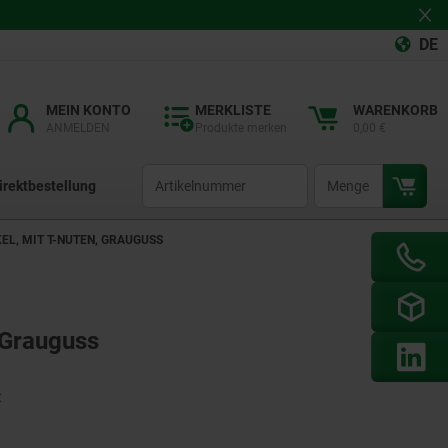
DE
MEIN KONTO
MERKLISTE
WARENKORB
ANMELDEN
Produkte merken
0,00 €
productCode
qty
irektbestellung
L, MIT T-NUTEN, GRAUGUSS
 Grauguss
t