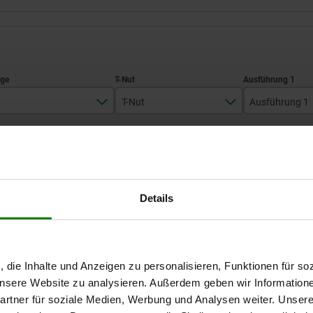
T-Nut
Ausführung 1
320
14
mit T-Nu
TABELLE VERGRÖSSERN
400
18
500
22
Ab Lager lieferbar
mäßigen Abständen mehrmals täglich aktualisiert.
Details
In 1-2 Wochen lie
630
700
Ausführung 1
L1
H1
S
S1
A
, die Inhalte und Anzeigen zu personalisieren, Funktionen für so
 unsere Website zu analysieren. Außerdem geben wir Information
rtner für soziale Medien, Werbung und Analysen weiter. Unsere
mit T-Nut
280
65
50
25
80