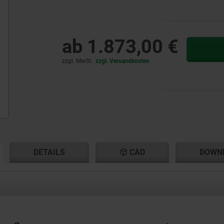
ab
1.873,00 €
zzgl. MwSt.
zzgl. Versandkosten
ENT
ENT
DETAILS
CAD
DOWN