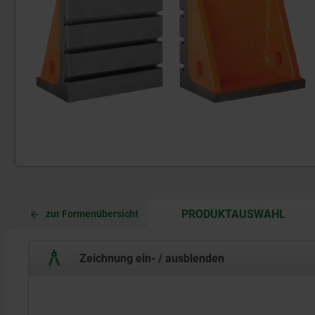
CURR
CURR
PRODUKTAUSWAHL
zur Formenübersicht
TAB:
TAB:
Zeichnung ein- / ausblenden