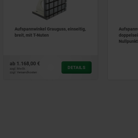
inkel Grauguss, einseitig,
Aufspannwinkel Grauguss,
 T-Nuten
doppelseitig, mit UNILOCK
Nullpunkt-Spannsystem
0 €
DETAILS
ten