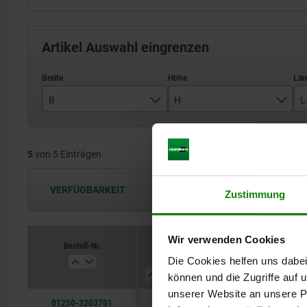
Artikel Auswahl eingrenzen
B
H
L
200
370
5
von 5 Einträgen
265
450
315
550
VERFÜGBARKEIT
Die Verfügbarkeiten werden in regel
Zustimmung
350
640
400
750
Wir verwenden Cookies
Bestell-Nr.
B
H
L
T-Nut
Die Cookies helfen uns dabei
können und die Zugriffe auf
unserer Website an unsere Pa
01250-3203701
200
370
320
14