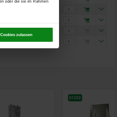
ben oder die sie im Rahmen
30
2.614,00 €
35
3.827,00 €
35
Auf Anfrage
Cookies zulassen
40
Auf Anfrage
01252