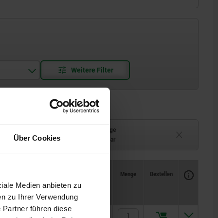
t
Lieferzeit auf Anfrage
Über Cookies
ferbar
Derzeit nicht lieferbar
Verfügbarkeit
CAD
Menge
Bestellen
X
Preis
ziale Medien anbieten zu
en zu Ihrer Verwendung
 Partner führen diese
25
1.873,00 €