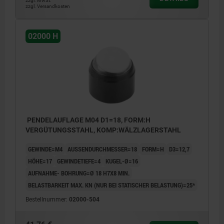
zzgl. MwSt.
zzgl. Versandkosten
02000 H
PENDELAUFLAGE M04 D1=18, FORM:H
VERGÜTUNGSSTAHL, KOMP:WÄLZLAGERSTAHL
GEWINDE=M4
AUSSENDURCHMESSER=18
FORM=H
D3=12,7
HÖHE=17
GEWINDETIEFE=4
KUGEL-Ø=16
AUFNAHME- BOHRUNG=Ø 18 H7X8 MIN.
BELASTBARKEIT MAX. KN (NUR BEI STATISCHER BELASTUNG)=25*
Bestellnummer:
02000-504