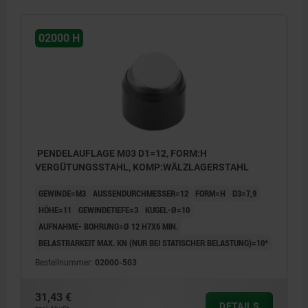
02000 H
PENDELAUFLAGE M03 D1=12, FORM:H
VERGÜTUNGSSTAHL, KOMP:WÄLZLAGERSTAHL
GEWINDE=M3
AUSSENDURCHMESSER=12
FORM=H
D3=7,9
HÖHE=11
GEWINDETIEFE=3
KUGEL-Ø=10
AUFNAHME- BOHRUNG=Ø 12 H7X6 MIN.
BELASTBARKEIT MAX. KN (NUR BEI STATISCHER BELASTUNG)=10*
Bestellnummer:
02000-503
31,43 €
DETAILS