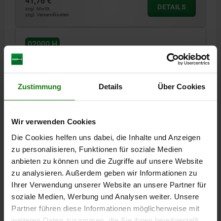
41,76 €
DETAILS
zzgl. MwSt.
zzgl. Versandkosten
02000 H
Zustimmung
Details
Über Cookies
Wir verwenden Cookies
PENDELAUFLAGE M05 D1=28, FORM:H
Die Cookies helfen uns dabei, die Inhalte und Anzeigen
VERGÜTUNGSSTAHL, KOMP:WÄLZLAGERSTAHL
zu personalisieren, Funktionen für soziale Medien
GEWINDE=M5
AUSSENDURCHMESSER=28
FORM=H
D3=19,05
anbieten zu können und die Zugriffe auf unsere Website
HÖHE=25
GEWINDETIEFE=6
KUGEL-Ø=25
zu analysieren. Außerdem geben wir Informationen zu
AUFNAHME- BOHRUNG=Ø 28 H7X13 MIN.
Ihrer Verwendung unserer Website an unsere Partner für
BELASTBARKEIT MAX. KN (NUR BEI STATISCHER BELASTUNG)=90*
soziale Medien, Werbung und Analysen weiter. Unsere
Bestellnummer:
02000-505
Partner führen diese Informationen möglicherweise mit
weiteren Daten zusammen, die Sie ihnen bereitgestellt