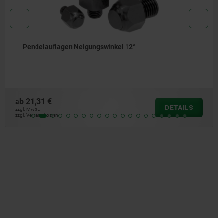
nkel 12°
Pendelauflagen selbsttäti
Sechskant
ab
27,86 €
DETAILS
zzgl. MwSt.
zzgl. Versandkosten