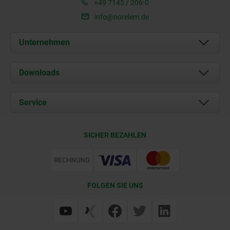
+49 7145 / 206-0
info@norelem.de
Unternehmen
Über uns
Downloads
Aktuelles
Dokumente
Service
Karriere
Kontakt
CAD
SICHER BEZAHLEN
Lieferkonditionen
Web Support
Zertifizierung
FOLGEN SIE UNS