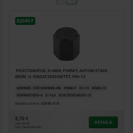
02040 F
POSITIONSFUß, G=M06, FORM:F, AUTOM.STAHL
BRÜN. U. EINSATZGEHÄRTET, SW=13
GEWINDE / FÜR GEWINDE=M6
FORM=F
D1=13
HÖHE=10
GEWINDETIEFE=6
E=14,4
SCHLÜSSELWEITE=13
Bestellnummer:
02040-610
8,70 €
DETAILS
zzgl. MwSt.
zzgl. Versandkosten