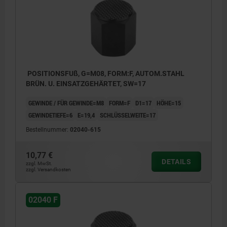
POSITIONSFUß, G=M08, FORM:F, AUTOM.STAHL
BRÜN. U. EINSATZGEHÄRTET, SW=17
GEWINDE / FÜR GEWINDE=M8
FORM=F
D1=17
HÖHE=15
GEWINDETIEFE=6
E=19,4
SCHLÜSSELWEITE=17
Bestellnummer:
02040-615
10,77 €
DETAILS
zzgl. MwSt.
zzgl. Versandkosten
02040 F