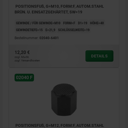
POSITIONSFUß, G=M10, FORM:F, AUTOM.STAHL
BRÜN. U. EINSATZGEHÄRTET, SW=19
GEWINDE / FÜR GEWINDE=M10
FORM=F
D1=19
HÖHE=40
GEWINDETIEFE=15
E=21,9
SCHLÜSSELWEITE=19
Bestellnummer:
02040-6401
12,20 €
DETAILS
zzgl. MwSt.
zzgl. Versandkosten
02040 F
POSITIONSFUß, G=M12, FORM:F, AUTOM.STAHL