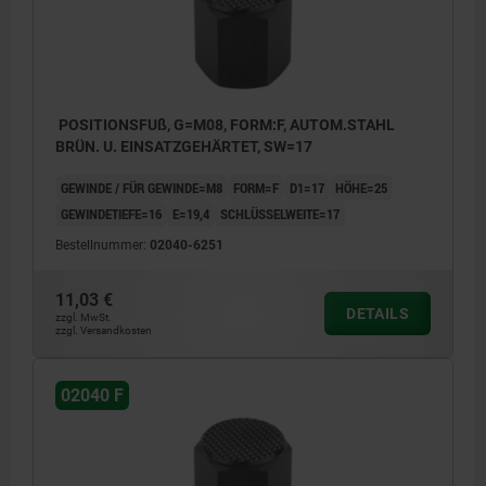
POSITIONSFUß, G=M08, FORM:F, AUTOM.STAHL
BRÜN. U. EINSATZGEHÄRTET, SW=17
GEWINDE / FÜR GEWINDE=M8
FORM=F
D1=17
HÖHE=25
GEWINDETIEFE=16
E=19,4
SCHLÜSSELWEITE=17
Bestellnummer:
02040-6251
11,03 €
DETAILS
zzgl. MwSt.
zzgl. Versandkosten
02040 F