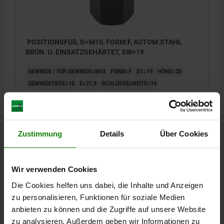
POSITIONSFUß, G=M10, FORM:F, AUTOM.STAHL
BRÜN. U. EINSATZGEHÄRTET, SW=19
GEWINDE / FÜR GEWINDE=M10
FORM=F
D1=19
HÖHE=20
GEWINDETIEFE=10
E=21,9
SCHLÜSSELWEITE=19
Bestellnummer:
02040-6201
11,00 €
DETAILS
zzgl. MwSt.
Zustimmung
Details
Über Cookies
zzgl. Versandkosten
02040 F
Wir verwenden Cookies
Die Cookies helfen uns dabei, die Inhalte und Anzeigen
zu personalisieren, Funktionen für soziale Medien
anbieten zu können und die Zugriffe auf unsere Website
zu analysieren. Außerdem geben wir Informationen zu