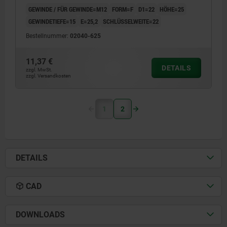
GEWINDE / FÜR GEWINDE=M12
FORM=F
D1=22
HÖHE=25
GEWINDETIEFE=15
E=25,2
SCHLÜSSELWEITE=22
Bestellnummer:
02040-625
11,37 €
DETAILS
zzgl. MwSt.
zzgl. Versandkosten
1
2
DETAILS
CAD
DOWNLOADS