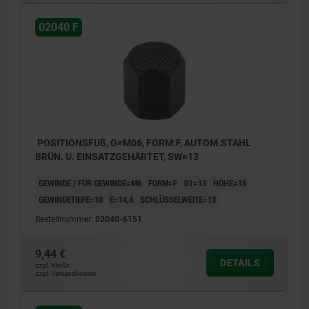
02040 F
POSITIONSFUß, G=M06, FORM:F, AUTOM.STAHL
BRÜN. U. EINSATZGEHÄRTET, SW=13
GEWINDE / FÜR GEWINDE=M6
FORM=F
D1=13
HÖHE=15
GEWINDETIEFE=10
E=14,4
SCHLÜSSELWEITE=13
Bestellnummer:
02040-6151
9,44 €
DETAILS
zzgl. MwSt.
zzgl. Versandkosten