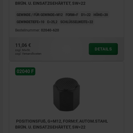
BRÜN. U. EINSATZGEHÄRTET, SW=22
GEWINDE / FÜR GEWINDE=M12
FORM=F
D1=22
HÖHE=20
GEWINDETIEFE=10
E=25,2
SCHLÜSSELWEITE=22
Bestellnummer:
02040-620
11,06 €
DETAILS
zzgl. MwSt.
zzgl. Versandkosten
02040 F
POSITIONSFUß, G=M12, FORM:F, AUTOM.STAHL
BRÜN. U. EINSATZGEHÄRTET, SW=22