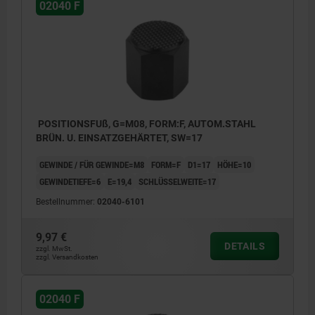
02040 F
POSITIONSFUß, G=M08, FORM:F, AUTOM.STAHL
BRÜN. U. EINSATZGEHÄRTET, SW=17
GEWINDE / FÜR GEWINDE=M8
FORM=F
D1=17
HÖHE=10
GEWINDETIEFE=6
E=19,4
SCHLÜSSELWEITE=17
Bestellnummer:
02040-6101
9,97 €
DETAILS
zzgl. MwSt.
zzgl. Versandkosten
02040 F