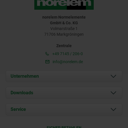
norelem Normelemente
GmbH & Co. KG
Volmarstraße 1
71706 Markgröningen
Zentrale
+49 7145 / 206-0
info@norelem.de
Unternehmen
Über uns
Downloads
Aktuelles
Dokumente
Service
Karriere
Kontakt
CAD
SICHER BEZAHLEN