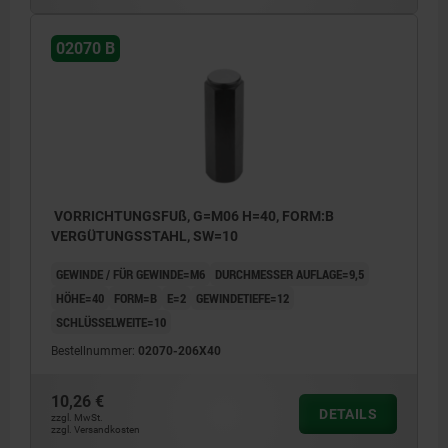
02070 B
VORRICHTUNGSFUß, G=M06 H=40, FORM:B
VERGÜTUNGSSTAHL, SW=10
GEWINDE / FÜR GEWINDE=M6
DURCHMESSER AUFLAGE=9,5
HÖHE=40
FORM=B
E=2
GEWINDETIEFE=12
SCHLÜSSELWEITE=10
Bestellnummer:
02070-206X40
10,26 €
DETAILS
zzgl. MwSt.
zzgl. Versandkosten