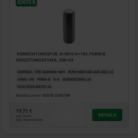
02070 B
VORRICHTUNGSFUß, G=M16 H=100, FORM:B
VERGÜTUNGSSTAHL, SW=24
GEWINDE / FÜR GEWINDE=M16
DURCHMESSER AUFLAGE=23
HÖHE=100
FORM=B
E=4
GEWINDETIEFE=24
SCHLÜSSELWEITE=24
Bestellnummer:
02070-216X100
19,71 €
DETAILS
zzgl. MwSt.
zzgl. Versandkosten