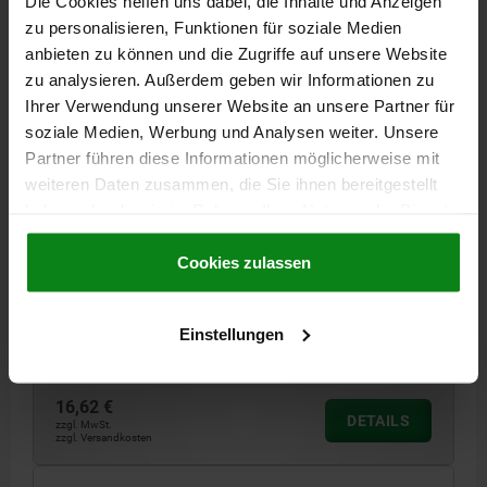
Die Cookies helfen uns dabei, die Inhalte und Anzeigen
02070 B
zu personalisieren, Funktionen für soziale Medien
anbieten zu können und die Zugriffe auf unsere Website
zu analysieren. Außerdem geben wir Informationen zu
Ihrer Verwendung unserer Website an unsere Partner für
soziale Medien, Werbung und Analysen weiter. Unsere
Partner führen diese Informationen möglicherweise mit
weiteren Daten zusammen, die Sie ihnen bereitgestellt
VORRICHTUNGSFUß, G=M12 H=63, FORM:B
haben oder die sie im Rahmen Ihrer Nutzung der Dienste
VERGÜTUNGSSTAHL, SW=19
gesammelt haben.
Cookie Richtlinien
Impressum
|
Datenschutz
|
AGB
Cookies zulassen
GEWINDE / FÜR GEWINDE=M12
DURCHMESSER AUFLAGE=18,5
HÖHE=63
FORM=B
E=3
GEWINDETIEFE=18
SCHLÜSSELWEITE=19
Einstellungen
Bestellnummer:
02070-212X63
16,62 €
DETAILS
zzgl. MwSt.
zzgl. Versandkosten