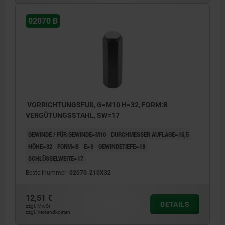
02070 B
VORRICHTUNGSFUß, G=M10 H=32, FORM:B
VERGÜTUNGSSTAHL, SW=17
GEWINDE / FÜR GEWINDE=M10
DURCHMESSER AUFLAGE=16,5
HÖHE=32
FORM=B
E=3
GEWINDETIEFE=18
SCHLÜSSELWEITE=17
Bestellnummer:
02070-210X32
12,51 €
DETAILS
zzgl. MwSt.
zzgl. Versandkosten