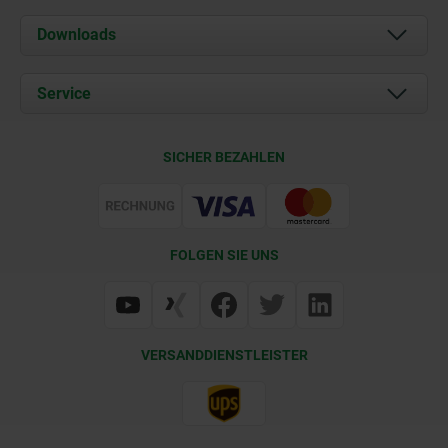
Über uns
Downloads
Aktuelles
Dokumente
Service
Karriere
Kontakt
CAD
SICHER BEZAHLEN
Lieferkonditionen
Web Support
Zertifizierung
FOLGEN SIE UNS
VERSANDDIENSTLEISTER