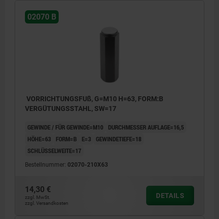
02070 B
VORRICHTUNGSFUß, G=M10 H=63, FORM:B
VERGÜTUNGSSTAHL, SW=17
GEWINDE / FÜR GEWINDE=M10
DURCHMESSER AUFLAGE=16,5
HÖHE=63
FORM=B
E=3
GEWINDETIEFE=18
SCHLÜSSELWEITE=17
Bestellnummer:
02070-210X63
14,30 €
DETAILS
zzgl. MwSt.
zzgl. Versandkosten