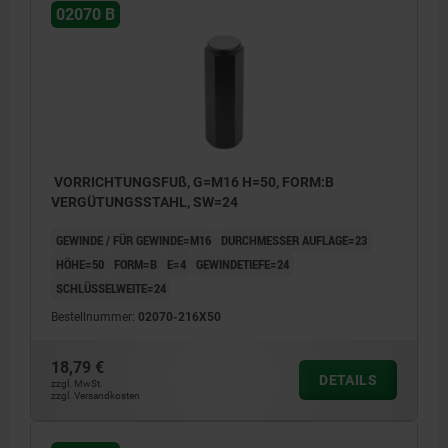
02070 B
VORRICHTUNGSFUß, G=M16 H=50, FORM:B
VERGÜTUNGSSTAHL, SW=24
GEWINDE / FÜR GEWINDE=M16
DURCHMESSER AUFLAGE=23
HÖHE=50
FORM=B
E=4
GEWINDETIEFE=24
SCHLÜSSELWEITE=24
Bestellnummer:
02070-216X50
18,79 €
DETAILS
zzgl. MwSt.
zzgl. Versandkosten