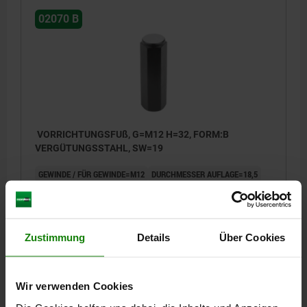
02070 B
VORRICHTUNGSFUß, G=M12 H=32, FORM:B
VERGÜTUNGSSTAHL, SW=19
GEWINDE / FÜR GEWINDE=M12
DURCHMESSER AUFLAGE=18,5
HÖHE=32
FORM=B
E=3
GEWINDETIEFE=18
SCHLÜSSELWEITE=19
Bestellnummer:
02070-212X32
Zustimmung
Details
Über Cookies
16,24 €
DETAILS
zzgl. MwSt.
zzgl. Versandkosten
Wir verwenden Cookies