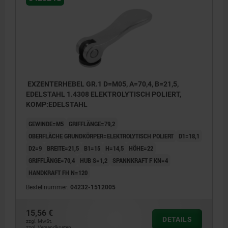
EXZENTERHEBEL GR.1 D=M05, A=70,4, B=21,5,
EDELSTAHL 1.4308 ELEKTROLYTISCH POLIERT,
KOMP:EDELSTAHL
GEWINDE=M5
GRIFFLÄNGE=79,2
OBERFLÄCHE GRUNDKÖRPER=ELEKTROLYTISCH POLIERT
D1=18,1
D2=9
BREITE=21,5
B1=15
H=14,5
HÖHE=22
GRIFFLÄNGE=70,4
HUB S=1,2
SPANNKRAFT F KN=4
HANDKRAFT FH N=120
Bestellnummer:
04232-1512005
15,56 €
DETAILS
zzgl. MwSt.
zzgl. Versandkosten