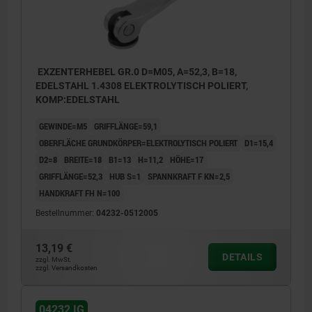
EXZENTERHEBEL GR.0 D=M05, A=52,3, B=18,
EDELSTAHL 1.4308 ELEKTROLYTISCH POLIERT,
KOMP:EDELSTAHL
GEWINDE=M5
GRIFFLÄNGE=59,1
OBERFLÄCHE GRUNDKÖRPER=ELEKTROLYTISCH POLIERT
D1=15,4
D2=8
BREITE=18
B1=13
H=11,2
HÖHE=17
GRIFFLÄNGE=52,3
HUB S=1
SPANNKRAFT F KN=2,5
HANDKRAFT FH N=100
Bestellnummer:
04232-0512005
13,19 €
DETAILS
zzgl. MwSt.
zzgl. Versandkosten
04232 IG