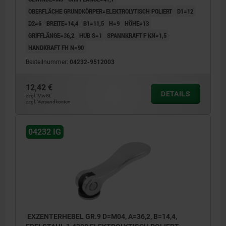
OBERFLÄCHE GRUNDKÖRPER=ELEKTROLYTISCH POLIERT
D1=12
D2=6
BREITE=14,4
B1=11,5
H=9
HÖHE=13
GRIFFLÄNGE=36,2
HUB S=1
SPANNKRAFT F KN=1,5
HANDKRAFT FH N=90
Bestellnummer:
04232-9512003
12,42 €
DETAILS
zzgl. MwSt.
zzgl. Versandkosten
04232 IG
EXZENTERHEBEL GR.9 D=M04, A=36,2, B=14,4,