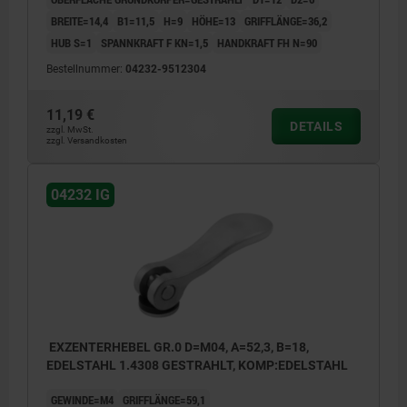
BREITE=14,4
B1=11,5
H=9
HÖHE=13
GRIFFLÄNGE=36,2
HUB S=1
SPANNKRAFT F KN=1,5
HANDKRAFT FH N=90
Bestellnummer:
04232-9512304
11,19 €
DETAILS
zzgl. MwSt.
zzgl. Versandkosten
04232 IG
EXZENTERHEBEL GR.0 D=M04, A=52,3, B=18,
EDELSTAHL 1.4308 GESTRAHLT, KOMP:EDELSTAHL
GEWINDE=M4
GRIFFLÄNGE=59,1