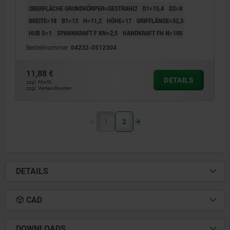
OBERFLÄCHE GRUNDKÖRPER=GESTRAHLT
D1=15,4
D2=8
BREITE=18
B1=13
H=11,2
HÖHE=17
GRIFFLÄNGE=52,3
HUB S=1
SPANNKRAFT F KN=2,5
HANDKRAFT FH N=100
Bestellnummer:
04232-0512304
11,88 €
DETAILS
zzgl. MwSt.
zzgl. Versandkosten
1
2
DETAILS
CAD
DOWNLOADS