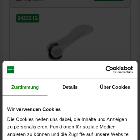
04232 IG
EXZENTERHEBEL GR.1 D=M06, A=70,4, B=21,5,
EDELSTAHL 1.4308 ELEKTROLYTISCH POLIERT,
KOMP:EDELSTAHL
Zustimmung
Details
Über Cookies
GEWINDE=M6
GRIFFLÄNGE=79,2
OBERFLÄCHE GRUNDKÖRPER=ELEKTROLYTISCH POLIERT
D1=18,1
Wir verwenden Cookies
D2=9
BREITE=21,5
B1=15
H=14,5
HÖHE=22
GRIFFLÄNGE=70,4
HUB S=1,2
SPANNKRAFT F KN=4
Die Cookies helfen uns dabei, die Inhalte und Anzeigen
HANDKRAFT FH N=120
zu personalisieren, Funktionen für soziale Medien
anbieten zu können und die Zugriffe auf unsere Website
Bestellnummer:
04232-1512006