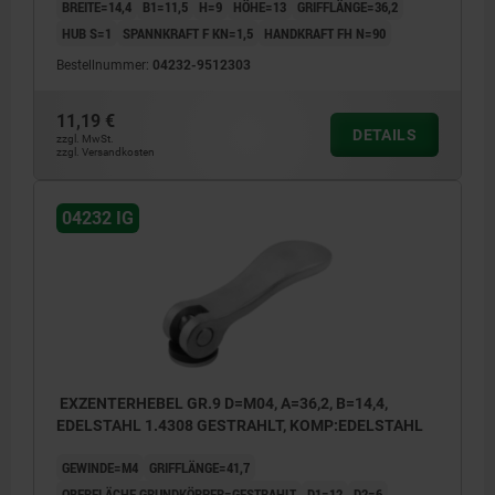
BREITE=14,4
B1=11,5
H=9
HÖHE=13
GRIFFLÄNGE=36,2
HUB S=1
SPANNKRAFT F KN=1,5
HANDKRAFT FH N=90
Bestellnummer:
04232-9512303
11,19 €
DETAILS
zzgl. MwSt.
zzgl. Versandkosten
04232 IG
EXZENTERHEBEL GR.9 D=M04, A=36,2, B=14,4,
EDELSTAHL 1.4308 GESTRAHLT, KOMP:EDELSTAHL
GEWINDE=M4
GRIFFLÄNGE=41,7
OBERFLÄCHE GRUNDKÖRPER=GESTRAHLT
D1=12
D2=6