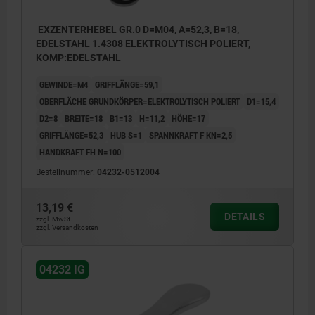
EXZENTERHEBEL GR.0 D=M04, A=52,3, B=18,
EDELSTAHL 1.4308 ELEKTROLYTISCH POLIERT,
KOMP:EDELSTAHL
GEWINDE=M4
GRIFFLÄNGE=59,1
OBERFLÄCHE GRUNDKÖRPER=ELEKTROLYTISCH POLIERT
D1=15,4
D2=8
BREITE=18
B1=13
H=11,2
HÖHE=17
GRIFFLÄNGE=52,3
HUB S=1
SPANNKRAFT F KN=2,5
HANDKRAFT FH N=100
Bestellnummer:
04232-0512004
13,19 €
DETAILS
zzgl. MwSt.
zzgl. Versandkosten
04232 IG