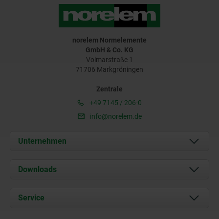
norelem Normelemente
GmbH & Co. KG
Volmarstraße 1
71706 Markgröningen
Zentrale
+49 7145 / 206-0
info@norelem.de
Unternehmen
Über uns
Downloads
Aktuelles
Dokumente
Service
Karriere
Kontakt