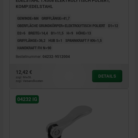
EDELSTAHL 1.4308 ELEKTROLYTISCH POLIERT,
KOMP:EDELSTAHL
GEWINDE=M4
GRIFFLÄNGE=41,7
OBERFLÄCHE GRUNDKÖRPER=ELEKTROLYTISCH POLIERT
D1=12
D2=6
BREITE=14,4
B1=11,5
H=9
HÖHE=13
GRIFFLÄNGE=36,2
HUB S=1
SPANNKRAFT F KN=1,5
HANDKRAFT FH N=90
Bestellnummer:
04232-9512004
12,42 €
DETAILS
zzgl. MwSt.
zzgl. Versandkosten
04232 IG