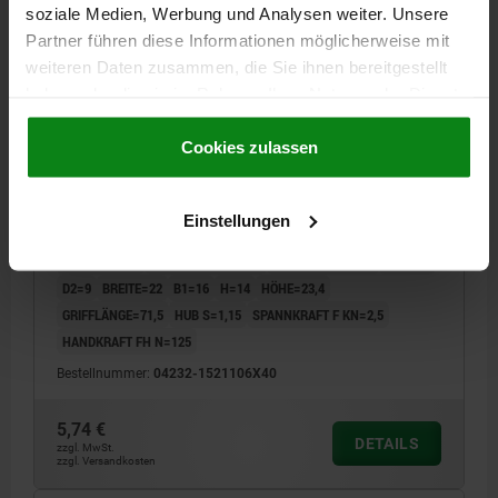
soziale Medien, Werbung und Analysen weiter. Unsere
Partner führen diese Informationen möglicherweise mit
weiteren Daten zusammen, die Sie ihnen bereitgestellt
haben oder die sie im Rahmen Ihrer Nutzung der Dienste
gesammelt haben.
Cookie Richtlinien
Impressum
|
Datenschutz
|
AGB
Cookies zulassen
EXZENTERHEBEL GR.1 M06X40, A=71,5, B=22,
POLYAMID SCHWARZ, KOMP:STAHL
Einstellungen
FARBE GRIFFHEBEL=SCHWARZ
MATERIAL KOMPONENTE=STAHL
GEWINDE=M6
GEWINDELÄNGE=40
GRIFFLÄNGE=79,6
D1=18,1
D2=9
BREITE=22
B1=16
H=14
HÖHE=23,4
GRIFFLÄNGE=71,5
HUB S=1,15
SPANNKRAFT F KN=2,5
HANDKRAFT FH N=125
Bestellnummer:
04232-1521106X40
5,74 €
DETAILS
zzgl. MwSt.
zzgl. Versandkosten