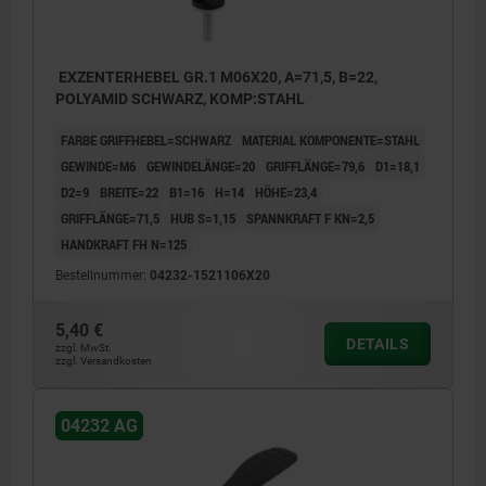
EXZENTERHEBEL GR.1 M06X20, A=71,5, B=22,
POLYAMID SCHWARZ, KOMP:STAHL
FARBE GRIFFHEBEL=SCHWARZ
MATERIAL KOMPONENTE=STAHL
GEWINDE=M6
GEWINDELÄNGE=20
GRIFFLÄNGE=79,6
D1=18,1
D2=9
BREITE=22
B1=16
H=14
HÖHE=23,4
GRIFFLÄNGE=71,5
HUB S=1,15
SPANNKRAFT F KN=2,5
HANDKRAFT FH N=125
Bestellnummer:
04232-1521106X20
5,40 €
DETAILS
zzgl. MwSt.
zzgl. Versandkosten
04232 AG