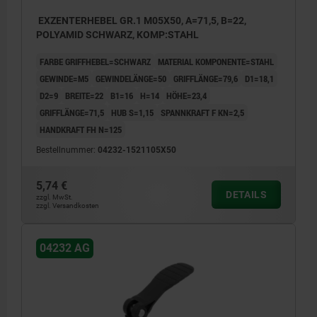
EXZENTERHEBEL GR.1 M05X50, A=71,5, B=22,
POLYAMID SCHWARZ, KOMP:STAHL
FARBE GRIFFHEBEL=SCHWARZ
MATERIAL KOMPONENTE=STAHL
GEWINDE=M5
GEWINDELÄNGE=50
GRIFFLÄNGE=79,6
D1=18,1
D2=9
BREITE=22
B1=16
H=14
HÖHE=23,4
GRIFFLÄNGE=71,5
HUB S=1,15
SPANNKRAFT F KN=2,5
HANDKRAFT FH N=125
Bestellnummer:
04232-1521105X50
5,74 €
DETAILS
zzgl. MwSt.
zzgl. Versandkosten
04232 AG