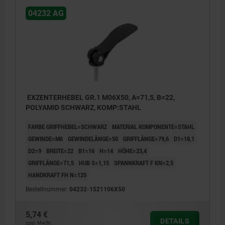
04232 AG
EXZENTERHEBEL GR.1 M06X50, A=71,5, B=22,
POLYAMID SCHWARZ, KOMP:STAHL
FARBE GRIFFHEBEL=SCHWARZ
MATERIAL KOMPONENTE=STAHL
GEWINDE=M6
GEWINDELÄNGE=50
GRIFFLÄNGE=79,6
D1=18,1
D2=9
BREITE=22
B1=16
H=14
HÖHE=23,4
GRIFFLÄNGE=71,5
HUB S=1,15
SPANNKRAFT F KN=2,5
HANDKRAFT FH N=125
Bestellnummer:
04232-1521106X50
5,74 €
DETAILS
zzgl. MwSt.