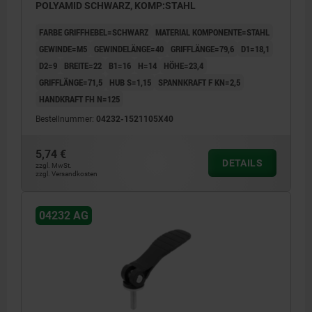
POLYAMID SCHWARZ, KOMP:STAHL
FARBE GRIFFHEBEL=SCHWARZ
MATERIAL KOMPONENTE=STAHL
GEWINDE=M5
GEWINDELÄNGE=40
GRIFFLÄNGE=79,6
D1=18,1
D2=9
BREITE=22
B1=16
H=14
HÖHE=23,4
GRIFFLÄNGE=71,5
HUB S=1,15
SPANNKRAFT F KN=2,5
HANDKRAFT FH N=125
Bestellnummer:
04232-1521105X40
5,74 €
DETAILS
zzgl. MwSt.
zzgl. Versandkosten
04232 AG