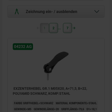
Zeichnung ein- / ausblenden
1
2
7
04232 AG
EXZENTERHEBEL GR.1 M05X20, A=71,5, B=22,
POLYAMID SCHWARZ, KOMP:STAHL
FARBE GRIFFHEBEL=SCHWARZ
MATERIAL KOMPONENTE=STAHL
GEWINDE=M5
GEWINDELÄNGE=20
GRIFFLÄNGE=79,6
D1=18,1