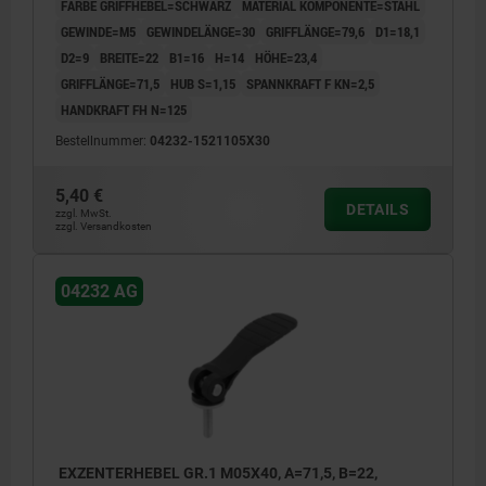
FARBE GRIFFHEBEL=SCHWARZ
MATERIAL KOMPONENTE=STAHL
GEWINDE=M5
GEWINDELÄNGE=30
GRIFFLÄNGE=79,6
D1=18,1
D2=9
BREITE=22
B1=16
H=14
HÖHE=23,4
GRIFFLÄNGE=71,5
HUB S=1,15
SPANNKRAFT F KN=2,5
HANDKRAFT FH N=125
Bestellnummer:
04232-1521105X30
5,40 €
DETAILS
zzgl. MwSt.
zzgl. Versandkosten
04232 AG
EXZENTERHEBEL GR.1 M05X40, A=71,5, B=22,