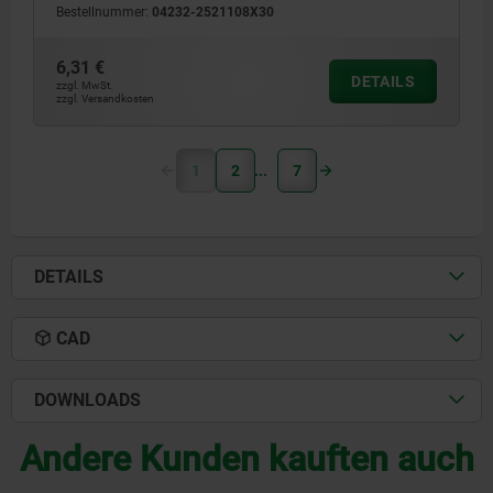
Bestellnummer:
04232-2521108X30
6,31 €
DETAILS
zzgl. MwSt.
zzgl. Versandkosten
1
2
7
DETAILS
CAD
DOWNLOADS
Andere Kunden kauften auch