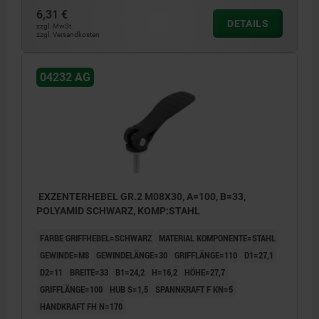
6,31 €
DETAILS
zzgl. MwSt.
zzgl. Versandkosten
04232 AG
EXZENTERHEBEL GR.2 M08X30, A=100, B=33,
POLYAMID SCHWARZ, KOMP:STAHL
FARBE GRIFFHEBEL=SCHWARZ
MATERIAL KOMPONENTE=STAHL
GEWINDE=M8
GEWINDELÄNGE=30
GRIFFLÄNGE=110
D1=27,1
D2=11
BREITE=33
B1=24,2
H=16,2
HÖHE=27,7
GRIFFLÄNGE=100
HUB S=1,5
SPANNKRAFT F KN=5
HANDKRAFT FH N=170