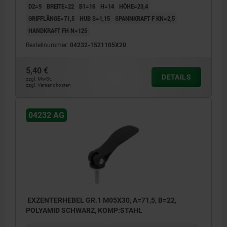
D2=9
BREITE=22
B1=16
H=14
HÖHE=23,4
GRIFFLÄNGE=71,5
HUB S=1,15
SPANNKRAFT F KN=2,5
HANDKRAFT FH N=125
Bestellnummer:
04232-1521105X20
5,40 €
DETAILS
zzgl. MwSt.
zzgl. Versandkosten
04232 AG
EXZENTERHEBEL GR.1 M05X30, A=71,5, B=22,
POLYAMID SCHWARZ, KOMP:STAHL