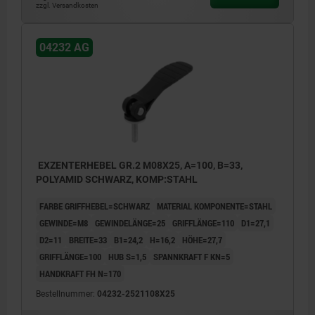
zzgl. Versandkosten
04232 AG
EXZENTERHEBEL GR.2 M08X25, A=100, B=33,
POLYAMID SCHWARZ, KOMP:STAHL
FARBE GRIFFHEBEL=SCHWARZ
MATERIAL KOMPONENTE=STAHL
GEWINDE=M8
GEWINDELÄNGE=25
GRIFFLÄNGE=110
D1=27,1
D2=11
BREITE=33
B1=24,2
H=16,2
HÖHE=27,7
GRIFFLÄNGE=100
HUB S=1,5
SPANNKRAFT F KN=5
HANDKRAFT FH N=170
Bestellnummer:
04232-2521108X25