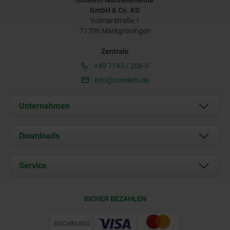
norelem Normelemente
GmbH & Co. KG
Volmarstraße 1
71706 Markgröningen
Zentrale
+49 7145 / 206-0
info@norelem.de
Unternehmen
Über uns
Downloads
Aktuelles
Dokumente
Service
Karriere
Kontakt
CAD
SICHER BEZAHLEN
Lieferkonditionen
Web Support