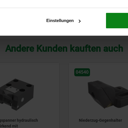
C
38
8
36
5,2
13
M4x4
10
Einstellungen
TABELLE VERGRÖSSERN
Andere Kunden kauften auch
04540
gspanner hydraulisch
Niederzug-Gegenhalter
irkend mit