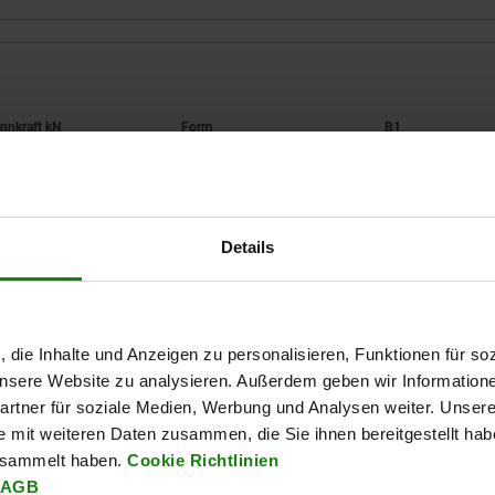
pannkraft kN
Form
B1
4
C
38
Details
TABELLE VERGRÖSSERN
6
60
Ab Lager lieferbar
mäßigen Abständen mehrmals täglich aktualisiert.
In 1-2 Wochen lie
, die Inhalte und Anzeigen zu personalisieren, Funktionen für so
 unsere Website zu analysieren. Außerdem geben wir Information
rtner für soziale Medien, Werbung und Analysen weiter. Unsere
rm
rm
B1
B1
B2
B2
B3
B3
D
D
D1
D1
D2
D2
H
H
e mit weiteren Daten zusammen, die Sie ihnen bereitgestellt ha
esammelt haben.
Cookie Richtlinien
AGB
C
C
C
60
38
60
12
12
8
55
36
55
8,2
5,2
8,2
19
13
19
M5x5
M4x4
M5x5
15
10
15