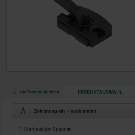
CURR
CURR
PRODUKTAUSWAHL
zur Formenübersicht
TAB:
TAB:
Zeichnung ein- / ausblenden
1) Startposition Spannen