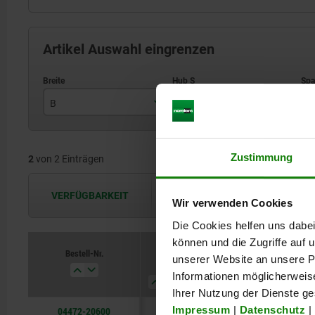
Artikel Auswahl eingrenzen
B
Hub S
S
45
1
Zustimmung
2
von 2 Einträgen
70
2
VERFÜGBARKEIT
Die Verfügbarkeiten werden in regel
Wir verwenden Cookies
Die Cookies helfen uns dabei
können und die Zugriffe auf
Bestell-Nr.
Bestell-Nr.
unserer Website an unsere Pa
B
B
Hub S
Hub S
Spannkraft kN
Spannkraft kN
Fo
Fo
Informationen möglicherweis
Ihrer Nutzung der Dienste g
Impressum
|
Datenschutz
|
04472-20600
70
45
70
2
1
2
6
4
6