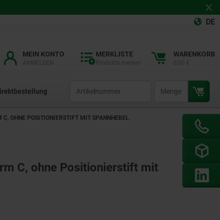
DE
MEIN KONTO
MERKLISTE
WARENKORB
ANMELDEN
Produkte merken
0,00 €
productCode
qty
irektbestellung
 C, OHNE POSITIONIERSTIFT MIT SPANNHEBEL
m C, ohne Positionierstift mit