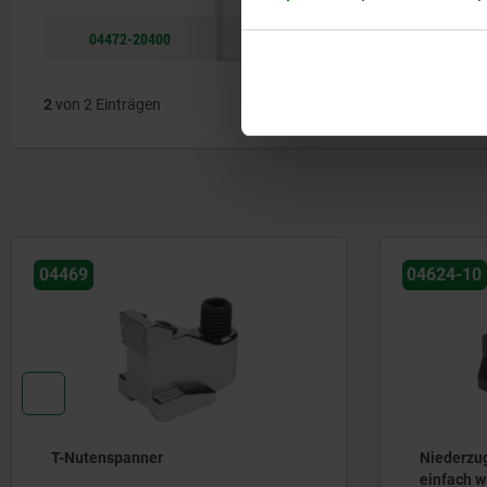
04472-20400
45
1
4
2
von 2 Einträgen
04469
04624-10
T-Nutenspanner
Niederzu
einfach w