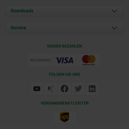
Über uns
Downloads
Aktuelles
Dokumente
Service
Karriere
Kontakt
CAD
SICHER BEZAHLEN
Lieferkonditionen
Web Support
Zertifizierung
FOLGEN SIE UNS
VERSANDDIENSTLEISTER