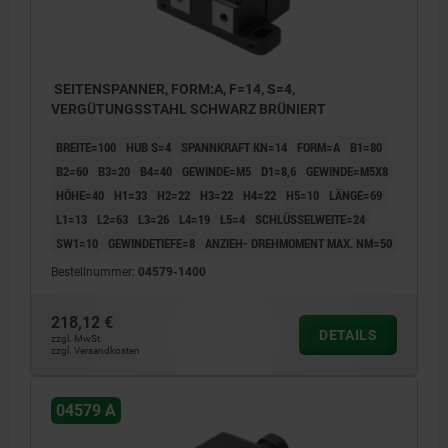
SEITENSPANNER, FORM:A, F=14, S=4,
VERGÜTUNGSSTAHL SCHWARZ BRÜNIERT
BREITE=100
HUB S=4
SPANNKRAFT KN=14
FORM=A
B1=80
B2=60
B3=20
B4=40
GEWINDE=M5
D1=8,6
GEWINDE=M5X8
HÖHE=40
H1=33
H2=22
H3=22
H4=22
H5=10
LÄNGE=69
L1=13
L2=63
L3=26
L4=19
L5=4
SCHLÜSSELWEITE=24
SW1=10
GEWINDETIEFE=8
ANZIEH- DREHMOMENT MAX. NM=50
Bestellnummer:
04579-1400
218,12 €
DETAILS
zzgl. MwSt.
zzgl. Versandkosten
1) Stellschraube
04579 A
2) Zylinderkopfschraube
3) Gewindestift