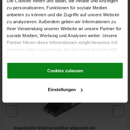
Die Cookies helfen uns dabei, die Inhalte und Anzeigen
DETAILS
zu personalisieren, Funktionen für soziale Medien
anbieten zu können und die Zugriffe auf unsere Website
zu analysieren. Außerdem geben wir Informationen zu
CAD
Ihrer Verwendung unserer Website an unsere Partner für
soziale Medien, Werbung und Analysen weiter. Unsere
DOWNLOADS
Partner führen diese Informationen möglicherweise mit
weiteren Daten zusammen, die Sie ihnen bereitgestellt
Andere Kunden kauften auch
haben oder die sie im Rahmen Ihrer Nutzung der Dienste
gesammelt haben.
Cookie Richtlinien
Impressum
|
Datenschutz
|
AGB
Cookies zulassen
04575
Einstellungen
gesetzt mit
Niederzugspanner Stahl mit Sp