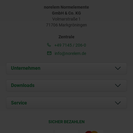
norelem Normelemente
GmbH & Co. KG
Volmarstraße 1
71706 Markgröningen
Zentrale
+49 7145 / 206-0
info@norelem.de
Unternehmen
Über uns
Downloads
Aktuelles
Dokumente
Service
Karriere
Kontakt
CAD
SICHER BEZAHLEN
Lieferkonditionen