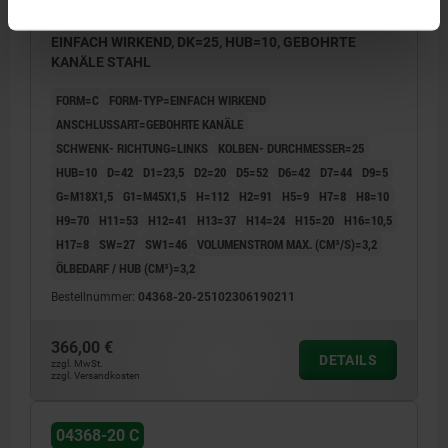
SCHWENKSPANNER HYDRAULISCH, FORM:C EIWI
EINFACH WIRKEND, DK=25, HUB=10, GEBOHRTE
KANÄLE STAHL
FORM=C
FORM-TYP=EINFACH WIRKEND
ANSCHLUSSART=GEBOHRTE KANÄLE
SCHWENK- RICHTUNG=LINKS
KOLBEN- DURCHMESSER=25
HUB=10
D=42
D1=23,5
D2=20
D5=52
D6=42
D7=44
D9=5
G=M18X1,5
G1=M45X1,5
H=112
H2=91
H5=9
H7=8
H8=10
H9=70
H11=53
H12=41
H13=37
H14=24
H15=20
H16=10,5
H17=8
SW=27
SW1=46
VOLUMENSTROM MAX. (CM³/S)=3,2
ÖLBEDARF / HUB (CM³)=3,2
Bestellnummer:
04368-20-25102306190211
366,00 €
DETAILS
zzgl. MwSt.
zzgl. Versandkosten
04368-20 C