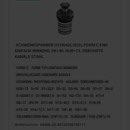
SCHWENKSPANNER HYDRAULISCH, FORM:C EIWI
EINFACH WIRKEND, DK=40, HUB=13, GEBOHRTE
KANÄLE STAHL
FORM=C
FORM-TYP=EINFACH WIRKEND
ANSCHLUSSART=GEBOHRTE KANÄLE
SCHWENK- RICHTUNG=RECHTS
KOLBEN- DURCHMESSER=40
HUB=13
D=55
D1=33,5
D2=32
D5=64
D6=55
D7=57
D9=5
G=M28X1,5
G1=M60X1,5
H=152
H2=124
H5=10
H7=9
H8=13
H9=99
H11=66
H12=46,5
H13=41,5
H14=29
H15=24
H16=12,5
H17=10
SW=40
SW1=55
VOLUMENSTROM MAX. (CM³/S)=10
ÖLBEDARF / HUB (CM³)=10
Bestellnummer:
04368-20-40132306190111