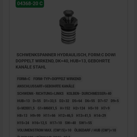
04368-20 C
SCHWENKSPANNER HYDRAULISCH, FORM:C DOWI
DOPPELT WIRKEND, DK=40, HUB=13, GEBOHRTE
KANÄLE STAHL
FORM=C
FORM-TYP=DOPPELT WIRKEND
ANSCHLUSSART=GEBOHRTE KANÄLE
SCHWENK- RICHTUNG=LINKS
KOLBEN- DURCHMESSER=40
HUB=13
D=55
D1=33,5
D2=32
D5=64
D6=55
D7=57
D9=5
G=M28X1,5
G1=M60X1,5
H=152
H2=124
H5=10
H7=9
H8=13
H9=99
H11=66
H12=46,5
H13=41,5
H14=29
H15=24
H16=12,5
H17=10
SW=40
SW1=55
VOLUMENSTROM MAX. (CM³/S)=10
ÖLBEDARF / HUB (CM³)=10