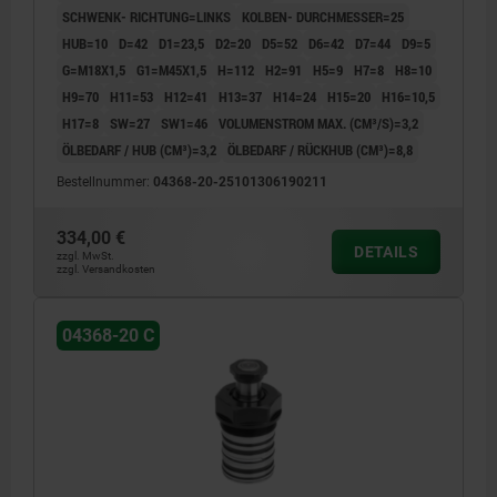
SCHWENK- RICHTUNG=LINKS
KOLBEN- DURCHMESSER=25
wirkenden Zylindern
HUB=10
D=42
D1=23,5
D2=20
D5=52
D6=42
D7=44
D9=5
G=M18X1,5
G1=M45X1,5
H=112
H2=91
H5=9
H7=8
H8=10
H9=70
H11=53
H12=41
H13=37
H14=24
H15=20
H16=10,5
H17=8
SW=27
SW1=46
VOLUMENSTROM MAX. (CM³/S)=3,2
ÖLBEDARF / HUB (CM³)=3,2
ÖLBEDARF / RÜCKHUB (CM³)=8,8
Bestellnummer:
04368-20-25101306190211
334,00 €
DETAILS
zzgl. MwSt.
zzgl. Versandkosten
04368-20 C