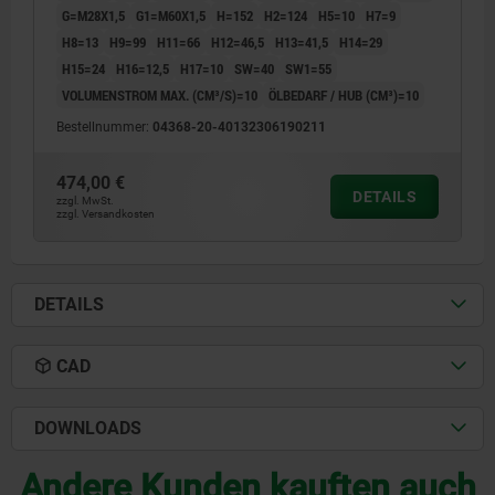
G=M28X1,5
G1=M60X1,5
H=152
H2=124
H5=10
H7=9
H8=13
H9=99
H11=66
H12=46,5
H13=41,5
H14=29
H15=24
H16=12,5
H17=10
SW=40
SW1=55
VOLUMENSTROM MAX. (CM³/S)=10
ÖLBEDARF / HUB (CM³)=10
Bestellnummer:
04368-20-40132306190211
474,00 €
DETAILS
zzgl. MwSt.
zzgl. Versandkosten
DETAILS
CAD
DOWNLOADS
Andere Kunden kauften auch