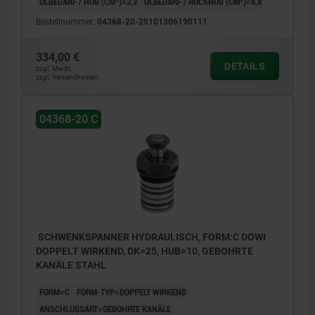
ÖLBEDARF / HUB (CM³)=3,2
ÖLBEDARF / RÜCKHUB (CM³)=8,8
Bestellnummer:
04368-20-25101306190111
Form A: Flansch oben
Form B: Flansch unten
334,00 €
DETAILS
zzgl. MwSt.
Form C: Einschraubgewinde
zzgl. Versandkosten
04368-20 C
1) Einbaukontur
2) siehe Zubehör
3) Bei den einfach wirkenden Zylindern wird
der Anschluss mit einem eingebauten
Sinterfilter ausgerüstet
4) links schwenkend
SCHWENKSPANNER HYDRAULISCH, FORM:C DOWI
DOPPELT WIRKEND, DK=25, HUB=10, GEBOHRTE
5) rechts schwenkend
KANÄLE STAHL
6) spannen
FORM=C
FORM-TYP=DOPPELT WIRKEND
7) Entspannen oder Entlüften bei einfach
ANSCHLUSSART=GEBOHRTE KANÄLE