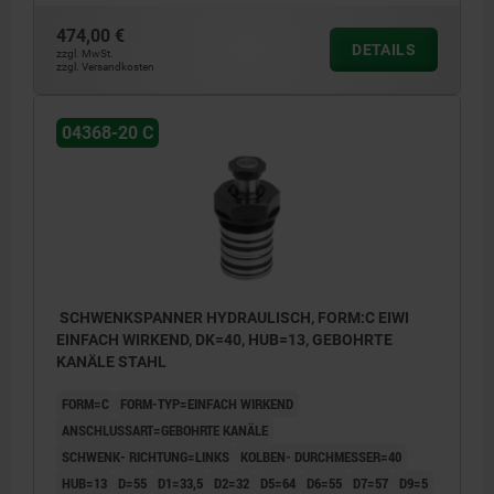
474,00 €
DETAILS
zzgl. MwSt.
zzgl. Versandkosten
04368-20 C
SCHWENKSPANNER HYDRAULISCH, FORM:C EIWI
EINFACH WIRKEND, DK=40, HUB=13, GEBOHRTE
KANÄLE STAHL
FORM=C
FORM-TYP=EINFACH WIRKEND
ANSCHLUSSART=GEBOHRTE KANÄLE
SCHWENK- RICHTUNG=LINKS
KOLBEN- DURCHMESSER=40
HUB=13
D=55
D1=33,5
D2=32
D5=64
D6=55
D7=57
D9=5