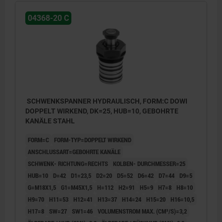
04368-20 C
SCHWENKSPANNER HYDRAULISCH, FORM:C DOWI
DOPPELT WIRKEND, DK=25, HUB=10, GEBOHRTE
KANÄLE STAHL
FORM=C
FORM-TYP=DOPPELT WIRKEND
ANSCHLUSSART=GEBOHRTE KANÄLE
SCHWENK- RICHTUNG=RECHTS
KOLBEN- DURCHMESSER=25
HUB=10
D=42
D1=23,5
D2=20
D5=52
D6=42
D7=44
D9=5
G=M18X1,5
G1=M45X1,5
H=112
H2=91
H5=9
H7=8
H8=10
H9=70
H11=53
H12=41
H13=37
H14=24
H15=20
H16=10,5
H17=8
SW=27
SW1=46
VOLUMENSTROM MAX. (CM³/S)=3,2