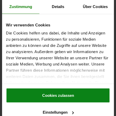
SCHWENK- RICHTUNG=RECHTS
KOLBEN- DURCHMESSER=25
Zustimmung
Details
Über Cookies
HUB=10
D=42
D1=23,5
D2=20
D5=52
D6=42
D7=44
D9=5
G=M18X1,5
G1=M45X1,5
H=112
H2=91
H5=9
H7=8
H8=10
H9=70
H11=53
H12=41
H13=37
H14=24
H15=20
H16=10,5
Wir verwenden Cookies
H17=8
SW=27
SW1=46
VOLUMENSTROM MAX. (CM³/S)=3,2
Die Cookies helfen uns dabei, die Inhalte und Anzeigen
ÖLBEDARF / HUB (CM³)=3,2
zu personalisieren, Funktionen für soziale Medien
Bestellnummer:
04368-20-25102306190111
anbieten zu können und die Zugriffe auf unsere Website
zu analysieren. Außerdem geben wir Informationen zu
366,00 €
Ihrer Verwendung unserer Website an unsere Partner für
DETAILS
zzgl. MwSt.
zzgl. Versandkosten
soziale Medien, Werbung und Analysen weiter. Unsere
Partner führen diese Informationen möglicherweise mit
weiteren Daten zusammen, die Sie ihnen bereitgestellt
04368-20 C
haben oder die sie im Rahmen Ihrer Nutzung der Dienste
gesammelt haben.
Cookie Richtlinien
Impressum
|
Datenschutz
|
AGB
Cookies zulassen
Einstellungen