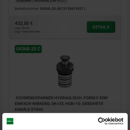
ÖLBEDARF / RÜCKHUB (CM³)=27,7
Bestellnummer:
04368-20-40131306190211
432,00 €
DETAILS
zzgl. MwSt.
zzgl. Versandkosten
04368-20 C
SCHWENKSPANNER HYDRAULISCH, FORM:C EIWI
EINFACH WIRKEND, DK=25, HUB=10, GEBOHRTE
KANÄLE STAHL
FORM=C
FORM-TYP=EINFACH WIRKEND
ANSCHLUSSART=GEBOHRTE KANÄLE