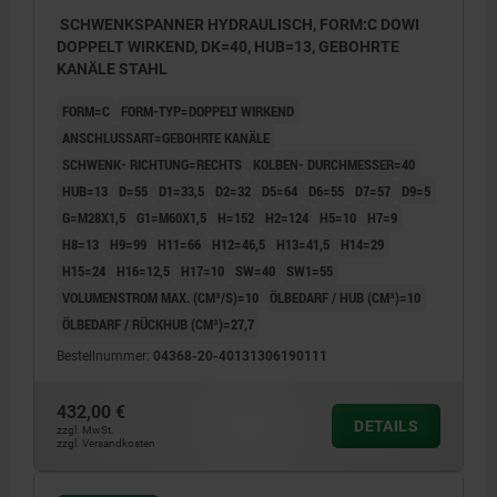
SCHWENKSPANNER HYDRAULISCH, FORM:C DOWI
DOPPELT WIRKEND, DK=40, HUB=13, GEBOHRTE
KANÄLE STAHL
FORM=C
FORM-TYP=DOPPELT WIRKEND
ANSCHLUSSART=GEBOHRTE KANÄLE
SCHWENK- RICHTUNG=RECHTS
KOLBEN- DURCHMESSER=40
HUB=13
D=55
D1=33,5
D2=32
D5=64
D6=55
D7=57
D9=5
G=M28X1,5
G1=M60X1,5
H=152
H2=124
H5=10
H7=9
H8=13
H9=99
H11=66
H12=46,5
H13=41,5
H14=29
H15=24
H16=12,5
H17=10
SW=40
SW1=55
VOLUMENSTROM MAX. (CM³/S)=10
ÖLBEDARF / HUB (CM³)=10
ÖLBEDARF / RÜCKHUB (CM³)=27,7
Bestellnummer:
04368-20-40131306190111
432,00 €
DETAILS
zzgl. MwSt.
zzgl. Versandkosten