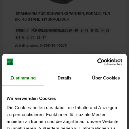
SPANNARM FÜR SCHWENKSPANNER, FORM:C, FÜR
DK=40 STAHL, HYDRAULISCH
FORM=C
FÜR KOLBENDURCHMESSER=40
B=48
D=32
H=23
H1=6
L=61
L1=37
Bestellnummer:
04368-30-40373
44,69 €
DETAILS
zzgl. MwSt.
zzgl. Versandkosten
Zustimmung
Details
Über Cookies
DETAILS
Wir verwenden Cookies
Die Cookies helfen uns dabei, die Inhalte und Anzeigen
CAD
zu personalisieren, Funktionen für soziale Medien
anbieten zu können und die Zugriffe auf unsere Website
DOWNLOADS
zu analysieren. Außerdem geben wir Informationen zu