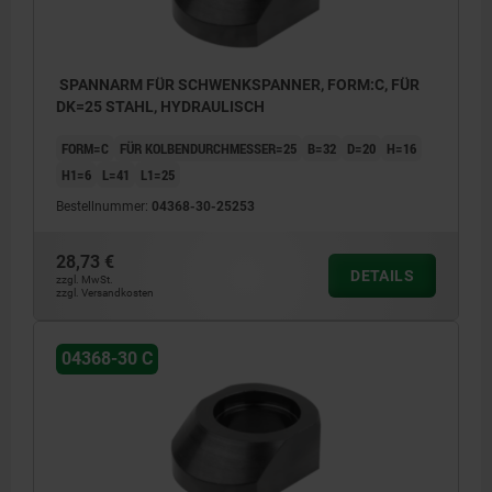
SPANNARM FÜR SCHWENKSPANNER, FORM:C, FÜR
DK=25 STAHL, HYDRAULISCH
FORM=C
FÜR KOLBENDURCHMESSER=25
B=32
D=20
H=16
H1=6
L=41
L1=25
Bestellnummer:
04368-30-25253
28,73 €
DETAILS
zzgl. MwSt.
zzgl. Versandkosten
04368-30 C