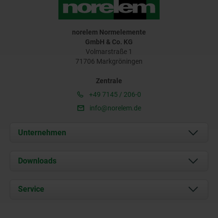
norelem Normelemente
GmbH & Co. KG
Volmarstraße 1
71706 Markgröningen
Zentrale
+49 7145 / 206-0
info@norelem.de
Unternehmen
Über uns
Downloads
Aktuelles
Dokumente
Service
Karriere
Kontakt
CAD