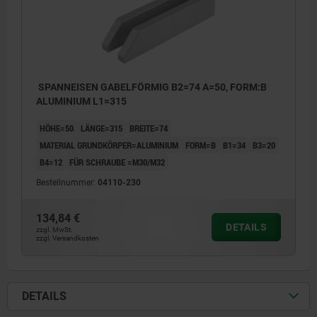
SPANNEISEN GABELFÖRMIG B2=74 A=50, FORM:B
ALUMINIUM L1=315
HÖHE=50
LÄNGE=315
BREITE=74
MATERIAL GRUNDKÖRPER=ALUMINIUM
FORM=B
B1=34
B3=20
B4=12
FÜR SCHRAUBE =M30/M32
Bestellnummer:
04110-230
134,84 €
DETAILS
zzgl. MwSt.
zzgl. Versandkosten
DETAILS