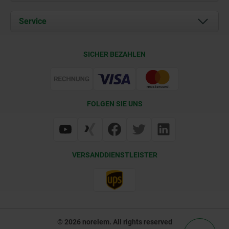
Aktuelles
Dokumente
Service
Karriere
Kontakt
CAD
SICHER BEZAHLEN
Lieferkonditionen
Web Support
Zertifizierung
FOLGEN SIE UNS
VERSANDDIENSTLEISTER
© 2026 norelem. All rights reserved