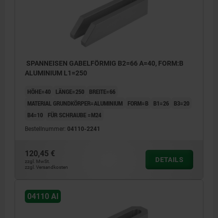
SPANNEISEN GABELFÖRMIG B2=66 A=40, FORM:B
ALUMINIUM L1=250
HÖHE=40
LÄNGE=250
BREITE=66
MATERIAL GRUNDKÖRPER=ALUMINIUM
FORM=B
B1=26
B3=20
B4=10
FÜR SCHRAUBE =M24
Bestellnummer:
04110-2241
120,45 €
DETAILS
zzgl. MwSt.
zzgl. Versandkosten
04110 Al