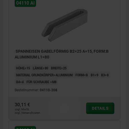
04110 Al
SPANNEISEN GABELFÖRMIG B2=25 A=15, FORM:B
ALUMINIUM L1=80
HÖHE=15
LÄNGE=80
BREITE=25
MATERIAL GRUNDKÖRPER=ALUMINIUM
FORM=B
B1=9
B3=8
B4=4
FÜR SCHRAUBE =M8
Bestellnummer:
04110-208
30,11 €
DETAILS
zzgl. MwSt.
zzgl. Versandkosten