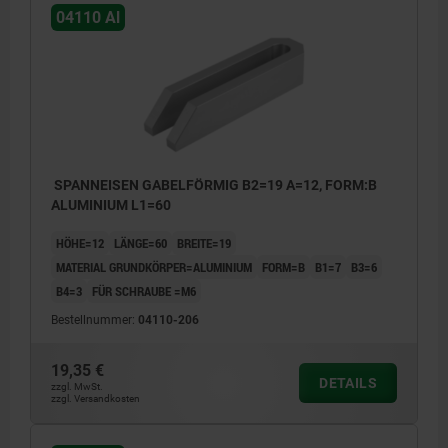
04110 Al
SPANNEISEN GABELFÖRMIG B2=19 A=12, FORM:B
ALUMINIUM L1=60
HÖHE=12
LÄNGE=60
BREITE=19
MATERIAL GRUNDKÖRPER=ALUMINIUM
FORM=B
B1=7
B3=6
B4=3
FÜR SCHRAUBE =M6
Bestellnummer:
04110-206
19,35 €
DETAILS
zzgl. MwSt.
zzgl. Versandkosten