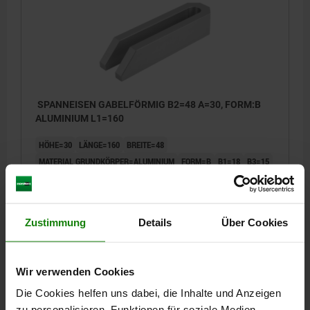
SPANNEISEN GABELFÖRMIG B2=48 A=30, FORM:B
ALUMINIUM L1=160
HÖHE=30
LÄNGE=160
BREITE=48
MATERIAL GRUNDKÖRPER=ALUMINIUM
FORM=B
B1=18
B3=15
B4=8
FÜR SCHRAUBE =M16/M18
Bestellnummer:
04110-216
Zustimmung
Details
Über Cookies
50,17 €
DETAILS
zzgl. MwSt.
zzgl. Versandkosten
Wir verwenden Cookies
Die Cookies helfen uns dabei, die Inhalte und Anzeigen
04110 Al
zu personalisieren, Funktionen für soziale Medien