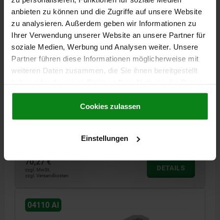
anbieten zu können und die Zugriffe auf unsere Website
zu analysieren. Außerdem geben wir Informationen zu
Ihrer Verwendung unserer Website an unsere Partner für
soziale Medien, Werbung und Analysen weiter. Unsere
Partner führen diese Informationen möglicherweise mit
weiteren Daten zusammen, die Sie ihnen bereitgestellt
SPANNEISEN GABELFÖRMIG B2=48 A=36, FORM:B
ALUMINIUM L1=200
haben oder die sie im Rahmen Ihrer Nutzung der Dienste
gesammelt haben.
Cookie Richtlinien
HÖHE=36
LÄNGE=200
BREITE=48
Impressum
|
Datenschutz
|
AGB
Cookies zulassen
MATERIAL GRUNDKÖRPER=ALUMINIUM
FORM=B
B1=18
B3=15
B4=8
FÜR SCHRAUBE =M16/M18
Bestellnummer:
04110-2161
Einstellungen
70,27 €
DETAILS
zzgl. MwSt.
zzgl. Versandkosten
04110 Al