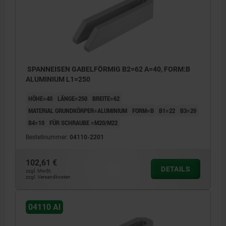
SPANNEISEN GABELFÖRMIG B2=62 A=40, FORM:B
ALUMINIUM L1=250
HÖHE=40
LÄNGE=250
BREITE=62
MATERIAL GRUNDKÖRPER=ALUMINIUM
FORM=B
B1=22
B3=20
B4=10
FÜR SCHRAUBE =M20/M22
Bestellnummer:
04110-2201
102,61 €
DETAILS
zzgl. MwSt.
zzgl. Versandkosten
04110 Al