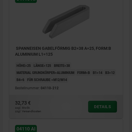
SPANNEISEN GABELFÖRMIG B2=38 A=25, FORM:B
ALUMINIUM L1=125
HÖHE=25
LÄNGE=125
BREITE=38
MATERIAL GRUNDKÖRPER=ALUMINIUM
FORM=B
B1=14
B3=12
B4=6
FÜR SCHRAUBE =M12/M14
Bestellnummer:
04110-212
32,73 €
DETAILS
zzgl. MwSt.
zzgl. Versandkosten
04110 Al