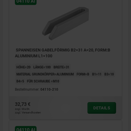
04110 Al
SPANNEISEN GABELFÖRMIG B2=31 A=20, FORM:B
ALUMINIUM L1=100
HÖHE=20
LÄNGE=100
BREITE=31
MATERIAL GRUNDKÖRPER=ALUMINIUM
FORM=B
B1=11
B3=10
B4=5
FÜR SCHRAUBE =M10
Bestellnummer:
04110-210
32,73 €
DETAILS
zzgl. MwSt.
zzgl. Versandkosten
04110 Al