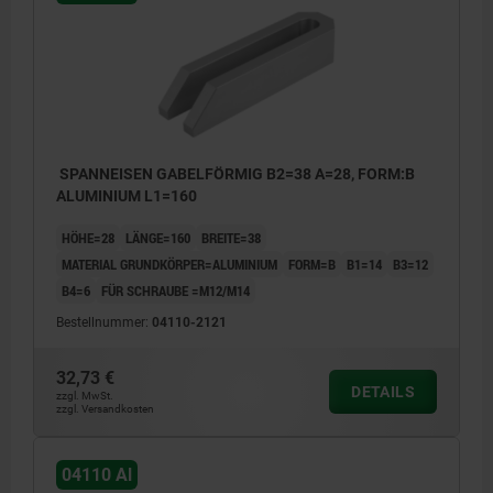
SPANNEISEN GABELFÖRMIG B2=38 A=28, FORM:B
ALUMINIUM L1=160
HÖHE=28
LÄNGE=160
BREITE=38
MATERIAL GRUNDKÖRPER=ALUMINIUM
FORM=B
B1=14
B3=12
B4=6
FÜR SCHRAUBE =M12/M14
Bestellnummer:
04110-2121
32,73 €
DETAILS
zzgl. MwSt.
zzgl. Versandkosten
04110 Al