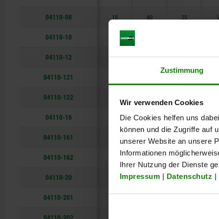
60
315
04110-08
15
80
25
V
400
04110-10
20
100
31
V
600
04110-12
25
125
38
V
Zustimmung
04110-121
25
160
38
V
04110-122
25
200
38
V
Wir verwenden Cookies
04110-16
30
160
48
V
Die Cookies helfen uns dabei
können und die Zugriffe auf
04110-161
30
200
48
V
unserer Website an unsere Pa
Informationen möglicherweis
04110-162
40
250
48
V
Ihrer Nutzung der Dienste g
Impressum
|
Datenschutz
|
04110-20
40
200
52
V
04110-201
40
250
62
V
04110-202
40
315
62
V