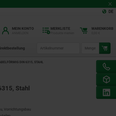
DE
MEIN KONTO
MERKLISTE
WARENKORB
ANMELDEN
Produkte merken
0,00 €
productCode
qty
irektbestellung
ABELFÖRMIG DIN 6315, STAHL
315, Stahl
u, Vorrichtungsbau
uteilen