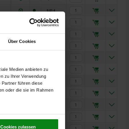
9,01 €
0
10,20 €
M14
12,04 €
Über Cookies
M14
13,83 €
M14
18,06 €
M18
17,01 €
ziale Medien anbieten zu
en zu Ihrer Verwendung
M18
19,65 €
 Partner führen diese
ben oder die sie im Rahmen
M18
28,34 €
M22
25,96 €
M22
35,03 €
Cookies zulassen
M22
45,45 €