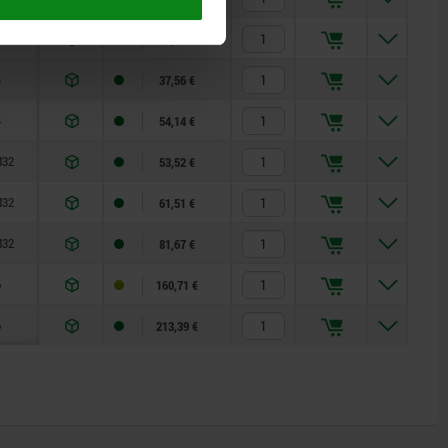
4
32,15 €
4
37,56 €
4
54,14 €
M32
53,52 €
M32
61,51 €
M32
81,67 €
6
160,71 €
6
213,39 €