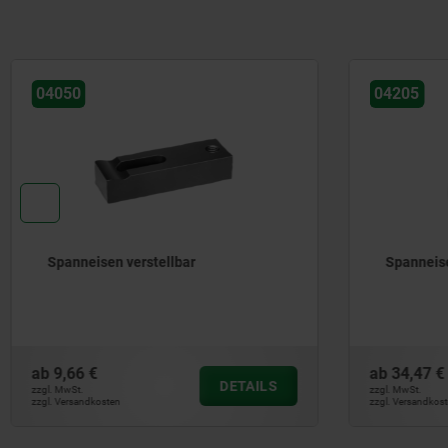
04205
04188
Spanneisen stufenlos verstellbar
Spanneis
ab
34,47 €
ab
19,38 €
DETAILS
zzgl. MwSt.
zzgl. MwSt.
zzgl. Versandkosten
zzgl. Versandkos