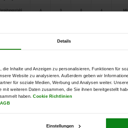
66
ergütungsstahl
A
9
8
4
M8
73
ergütungsstahl
A
11
10
5
M1
100
ergütungsstahl
A
14
12
6
M12/
Details
ergütungsstahl
A
14
12
6
M12/
ergütungsstahl
A
14
12
6
M12/
ergütungsstahl
A
18
15
8
M16/
, die Inhalte und Anzeigen zu personalisieren, Funktionen für so
 unsere Website zu analysieren. Außerdem geben wir Information
ergütungsstahl
A
18
15
8
M16/
rtner für soziale Medien, Werbung und Analysen weiter. Unsere
e mit weiteren Daten zusammen, die Sie ihnen bereitgestellt ha
ergütungsstahl
A
18
15
10
M16/
esammelt haben.
Cookie Richtlinien
AGB
ergütungsstahl
A
22
15
10
M20/
ergütungsstahl
A
22
20
10
M20/
Einstellungen
ergütungsstahl
A
22
20
10
M20/