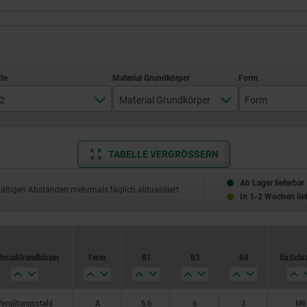
2
Material Grundkörper
Form
18
Vergütungsstahl
A
TABELLE VERGRÖSSERN
25
31
Ab Lager lieferbar
mäßigen Abständen mehrmals täglich aktualisiert.
In 1-2 Wochen lie
38
48
erial Grundkörper
Form
B1
B3
B4
für Sch
52
62
ergütungsstahl
A
6,6
6
3
M6