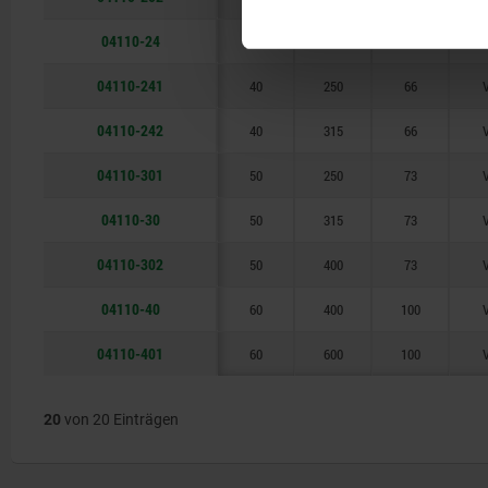
04110-24
40
200
66
V
04110-241
40
250
66
V
04110-242
40
315
66
V
04110-301
50
250
73
V
04110-30
50
315
73
V
04110-302
50
400
73
V
04110-40
60
400
100
V
04110-401
60
600
100
V
20
von 20 Einträgen