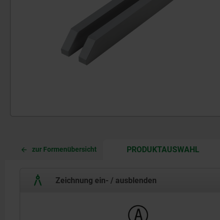
CURR
CURR
PRODUKTAUSWAHL
zur Formenübersicht
TAB:
TAB:
Zeichnung ein- / ausblenden