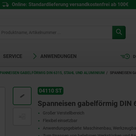
Online: Standardlieferung versandkostenfrei ab 100€
SERVICE
ANWENDUNGEN
D
PANNEISEN GABELFÖRMIG DIN 6315, STAHL UND ALUMINIUM
SPANNEISEN G
04110 ST
Spanneisen gabelförmig DIN 6
Großer Verstellbereich
Flexibel einsetzbar
Anwendungsgebiete: Maschinenbau, Werkzeugba
Zum Spannen von beliebigen Werkstücken und Ba