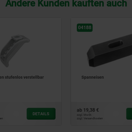
Andere Kunden kauften auch
04088
en
Spanneisen gekröpft Stahl
ab
11,80 €
DETAILS
zzgl. MwSt.
ten
zzgl. Versandkosten