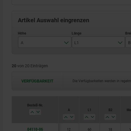
Artikel Auswahl eingrenzen
A
L1
B
12
60
20
von 20 Einträgen
15
80
20
100
VERFÜGBARKEIT
Die Verfügbarkeiten werden in regel
25
125
30
160
Bestell-Nr.
A
L1
B2
Mat
40
200
50
250
04110-06
12
60
18
V