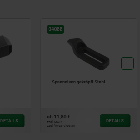
04010
Spanneisen Stahl, verstellbar mit
Führungsnut
ab
9,61 €
DETAILS
DETAILS
zzgl. MwSt.
zzgl. Versandkosten