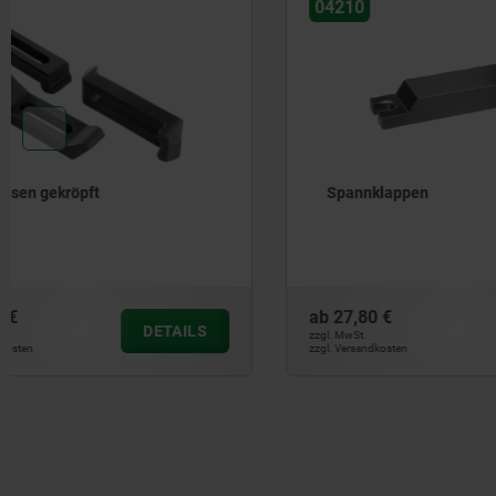
04210
04080
Spannklappen
Spanneise
Stahl un
ab
27,80 €
ab
5,86 €
DETAILS
zzgl. MwSt.
zzgl. MwSt.
zzgl. Versandkosten
zzgl. Versandkos