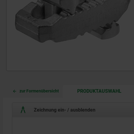
CURR
CURR
PRODUKTAUSWAHL
zur Formenübersicht
TAB:
TAB:
Zeichnung ein- / ausblenden