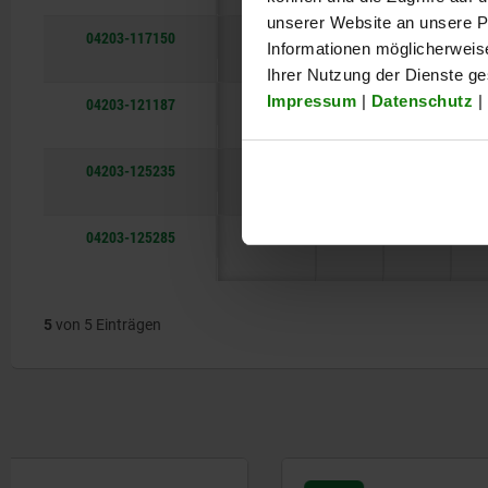
unserer Website an unsere Pa
04203-117150
40
17
150
Informationen möglicherweis
Ihrer Nutzung der Dienste g
Impressum
|
Datenschutz
|
04203-121187
60
21
187
04203-125235
75
25
235
04203-125285
75
25
285
5
von 5 Einträgen