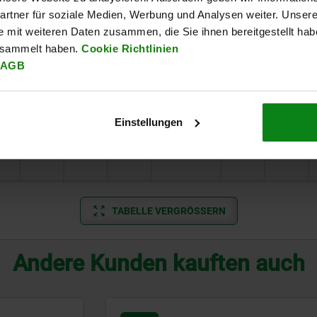
rtner für soziale Medien, Werbung und Analysen weiter. Unsere
A
55
41
12
0-70
20
36
e mit weiteren Daten zusammen, die Sie ihnen bereitgestellt ha
esammelt haben.
Cookie Richtlinien
AGB
A
62
30
14
0-80
30
42
A
70
30
17
0-100
31
51
Einstellungen
A
73
30
17
0-100
35
56
TABELLE VERGRÖSSERN
Andere Kunden kauften auch