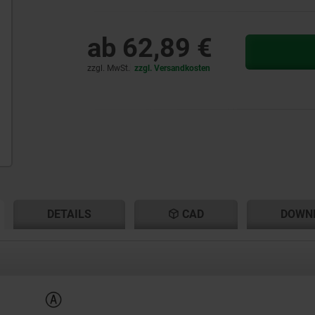
ab
62,89 €
zzgl. MwSt.
zzgl. Versandkosten
ENT
ENT
DETAILS
CAD
DOWN