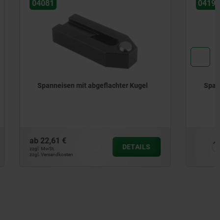
04190
er Kugel
Spanneisen doppelseitig
ab
6,34 €
DETAILS
DETAILS
zzgl. MwSt.
zzgl. Versandkosten