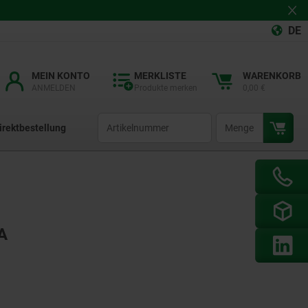
DE
MEIN KONTO
MERKLISTE
WARENKORB
ANMELDEN
Produkte merken
0,00 €
productCode
qty
irektbestellung
A