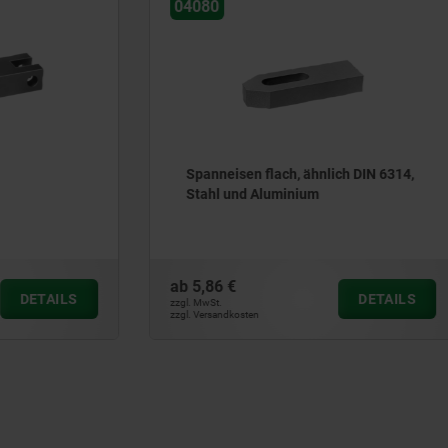
04081
n flach, ähnlich DIN 6314,
Spanneisen mit abgeflacht
d Aluminium
ab
22,61 €
DETAILS
zzgl. MwSt.
ten
zzgl. Versandkosten